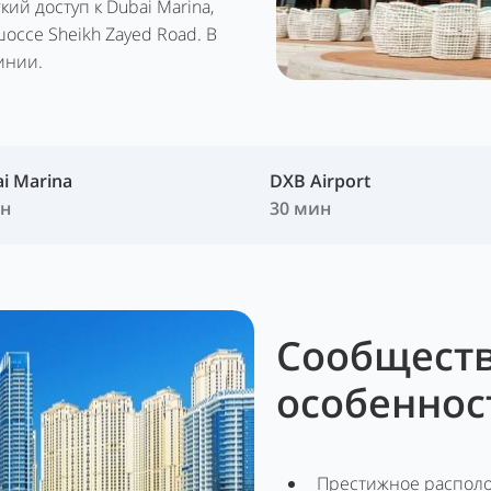
ий доступ к Dubai Marina,
оссе Sheikh Zayed Road. В
инии.
i Marina
DXB Airport
ин
30 мин
Сообществ
особеннос
Престижное располо