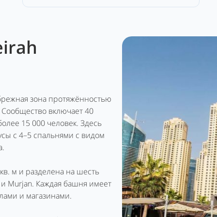
irah
рибрежная зона протяжённостью
. Сообщество включает 40
более 15 000 человек. Здесь
усы с 4–5 спальнями с видом
a.
в. м и разделена на шесть
f и Murjan. Каждая башня имеет
лами и магазинами.