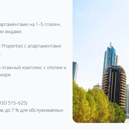
артаментами на 1–5 спален,
ми видами.
 Properties с апартаментами
.
75-этажный комплекс с отелем и
моря.
~USD 515–625)
ов, до 7 % для обслуживаемых