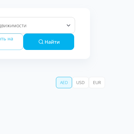
движимости
ть на
Найти
AED
USD
EUR