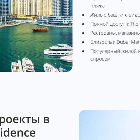
пляжа
Жилые башни с видо
Прямой доступ к The 
Рестораны, магазин
Близость к Dubai Mar
Популярный жилой и
спросом
роекты в
idence