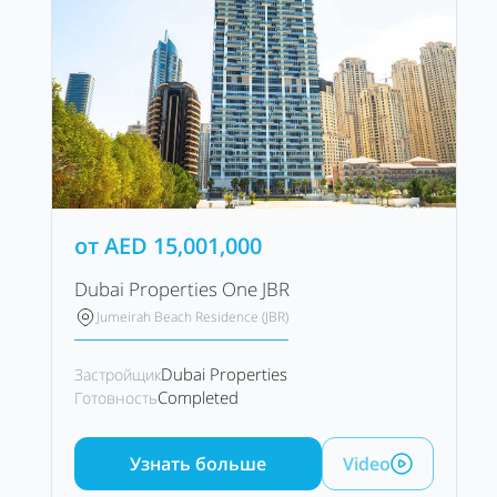
от
AED
15,001,000
Dubai Properties One JBR
Jumeirah Beach Residence (JBR)
Dubai Properties
Застройщик
Completed
Готовность
Узнать больше
Video