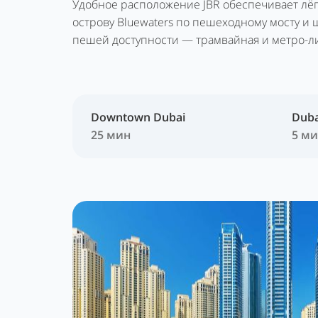
Удобное расположение JBR обеспечивает лёгк
острову Bluewaters по пешеходному мосту и ш
пешей доступности — трамвайная и метро-л
Downtown Dubai
Duba
25 мин
5 м