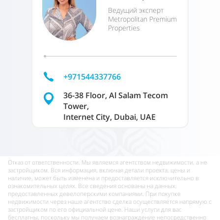
Ведущий эксперт
Metropolitan Premium
Properties
+971544337766
36-38 Floor, Al Salam Tecom
Tower,
Internet City, Dubai, UAE
Отказ от ответственности. Мы являемся агентством недвижимости, а не
застройщиком. Вся информация, включая детали проекта, цены и
наличие, может быть изменена и предоставляется исключительно в
ознакомительных целях. Все сведения основаны на данных,
предоставленных девелоперскими компаниями. При покупке
недвижимости через наше агентство сделка осуществляется напрямую с
застройщиком по его официальной цене. Наши услуги для вас
бесплатны, поскольку мы получаем вознаграждение непосредственно