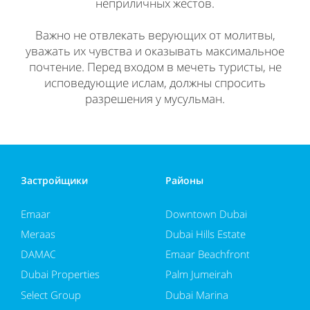
неприличных жестов.
Важно не отвлекать верующих от молитвы,
уважать их чувства и оказывать максимальное
почтение. Перед входом в мечеть туристы, не
исповедующие ислам, должны спросить
разрешения у мусульман.
Застройщики
Районы
Emaar
Downtown Dubai
Meraas
Dubai Hills Estate
DAMAC
Emaar Beachfront
Dubai Properties
Palm Jumeirah
Select Group
Dubai Marina