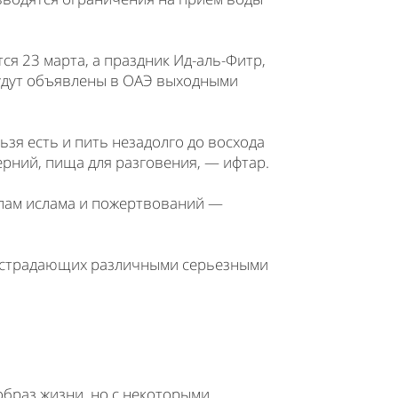
я 23 марта, а праздник Ид-аль-Фитр,
будут объявлены в ОАЭ выходными
я есть и пить незадолго до восхода
черний, пища для разговения, — ифтар.
елам ислама и пожертвований —
, страдающих различными серьезными
образ жизни, но с некоторыми