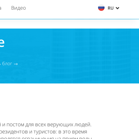
а
Видео
RU
е
ь блог →
 и постом для всех верующих людей.
езидентов и туристов: в это время
вводятся ограничения на прием воды