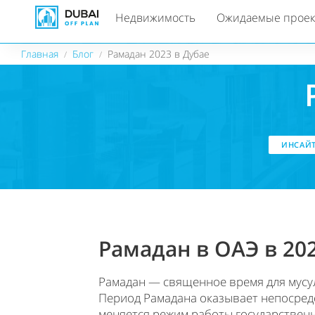
Недвижимость
Ожидаемые прое
Главная
Блог
Рамадан 2023 в Дубае
/
/
ИНСАЙТ
Рамадан в ОАЭ в 202
Рамадан — священное время для мусул
Период Рамадана оказывает непосредс
меняется режим работы государственн