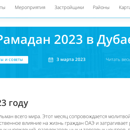
кты
Мероприятия
Застройщики
Районы
Карт
Рамадан 2023 в Дуба
3 марта 2023
Читать вес
Ы И СОВЕТЫ
3 году
ьман всего мира. Этот месяц сопровождается молитвой
твенное влияние на жизнь граждан ОАЭ и затрагивает р
ых учреждений, развлекательных и торговых центров, 