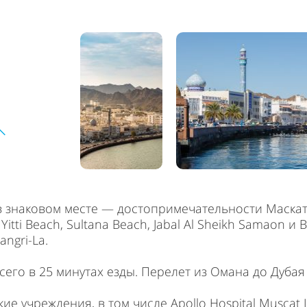
н в знаковом месте — достопримечательности Маска
itti Beach, Sultana Beach, Jabal Al Sheikh Samaon и 
angri-La.
го в 25 минутах езды. Перелет из Омана до Дубая 
е учреждения, в том числе Apollo Hospital Muscat LL