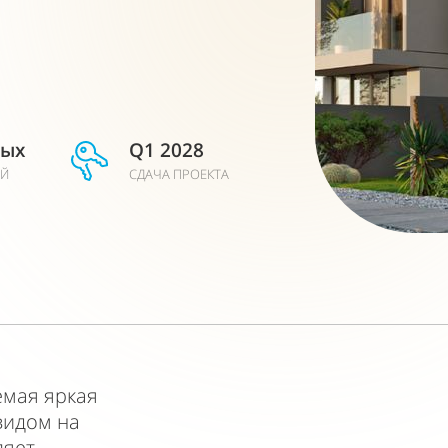
ных
Q1 2028
ЕЙ
СДАЧА ПРОЕКТА
емая яркая
видом на
ляет