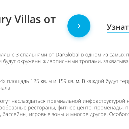
y Villas от
Узнат
 виллы с 3 спальнями от DarGlobal в одном из самы
ии будут окружены живописными тропами, захваты
площадь 125 кв. м и 159 кв. м. В каждой будут терр
нала.
 смогут наслаждаться премиальной инфраструктурой
знообразные рестораны, фитнес-центр, променады, 
 бассейны, игровые зоны и многое другое. Особог