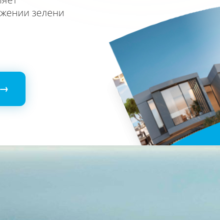
ужении зелени
 →