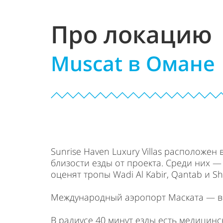
Про локацию
Muscat в Омане
Sunrise Haven Luxury Villas расположе
близости езды от проекта. Среди них — Y
оценят тропы Wadi Al Kabir, Qantab и Sh
Международный аэропорт Маската — все
В радиусе 40 минут езды есть медицински