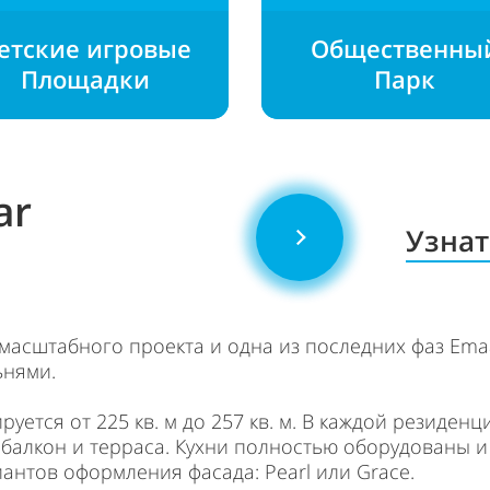
етские игровые
Общественны
Площадки
Парк
ar
Узнат
ь масштабного проекта и одна из последних фаз Ema
ьнями.
уется от 225 кв. м до 257 кв. м. В каждой резиден
 балкон и терраса. Кухни полностью оборудованы
иантов оформления фасада: Pearl или Grace.