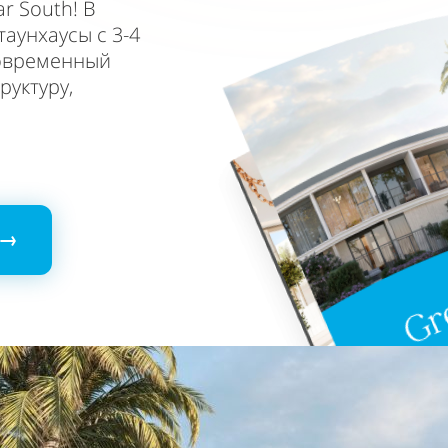
r South! В
аунхаусы с 3-4
современный
руктуру,
 →