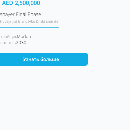
т
AED
2,500,000
shayer Final Phase
Hudayriyat Island (Abu Dhabi Emirate)
Modon
стройщик
2030
товность
Узнать больше