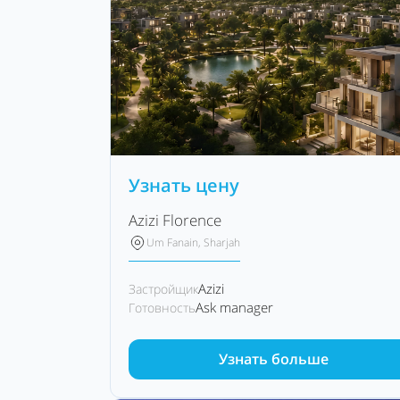
Узнать цену
Azizi Florence
Um Fanain, Sharjah
Azizi
Застройщик
Ask manager
Готовность
Узнать больше