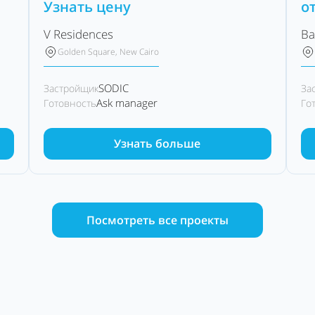
Узнать цену
о
V Residences
Ba
Golden Square, New Cairo
SODIC
Застройщик
За
Ask manager
Готовность
Го
Узнать больше
Посмотреть все проекты