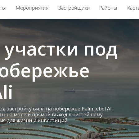
кты
Мероприятия
Застройщики
Районы
Карт
участки под
побережье
li
д застройку вилл на побережье Palm Jebel Ali.
ы на море и прямой выход к чистейшему
ия для жизни и инвестиций.