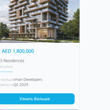
т
AED
1,800,000
3 Residences
Al Sufouh
Iman Developers
стройщик
Q2 2029
товность
Узнать больше