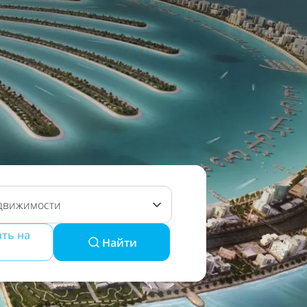
движимости
ть на
Найти