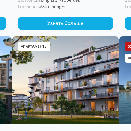
Binghatti Properties
Застройщик
За
Ask manager
Готовность
Го
Узнать больше
АПАРТАМЕНТЫ
5
А