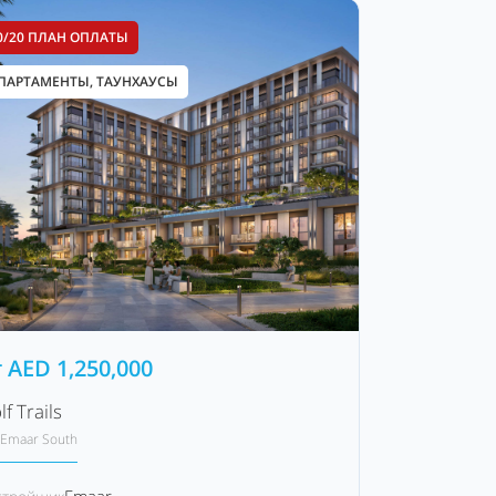
0/20 ПЛАН ОПЛАТЫ
ПАРТАМЕНТЫ, ТАУНХАУСЫ
т
AED
1,250,000
lf Trails
Emaar South