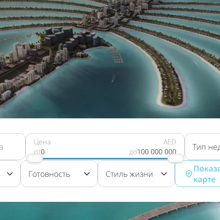
Цена
AED
Тип не
от
0
до
100 000 000
Показа
Готовность
Стиль жизни
карте