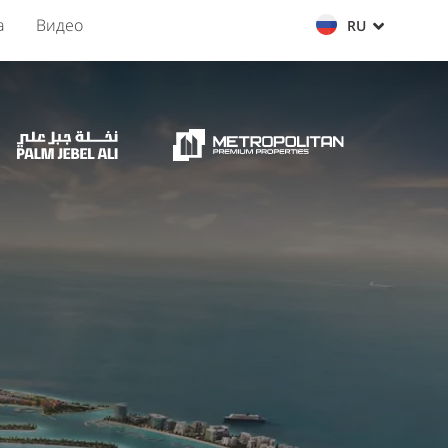
а
Видео
RU