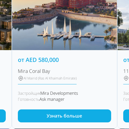
от
AED
580,000
о
Mira Coral Bay
11
Al Mairid (Ras Al Khaimah Emirate)
Mira Developments
Застройщик
За
Ask manager
Готовность
Го
Узнать больше