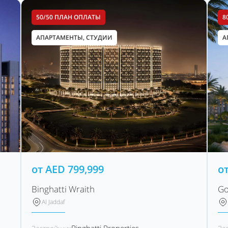
50/50 ПЛАН ОПЛАТЫ
8
АПАРТАМЕНТЫ, СТУДИИ
А
от
AED
799,999
о
Binghatti Wraith
Go
Al Jaddaf