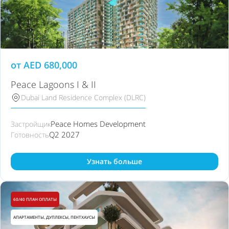
от
AED
680,000
Peace Lagoons I & II
Dubai Land Residence Complex (DLRC)
Peace Homes Development
Застройщик
Q2 2027
Готовность
Узнать больше
60/40 ПЛАН ОПЛАТЫ
АПАРТАМЕНТЫ, ДУПЛЕКСЫ, ПЕНТХАУСЫ