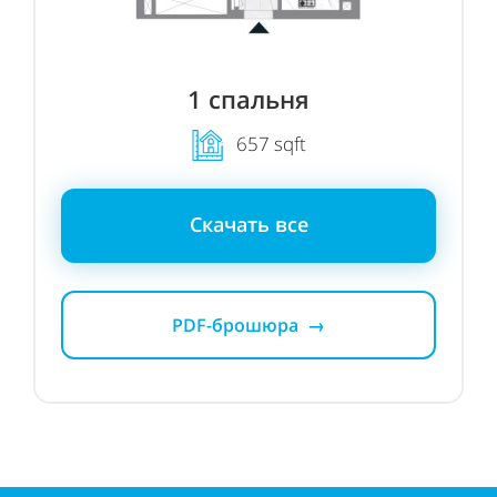
1
спальня
657 sqft
Скачать все
PDF-брошюра →