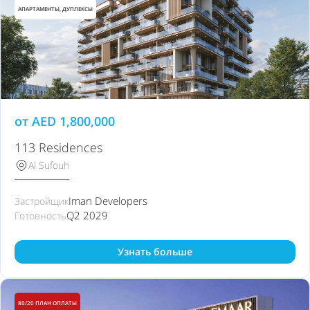
АПАРТАМЕНТЫ, ДУПЛЕКСЫ
от
AED
1,800,000
113 Residences
Al Sufouh
Iman Developers
Застройщик
Q2 2029
Готовность
Узнать больше
80/20 ПЛАН ОПЛАТЫ