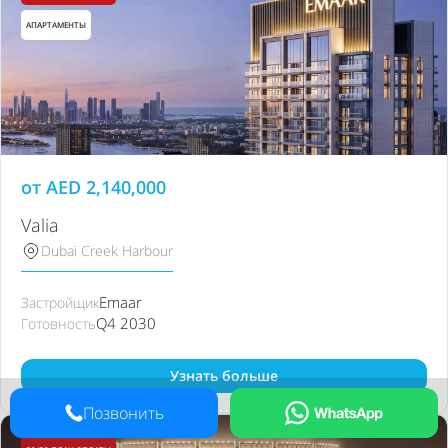
АПАРТАМЕНТЫ
от
AED
2,140,000
Valia
Dubai Creek Harbour
Emaar
Застройщик
Q4 2030
Готовность
Узнать больше
Позвонить