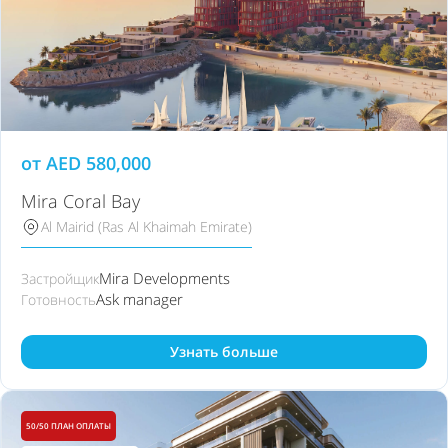
от
AED
580,000
Mira Coral Bay
Al Mairid (Ras Al Khaimah Emirate)
Mira Developments
Застройщик
Ask manager
Готовность
Узнать больше
50/50 ПЛАН ОПЛАТЫ