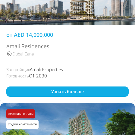
от
AED
14,000,000
Amali Residences
Dubai Canal
Amali Properties
Застройщик
Q1 2030
Готовность
Узнать больше
50/50 ПЛАН ОПЛАТЫ
СТУДИИ, АПАРТАМЕНТЫ