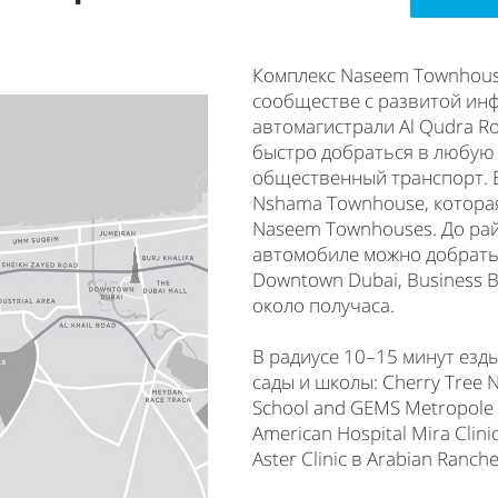
Комплекс Naseem Townhouse
сообществе с развитой инф
автомагистрали Al Qudra Ro
быстро добраться в любую
общественный транспорт. 
Nshama Townhouse, которая
Naseem Townhouses. До рай
автомобиле можно добратьс
Downtown Dubai, Business Ba
около получаса.
В радиусе 10–15 минут езд
сады и школы: Cherry Tree Nu
School and GEMS Metropol
American Hospital Mira Clin
Aster Clinic в Arabian Ranche