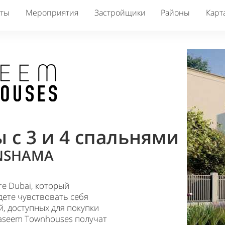
кты
Мероприятия
Застройщики
Районы
Карт
ы с
3 и 4 спальнями
 NSHAMA
e Dubai, который
дете чувствовать себя
, доступных для покупки
Naseem Townhouses получат