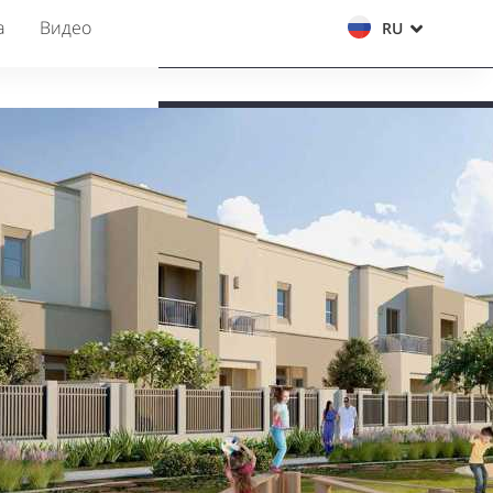
а
Видео
RU