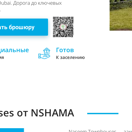
Dubai. Дорога до ключевых
.
ать брошюру
циальные
Готов
ия
К заселению
ses от NSHAMA
Naseem Townhouses — зак