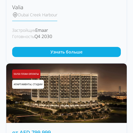
Valia
Dubai Creek Harbour
Emaar
Застройщик
Q4 2030
Готовность
Узнать больше
50/50 ПЛАН ОПЛАТЫ
АПАРТАМЕНТЫ, СТУДИИ
от
AED
799,999