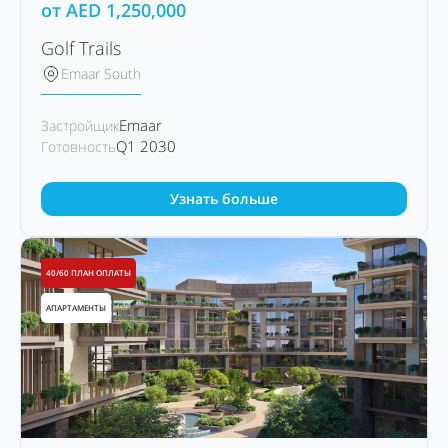
от
AED
1,250,000
Golf Trails
Emaar South
Emaar
Застройщик
Q1 2030
Готовность
Узнать больше
40/60 ПЛАН ОПЛАТЫ
АПАРТАМЕНТЫ