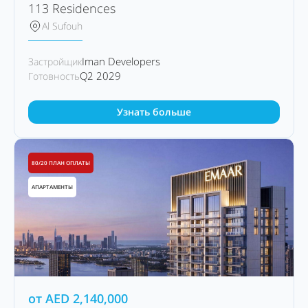
113 Residences
Al Sufouh
Iman Developers
Застройщик
Q2 2029
Готовность
Узнать больше
80/20 ПЛАН ОПЛАТЫ
АПАРТАМЕНТЫ
от
AED
2,140,000