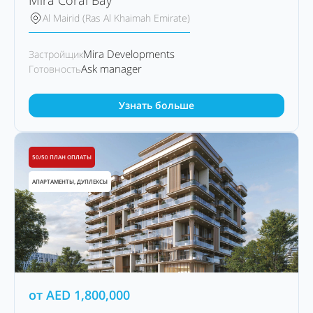
Mira Coral Bay
Al Mairid (Ras Al Khaimah Emirate)
Mira Developments
Застройщик
Ask manager
Готовность
Узнать больше
50/50 ПЛАН ОПЛАТЫ
АПАРТАМЕНТЫ, ДУПЛЕКСЫ
от
AED
1,800,000