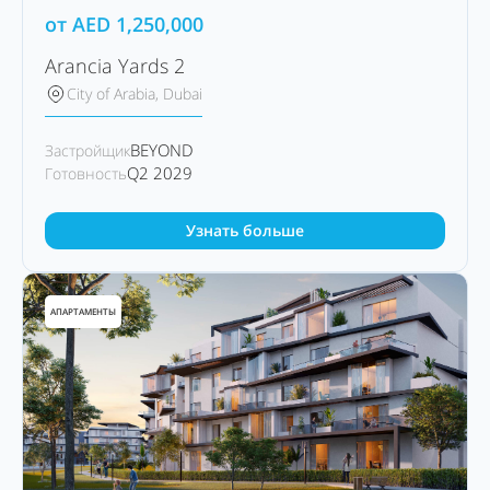
от
AED
1,250,000
Arancia Yards 2
City of Arabia, Dubai
BEYOND
Застройщик
Q2 2029
Готовность
Узнать больше
АПАРТАМЕНТЫ