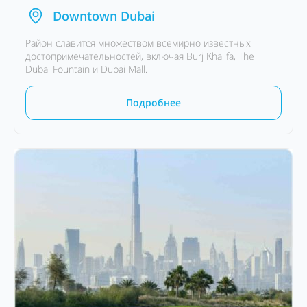
Downtown Dubai
Район славится множеством всемирно известных
достопримечательностей, включая Burj Khalifa, The
Dubai Fountain и Dubai Mall.
Подробнее