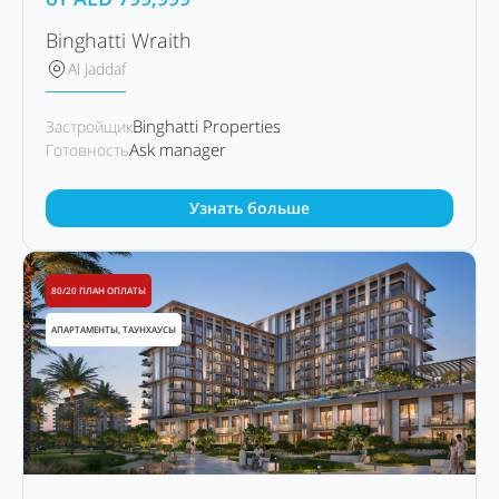
Binghatti Wraith
Al Jaddaf
Binghatti Properties
Застройщик
Ask manager
Готовность
Узнать больше
80/20 ПЛАН ОПЛАТЫ
АПАРТАМЕНТЫ, ТАУНХАУСЫ