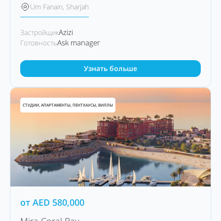
Um Fanain, Sharjah
Azizi
Застройщик
Ask manager
Готовность
Узнать больше
СТУДИИ, АПАРТАМЕНТЫ, ПЕНТХАУСЫ, ВИЛЛЫ
от
AED
580,000