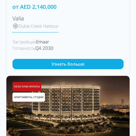
от
AED
2,140,000
Valia
Dubai Creek Harbour
Emaar
Застройщик
Q4 2030
Готовность
Узнать больше
50/50 ПЛАН ОПЛАТЫ
АПАРТАМЕНТЫ, СТУДИИ