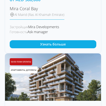
Mira Coral Bay
Al Mairid (Ras Al Khaimah Emirate)
Mira Developments
Застройщик
Ask manager
Готовность
Узнать больше
50/50 ПЛАН ОПЛАТЫ
АПАРТАМЕНТЫ, ДУПЛЕКСЫ