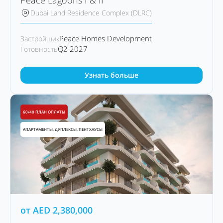
Peace Lagoons I & II
Dubai Land Residence Complex (DLRC)
Peace Homes Development
Застройщик
Q2 2027
Готовность
Узнать больше
60/40 ПЛАН ОПЛАТЫ
АПАРТАМЕНТЫ, ДУПЛЕКСЫ, ПЕНТХАУСЫ
от
AED
2,380,000