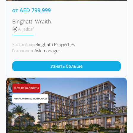
от
AED
799,999
Binghatti Wraith
Al Jaddaf
Binghatti Properties
Застройщик
Ask manager
Готовность
Узнать больше
80/20 ПЛАН ОПЛАТЫ
АПАРТАМЕНТЫ, ТАУНХАУСЫ