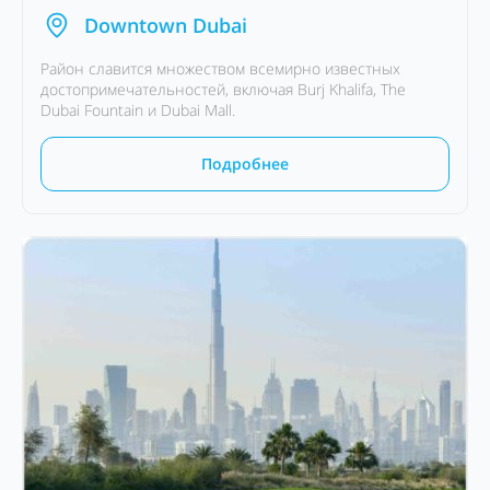
Downtown Dubai
Район славится множеством всемирно известных
достопримечательностей, включая Burj Khalifa, The
Dubai Fountain и Dubai Mall.
Подробнее