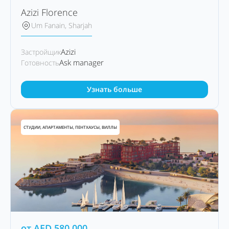
Azizi Florence
Um Fanain, Sharjah
Azizi
Застройщик
Ask manager
Готовность
Узнать больше
СТУДИИ, АПАРТАМЕНТЫ, ПЕНТХАУСЫ, ВИЛЛЫ
от
AED
580,000