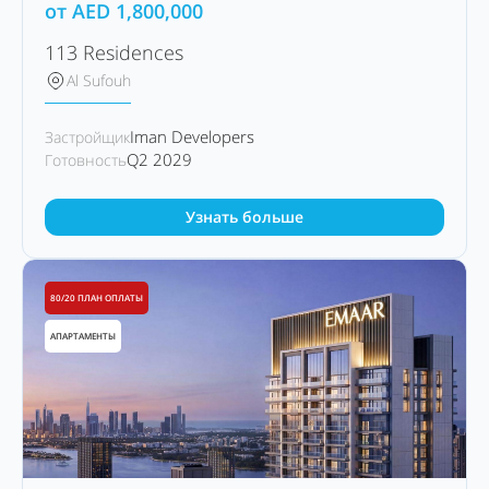
от
AED
1,800,000
113 Residences
Al Sufouh
Iman Developers
Застройщик
Q2 2029
Готовность
Узнать больше
80/20 ПЛАН ОПЛАТЫ
АПАРТАМЕНТЫ