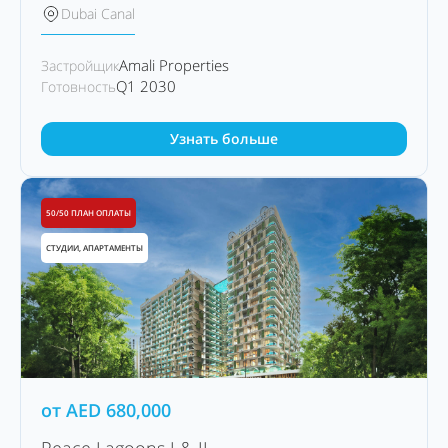
Dubai Canal
Amali Properties
Застройщик
Q1 2030
Готовность
Узнать больше
50/50 ПЛАН ОПЛАТЫ
СТУДИИ, АПАРТАМЕНТЫ
от
AED
680,000