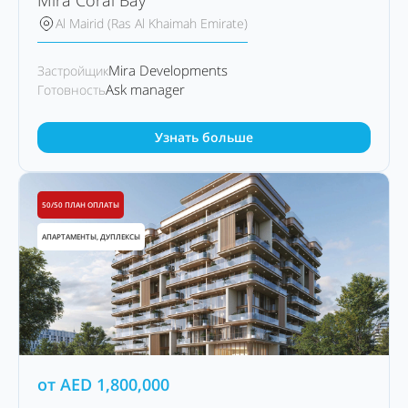
Mira Coral Bay
Al Mairid (Ras Al Khaimah Emirate)
Mira Developments
Застройщик
Ask manager
Готовность
Узнать больше
50/50 ПЛАН ОПЛАТЫ
АПАРТАМЕНТЫ, ДУПЛЕКСЫ
от
AED
1,800,000