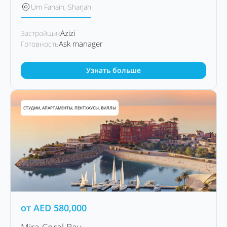
Um Fanain, Sharjah
Azizi
Застройщик
Ask manager
Готовность
Узнать больше
СТУДИИ, АПАРТАМЕНТЫ, ПЕНТХАУСЫ, ВИЛЛЫ
от
AED
580,000