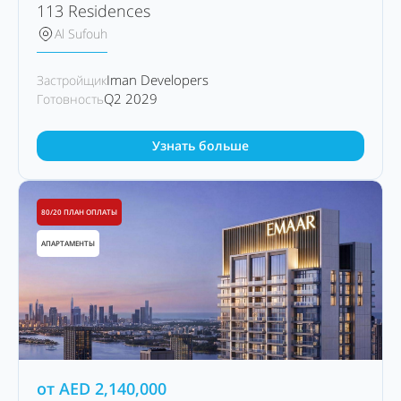
113 Residences
Al Sufouh
Iman Developers
Застройщик
Q2 2029
Готовность
Узнать больше
80/20 ПЛАН ОПЛАТЫ
АПАРТАМЕНТЫ
от
AED
2,140,000