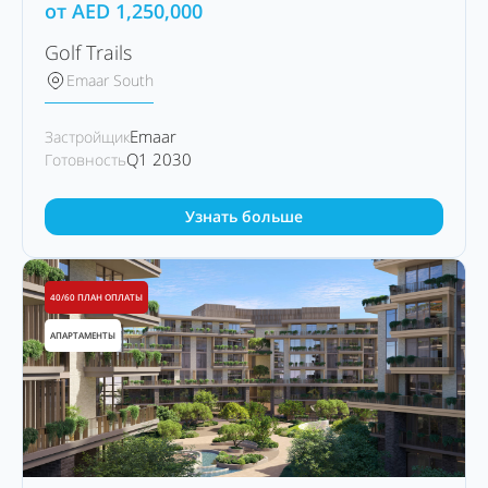
от
AED
1,250,000
Golf Trails
Emaar South
Emaar
Застройщик
Q1 2030
Готовность
Узнать больше
40/60 ПЛАН ОПЛАТЫ
АПАРТАМЕНТЫ