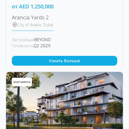
от
AED
1,250,000
Arancia Yards 2
City of Arabia, Dubai
BEYOND
Застройщик
Q2 2029
Готовность
Узнать больше
АПАРТАМЕНТЫ