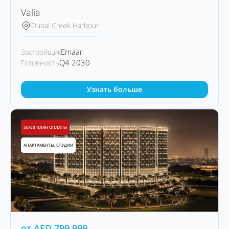
Valia
Dubai Creek Harbour
Emaar
Застройщик
Q4 2030
Готовность
Узнать больше
50/50 ПЛАН ОПЛАТЫ
АПАРТАМЕНТЫ, СТУДИИ
от
AED
799,999