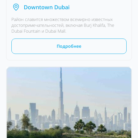
Downtown Dubai
Район славится множеством всемирно известных
достопримечательностей, включая Burj Khalifa, The
Dubai Fountain и Dubai Mall.
Подробнее