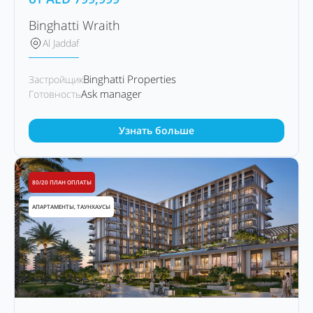
Binghatti Wraith
Al Jaddaf
Binghatti Properties
Застройщик
Ask manager
Готовность
Узнать больше
80/20 ПЛАН ОПЛАТЫ
АПАРТАМЕНТЫ, ТАУНХАУСЫ