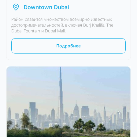
Downtown Dubai
Район славится множеством всемирно известных
достопримечательностей, включая Burj Khalifa, The
Dubai Fountain и Dubai Mall.
Подробнее