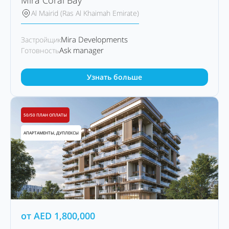
Mira Coral Bay
Al Mairid (Ras Al Khaimah Emirate)
Mira Developments
Застройщик
Ask manager
Готовность
Узнать больше
50/50 ПЛАН ОПЛАТЫ
АПАРТАМЕНТЫ, ДУПЛЕКСЫ
от
AED
1,800,000