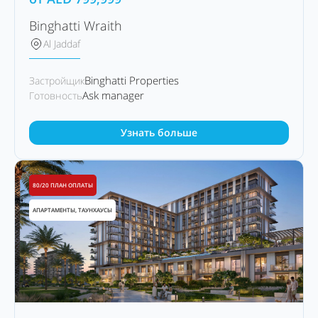
Binghatti Wraith
Al Jaddaf
Binghatti Properties
Застройщик
Ask manager
Готовность
Узнать больше
80/20 ПЛАН ОПЛАТЫ
АПАРТАМЕНТЫ, ТАУНХАУСЫ