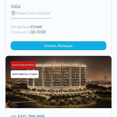
Valia
Dubai Creek Harbour
Emaar
Застройщик
Q4 2030
Готовность
Узнать больше
50/50 ПЛАН ОПЛАТЫ
АПАРТАМЕНТЫ, СТУДИИ
от
AED
799,999