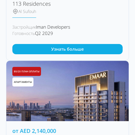
113 Residences
Al Sufouh
Iman Developers
Застройщик
Q2 2029
Готовность
Узнать больше
80/20 ПЛАН ОПЛАТЫ
АПАРТАМЕНТЫ
от
AED
2,140,000