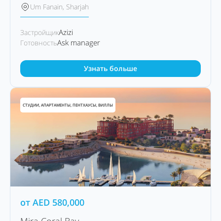
Um Fanain, Sharjah
Azizi
Застройщик
Ask manager
Готовность
Узнать больше
СТУДИИ, АПАРТАМЕНТЫ, ПЕНТХАУСЫ, ВИЛЛЫ
от
AED
580,000