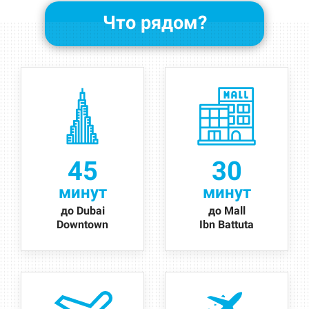
Что рядом?
45
30
минут
минут
до Dubai
до Mall
Downtown
Ibn Battuta