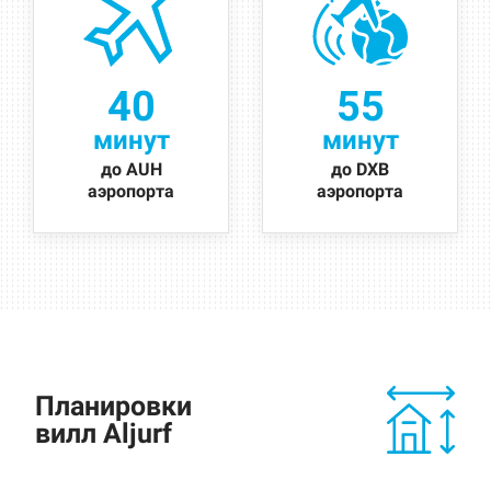
40
55
минут
минут
до AUH
дo DXB
аэропорта
аэропорта
Планировки
вилл Aljurf