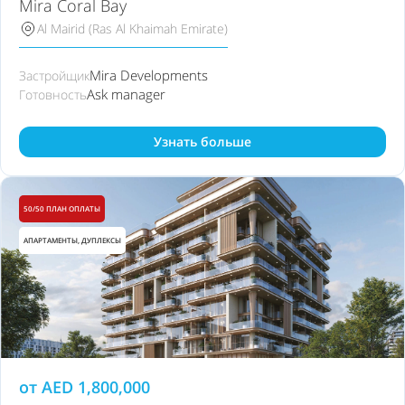
Mira Coral Bay
Al Mairid (Ras Al Khaimah Emirate)
Mira Developments
Застройщик
Ask manager
Готовность
Узнать больше
50/50 ПЛАН ОПЛАТЫ
АПАРТАМЕНТЫ, ДУПЛЕКСЫ
от
AED
1,800,000