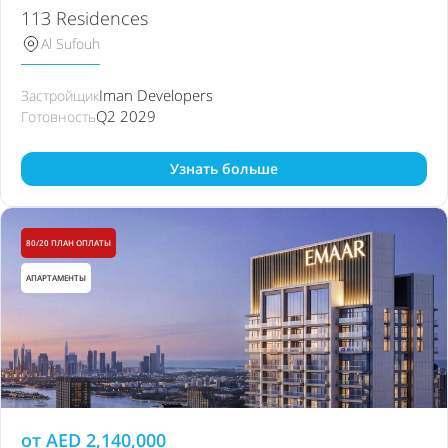
113 Residences
Al Sufouh
Iman Developers
Застройщик
Q2 2029
Готовность
Узнать больше
80/20 ПЛАН ОПЛАТЫ
АПАРТАМЕНТЫ
от
AED
2,140,000