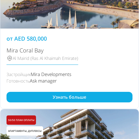
от
AED
580,000
Mira Coral Bay
Al Mairid (Ras Al Khaimah Emirate)
Mira Developments
Застройщик
Ask manager
Готовность
Узнать больше
50/50 ПЛАН ОПЛАТЫ
АПАРТАМЕНТЫ, ДУПЛЕКСЫ