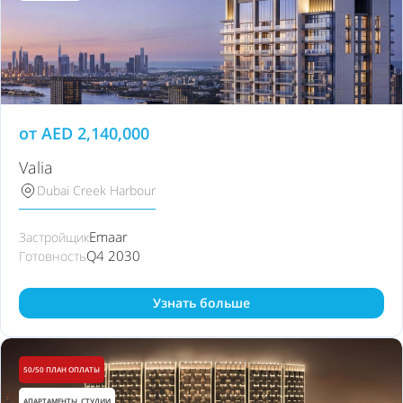
от
AED
2,140,000
Valia
Dubai Creek Harbour
Emaar
Застройщик
Q4 2030
Готовность
Узнать больше
50/50 ПЛАН ОПЛАТЫ
АПАРТАМЕНТЫ, СТУДИИ