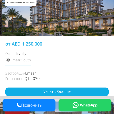
АПАРТАМЕНТЫ, ТАУНХАУСЫ
от
AED
1,250,000
Golf Trails
Emaar South
Emaar
Застройщик
Q1 2030
Готовность
Узнать больше
Позвонить
40/60 ПЛАН ОПЛАТЫ