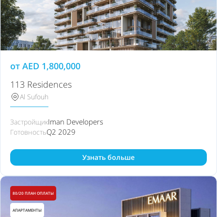
от
AED
1,800,000
113 Residences
Al Sufouh
Iman Developers
Застройщик
Q2 2029
Готовность
Узнать больше
80/20 ПЛАН ОПЛАТЫ
АПАРТАМЕНТЫ