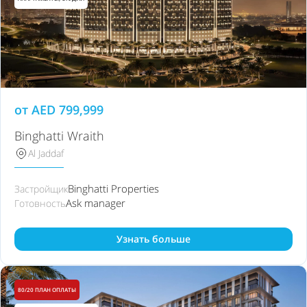
от
AED
799,999
Binghatti Wraith
Al Jaddaf
Binghatti Properties
Застройщик
Ask manager
Готовность
Узнать больше
80/20 ПЛАН ОПЛАТЫ