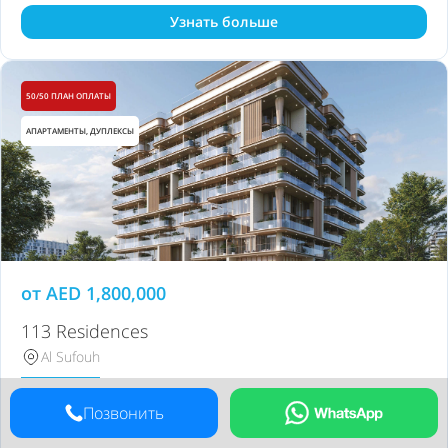
Узнать больше
50/50 ПЛАН ОПЛАТЫ
АПАРТАМЕНТЫ, ДУПЛЕКСЫ
от
AED
1,800,000
113 Residences
Al Sufouh
Iman Developers
Застройщик
Позвонить
Q2 2029
Готовность