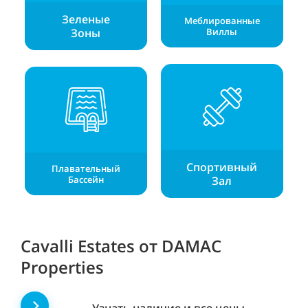
Зеленые
Меблированные
Зоны
Виллы
Спортивный
Плавательный
Бассейн
З
ал
Cavalli Estates от DAMAC
Properties
Узнать наличие и все цены