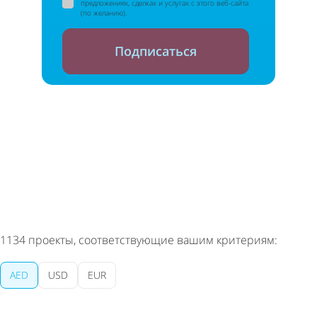
предложениях, сделках и услугах с этого веб-сайта
(по желанию).
Подписаться
Вы сможете отписаться в любой момент
1134
проекты, соответствующие вашим критериям:
AED
USD
EUR