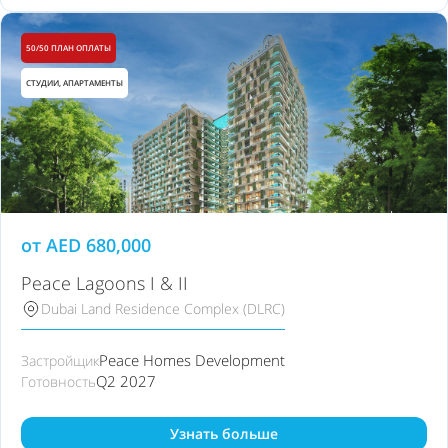
50/50 ПЛАН ОПЛАТЫ
СТУДИИ, АПАРТАМЕНТЫ
от
AED
680,000
Peace Lagoons I & II
Dubai Land Residence Complex (DLRC)
Peace Homes Development
Застройщик
Q2 2027
Готовность
Узнать больше