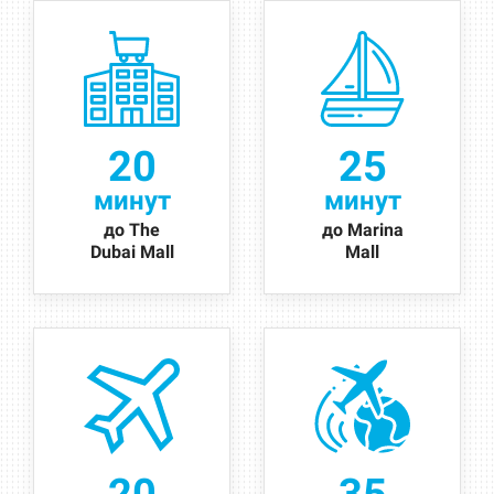
20
25
минут
минут
до The
до Marina
Dubai Mall
Mall
20
35