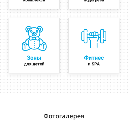
комплекса
подогрева
Зоны
Фитнес
для детей
и SPA
Фотогалерея