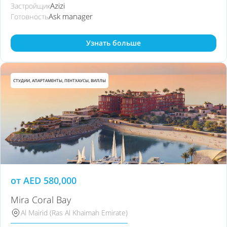
Azizi
Застройщик
Ask manager
Готовность
Узнать больше
СТУДИИ, АПАРТАМЕНТЫ, ПЕНТХАУСЫ, ВИЛЛЫ
от
AED
580,000
Mira Coral Bay
Al Mairid (Ras Al Khaimah Emirate)