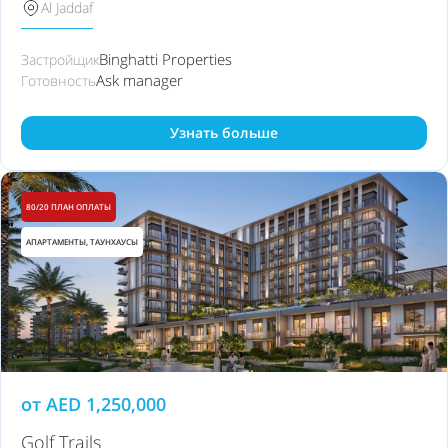
Al Jaddaf
Binghatti Properties
Застройщик
Ask manager
Готовность
Узнать больше
80/20 ПЛАН ОПЛАТЫ
АПАРТАМЕНТЫ, ТАУНХАУСЫ
от
AED
1,250,000
Golf Trails