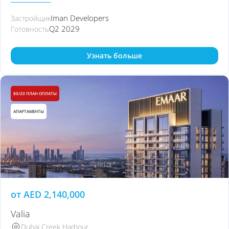
Iman Developers
Застройщик
Q2 2029
Готовность
Узнать больше
80/20 ПЛАН ОПЛАТЫ
АПАРТАМЕНТЫ
от
AED
2,140,000
Valia
Dubai Creek Harbour