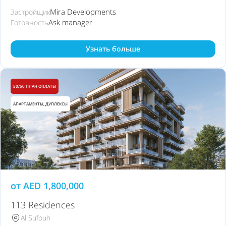
Mira Developments
Застройщик
Ask manager
Готовность
Узнать больше
50/50 ПЛАН ОПЛАТЫ
АПАРТАМЕНТЫ, ДУПЛЕКСЫ
от
AED
1,800,000
113 Residences
Al Sufouh