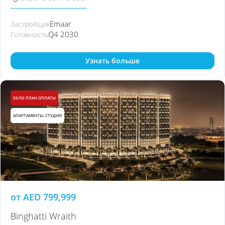
Emaar
Застройщик
Q4 2030
Готовность
Узнать больше
50/50 ПЛАН ОПЛАТЫ
АПАРТАМЕНТЫ, СТУДИИ
от
AED
799,999
Binghatti Wraith