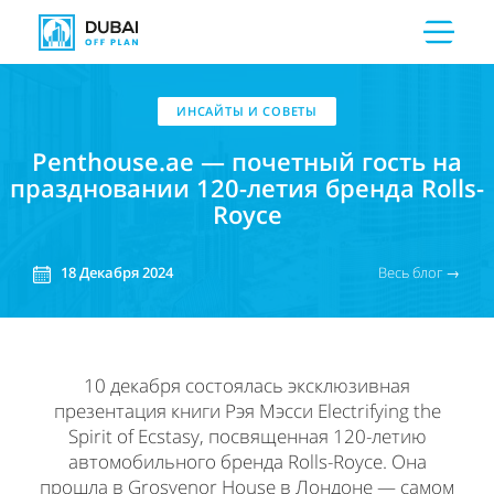
ИНСАЙТЫ И СОВЕТЫ
Penthouse.ae — почетный гость на
праздновании 120-летия бренда Rolls-
Royce
Весь блог →
18 Декабря 2024
10 декабря состоялась эксклюзивная
презентация книги Рэя Мэсси Electrifying the
Spirit of Ecstasy, посвященная 120-летию
автомобильного бренда Rolls-Royce. Она
прошла в Grosvenor House в Лондоне — самом