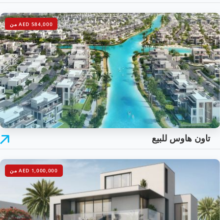
AED 584,000 من
تاون هاوس للبيع
AED 1,000,000 من