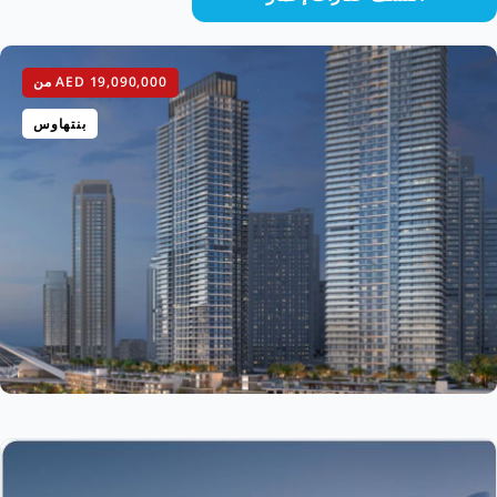
AED 19,090,000
من
بنتهاوس