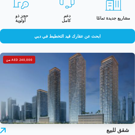
دعم
حجز ذو
مشاريع جديدة تمامًا
كامل
أولوية
ابحث عن عقارك قيد التخطيط في دبي
AED 240,000 من
شقق للبيع