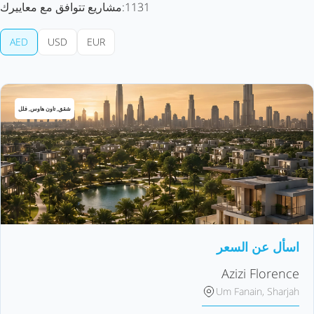
1131
مشاريع تتوافق مع معاييرك:
AED
USD
EUR
شقق, تاون هاوس, فلل
اسأل عن السعر
Azizi Florence
Um Fanain, Sharjah