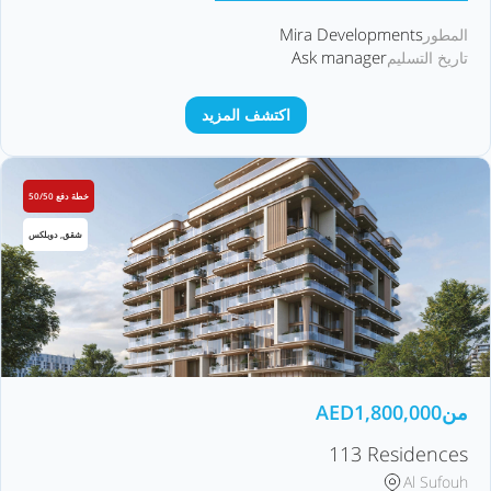
Mira Developments
المطور
Ask manager
تاريخ التسليم
اكتشف المزيد
خطة دفع 50/50
شقق, دوبلكس
من
1,800,000
AED
113 Residences
Al Sufouh