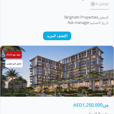
Al Jaddaf
Binghatti Properties
المطور
Ask manager
تاريخ التسليم
اكتشف المزيد
خطة دفع 80/20
شقق, تاون هاوس
من
1,250,000
AED