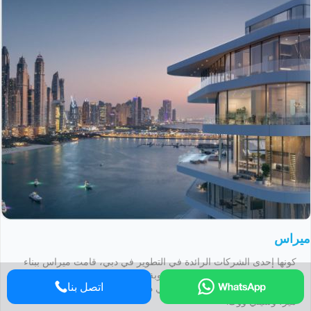
ميراس
كونها إحدى الشركات الرائدة في التطوير في دبي، قامت ميراس ببناء
العديد من المشاريع البارزة والمطلوبة بشدة بما في ذلك منازل
اتصل بنا
بلوواترز، ومنتجع ومنازل بلغاري في دبي، ومرفأ دي لا مير، وسور لا
مير، وسيتي ووك.