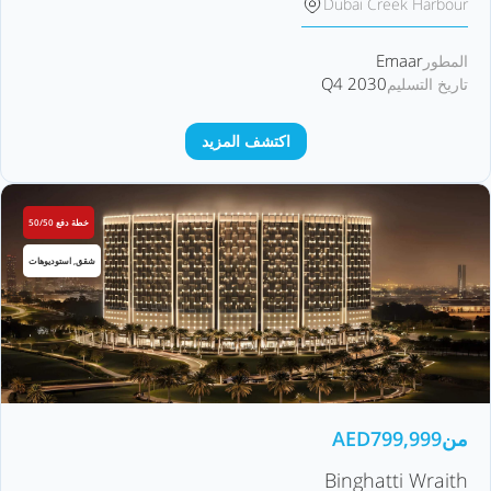
Dubai Creek Harbour
Emaar
المطور
Q4 2030
تاريخ التسليم
اكتشف المزيد
خطة دفع 50/50
شقق, استوديوهات
من
799,999
AED
Binghatti Wraith