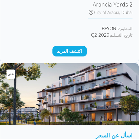
Arancia Yards 2
City of Arabia, Dubai
BEYOND
المطور
Q2 2029
تاريخ التسليم
اكتشف المزيد
شقق
اسأل عن السعر