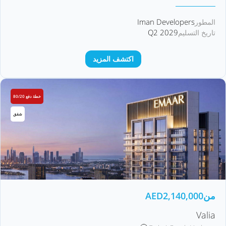
Iman Developers
المطور
Q2 2029
تاريخ التسليم
اكتشف المزيد
خطة دفع 80/20
شقق
من
2,140,000
AED
Valia