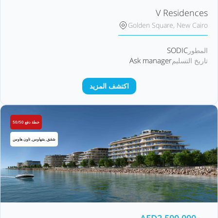
V Residences
Golden Square, New Cairo
SODIC
المطور
Ask manager
تاريخ التسليم
اكتشف المزيد
خطة دفع 50/50
شقق, بنتهاوس, تاون هاوس