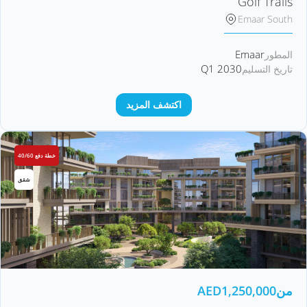
Golf Trails
Emaar South
Emaar
المطور
Q1 2030
تاريخ التسليم
اكتشف المزيد
خطة دفع 40/60
شقق
من
1,250,000
AED