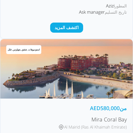
Azizi
المطور
Ask manager
تاريخ التسليم
اكتشف المزيد
استوديوهات, شقق, بنتهاوس, فلل
من
580,000
AED
Mira Coral Bay
Al Mairid (Ras Al Khaimah Emirate)