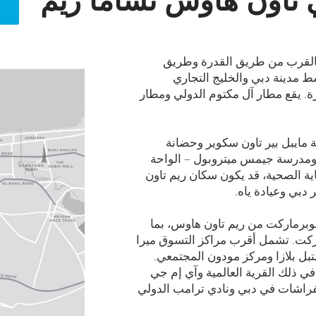
بالقرب من طريق القدرة وطريق
 مدينة دبي والخليج التجاري
 إلى 35 دقيقة بالسيارة. يقع مطار آل مكتوم الدولي ومطار
ايبل بير تاون سكوير وحضانة
ومدرسة جيمس ميتروبول – الواحة
لق بالرعاية الصحية، قد يكون سكان ريم تاون
دبي وعيادة ياه.
وبرماركت من ريم تاون هاوس، بما
كت. تشمل أقرب مراكز التسوق ميرا
بل بلازا ومركز مودون المجتمعي.
في ذلك القرية العالمية وآي إم جي
فراشات في دبي ونادي ترامب الدولي