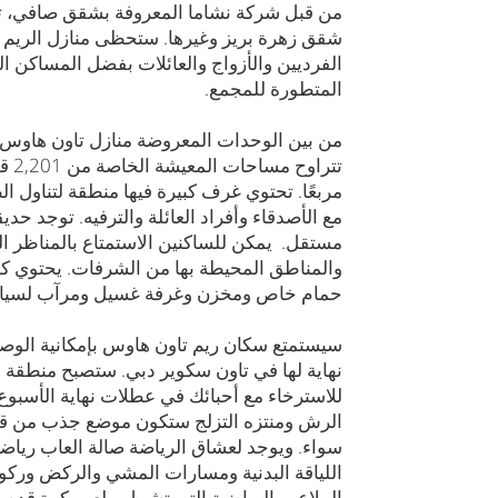
من قبل شركة نشاما المعروفة بشقق صافي، تا
شقق زهرة بريز وغيرها. ستحظى منازل الريم با
الفرديين والأزواج والعائلات بفضل المساكن الف
المتطورة للمجمع.
مربعًا. تحتوي غرف كبيرة فيها منطقة لتناول ال
مع الأصدقاء وأفراد العائلة والترفيه. توجد ح
مستقل. يمكن للساكنين الاستمتاع بالمناظر ا
والمناطق المحيطة بها من الشرفات. يحتوي 
حمام خاص ومخزن وغرفة غسيل ومرآب لسيار
سيستمتع سكان ريم تاون هاوس بإمكانية الوصول
نهاية لها في تاون سكوير دبي. ستصبح منطقة 
للاسترخاء مع أحبائك في عطلات نهاية الأسبو
الرش ومنتزه التزلج ستكون موضع جذب من قبل
سواء. ويوجد لعشاق الرياضة صالة العاب رياض
اللياقة البدنية ومسارات المشي والركض وركوب
الملاعب الرياضية التي تشمل ملعب كرة قدم