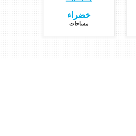
خضراء
مساحات