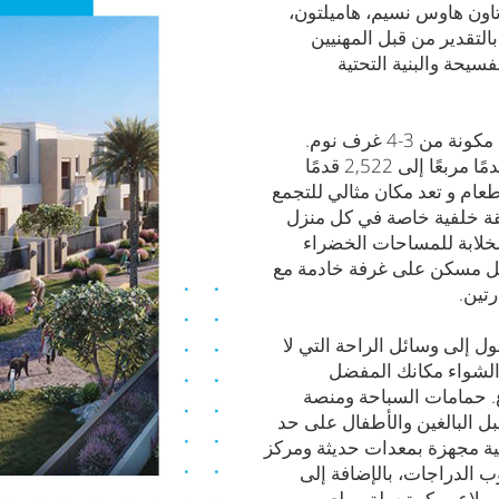
ون هاوس نسيم، هاميلتون،
لتقدير من قبل المهنيين
سيحة والبنية التحتية
من بين الوحدات المعروضة منازل تاون هاوس مكونة من 3-4 غرف نوم.
تتراوح مساحات المعيشة الخاصة من 2,201 قدمًا مربعًا إلى 2,522 قدمًا
طعام و تعد مكان مثالي للتجمع
ديقة خلفية خاصة في كل منزل
لخلابة للمساحات الخضراء
كل مسكن على غرفة خادمة مع
تين.
 إلى وسائل الراحة التي لا
الشواء مكانك المفضل
ع. حمامات السباحة ومنصة
 البالغين والأطفال على حد
ية مجهزة بمعدات حديثة ومركز
 الدراجات، بالإضافة إلى
 وملاعب كرة سلة وملعب