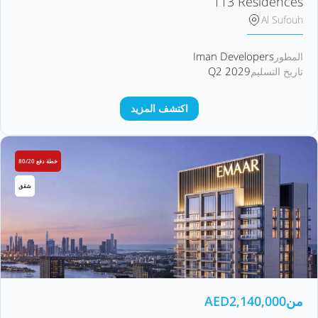
113 Residences
Al Sufouh
Iman Developers
المطور
Q2 2029
تاريخ التسليم
اكتشف المزيد
خطة دفع 80/20
شقق
من
2,140,000
AED