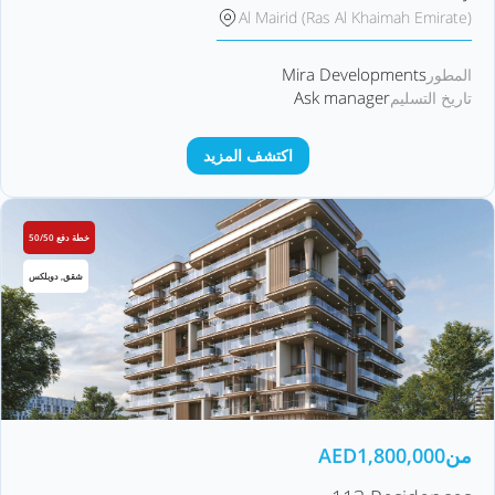
Al Mairid (Ras Al Khaimah Emirate)
Mira Developments
المطور
Ask manager
تاريخ التسليم
اكتشف المزيد
خطة دفع 50/50
شقق, دوبلكس
من
1,800,000
AED