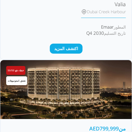
Valia
Dubai Creek Harbour
Emaar
المطور
Q4 2030
تاريخ التسليم
اكتشف المزيد
خطة دفع 50/50
شقق, استوديوهات
من
799,999
AED