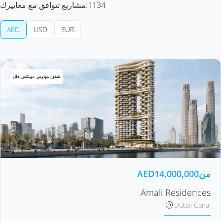
1134
مشاريع تتوافق مع معاييرك:
AED
USD
EUR
شقق, بنتهاوس, دوبلكس, فلل
من
14,000,000
AED
Amali Residences
Dubai Canal