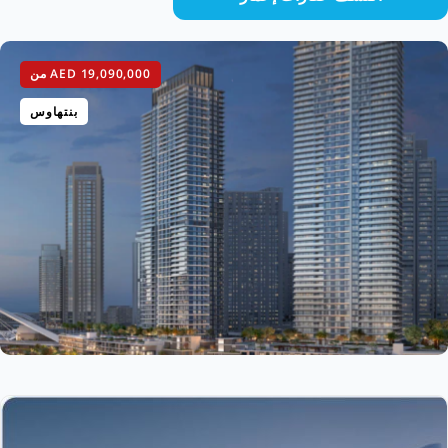
AED 19,090,000
من
بنتهاوس