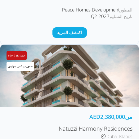
Peace Homes Development
المطور
Q2 2027
تاريخ التسليم
اكتشف المزيد
خطة دفع 60/40
شقق, دوبلكس, بنتهاوس
من
2,380,000
AED
Natuzzi Harmony Residences
Dubai Islands