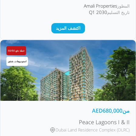
Amali Properties
المطور
Q1 2030
تاريخ التسليم
اكتشف المزيد
خطة دفع 50/50
استوديوهات, شقق
من
680,000
AED
Peace Lagoons I & II
Dubai Land Residence Complex (DLRC)