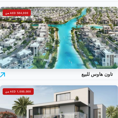
AED 584,000 من
تاون هاوس للبيع
AED 1,000,000 من