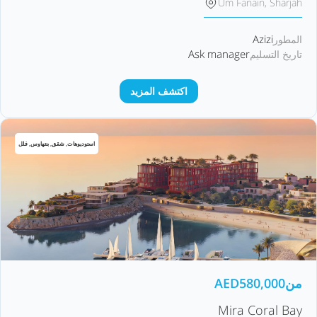
Um Fanain, Sharjah
Azizi
المطور
Ask manager
تاريخ التسليم
اكتشف المزيد
استوديوهات, شقق, بنتهاوس, فلل
من
580,000
AED
Mira Coral Bay