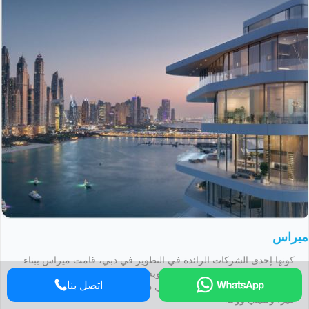
ميراس
كونها إحدى الشركات الرائدة في التطوير في دبي، قامت ميراس ببناء
العديد من المشاريع البارزة والمطلوبة بشدة بما في ذلك منازل
اتصل بنا
بلوواترز، ومنتجع ومنازل بلغاري في دبي، ومرفأ دي لا مير، وسور لا
مير، وسيتي ووك.