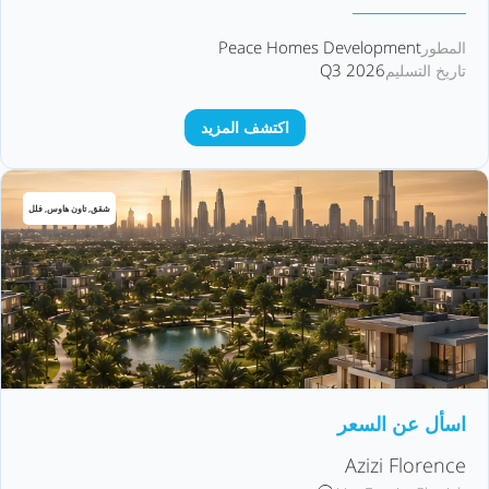
Peace Homes Development
المطور
Q3 2026
تاريخ التسليم
اكتشف المزيد
شقق, تاون هاوس, فلل
اسأل عن السعر
Azizi Florence