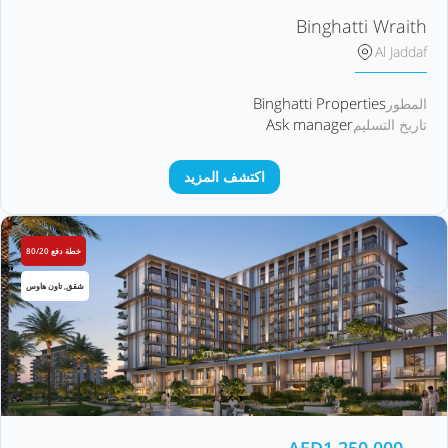
Binghatti Wraith
Al Jaddaf
Binghatti Properties
المطور
Ask manager
تاريخ التسليم
اكتشف المزيد
خطة دفع 80/20
شقق, تاون هاوس