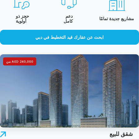
دعم
حجز ذو
مشاريع جديدة تمامًا
كامل
أولوية
ابحث عن عقارك قيد التخطيط في دبي
AED 240,000 من
شقق للبيع