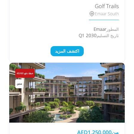
Golf Trails
Emaar South
Emaar
المطور
Q1 2030
تاريخ التسليم
اكتشف المزيد
خطة دفع 40/60
شقق
من
1,250,000
AED