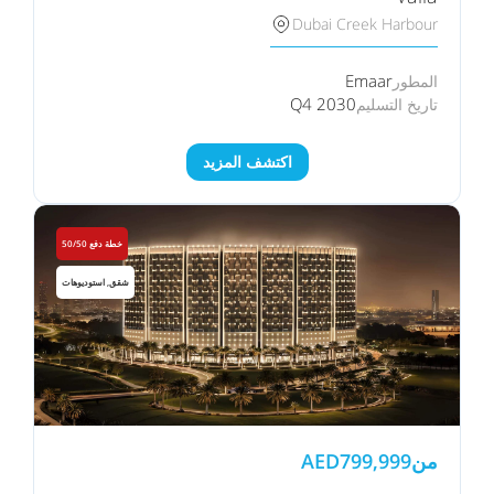
Dubai Creek Harbour
Emaar
المطور
Q4 2030
تاريخ التسليم
اكتشف المزيد
خطة دفع 50/50
شقق, استوديوهات
من
799,999
AED