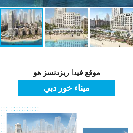
موقع فيدا ريزدنسز هو
ميناء خور دبي