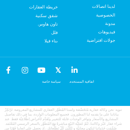
لدينا اتصالات
خريطة العقارات
الخصوصية
شقق سكنية
مدونة
تاون هاوس
فيديوهات
فلل
جولات افتراضية
بناء فيلا
اتفاقية المستخدم
سياسة خاصة
تنويه: نحن وكالة عقارية مُتَخَصِّصَة ولسنا المُطَوِّر العقاري للمشاريع المعروضة. تَرْتَكِزْ
بياناتنا على ما يقدمه لنا المطورون. فجميع المعلومات الواردة، بما في ذلك تفاصيل
المشاريع والأسعار وتوافر الوحدات قابلة للتغيير وتُقَدَّم لأغراض اِطِّلاعِيَّة فقط. عند
شراء عقار عَبْرَ وكالتنا، تَتُمّ عَمَلِيَّة البَيْع مباشرةً مَعَ المُطَوِّر بالسعر الرسمي المُعْتَمَد.
صُمِّمَت خَدَماتنا لتكون مجانِيَّة و لِتُلَبِّيَ كُلّ تَطَلُّعاتك ، إذ نحصل على اتعابنا فَوْرًا من