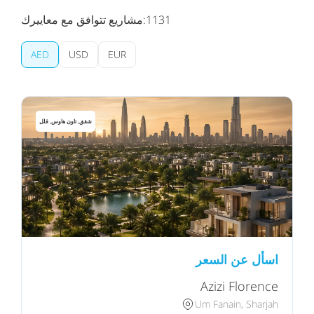
1131
مشاريع تتوافق مع معاييرك:
AED
USD
EUR
شقق, تاون هاوس, فلل
اسأل عن السعر
Azizi Florence
Um Fanain, Sharjah