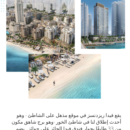
يقع فيدا ريزدنسز في موقع مذهل على الشاطئ - وهو
أحدث إطلاق لنا في شاطئ الخور -وهو برج شاهق مكون
من 33 طابقًا بجوار فندق فيدا الحائز على جوائز . يضم