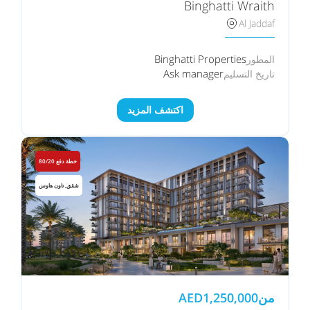
Binghatti Wraith
Al Jaddaf
Binghatti Properties
المطور
Ask manager
تاريخ التسليم
اكتشف المزيد
خطة دفع 80/20
شقق, تاون هاوس
من
1,250,000
AED