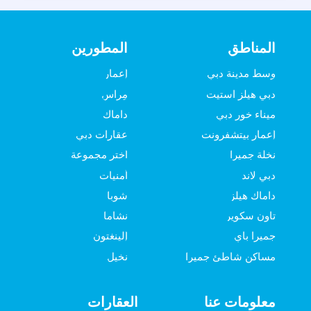
المناطق
المطورين
وسط مدينة دبي
إعمار
دبي هيلز استيت
مِراس
ميناء خور دبي
داماك
إعمار بيتشفرونت
عقارات دبي
نخلة جميرا
اختر مجموعة
دبي لاند
أمنيات
داماك هيلز
شوبا
تاون سكوير
نشاما
جميرا باي
إلينغتون
مساكن شاطئ جميرا
نخيل
معلومات عنا
العقارات