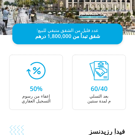
عدد قليل من الشقق متبقي للبيع!
شقق
تبدأ
من
1,800,000 درهم
50%
60/40
بعد التسلي
إعفاء من رسوم
م لمدة سنتين
التسجيل العقاري
فيدا رزيدنسز