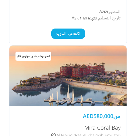
Azizi
المطور
Ask manager
تاريخ التسليم
اكتشف المزيد
استوديوهات, شقق, بنتهاوس, فلل
من
580,000
AED
Mira Coral Bay
Al Mairid (Ras Al Khaimah Emirate)