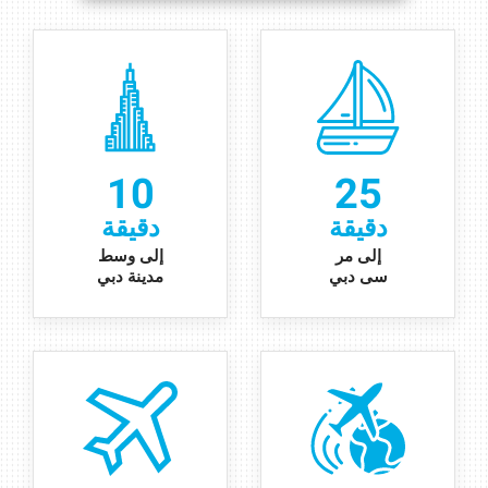
10
25
دقيقة
دقيقة
إ
لى
مر
إلى وسط
سى دبي
مدينة دبي