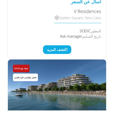
اسأل عن السعر
V Residences
Golden Square, New Cairo
SODIC
المطور
Ask manager
تاريخ التسليم
اكتشف المزيد
خطة دفع 50/50
شقق, بنتهاوس, تاون هاوس