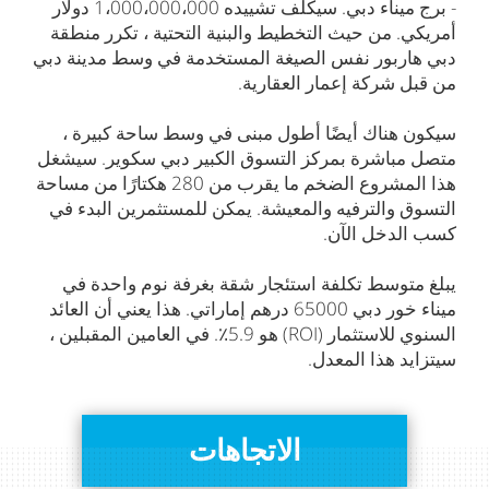
- برج ميناء دبي. سيكلف تشييده 1،000،000،000 دولار
أمريكي. من حيث التخطيط والبنية التحتية ، تكرر منطقة
دبي هاربور نفس الصيغة المستخدمة في وسط مدينة دبي
من قبل شركة إعمار العقارية.
سيكون هناك أيضًا أطول مبنى في وسط ساحة كبيرة ،
متصل مباشرة بمركز التسوق الكبير دبي سكوير. سيشغل
هذا المشروع الضخم ما يقرب من 280 هكتارًا من مساحة
التسوق والترفيه والمعيشة. يمكن للمستثمرين البدء في
كسب الدخل الآن.
يبلغ متوسط تكلفة استئجار شقة بغرفة نوم واحدة في
ميناء خور دبي 65000 درهم إماراتي. هذا يعني أن العائد
السنوي للاستثمار (ROI) هو 5.9٪. في العامين المقبلين ،
سيتزايد هذا المعدل.
الاتجاهات