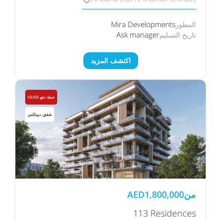
Mira Developments
المطور
Ask manager
تاريخ التسليم
اكتشف المزيد
خطة دفع 50/50
شقق, دوبلكس
من
1,800,000
AED
113 Residences