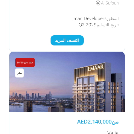
Al Sufouh
Iman Developers
المطور
Q2 2029
تاريخ التسليم
اكتشف المزيد
خطة دفع 80/20
شقق
من
2,140,000
AED
Valia