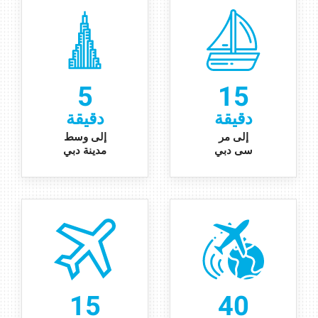
5
15
دقيقة
دقيقة
إ
لى
مر
إلى وسط
سى دبي
مدينة دبي
15
40