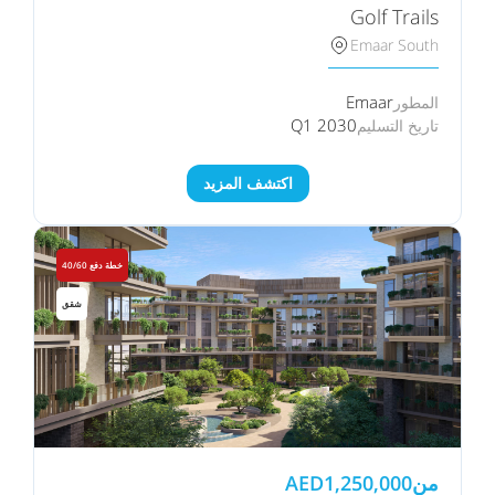
Golf Trails
Emaar South
Emaar
المطور
Q1 2030
تاريخ التسليم
اكتشف المزيد
خطة دفع 40/60
شقق
من
1,250,000
AED