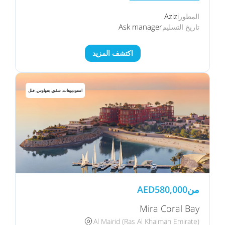
Azizi
المطور
Ask manager
تاريخ التسليم
اكتشف المزيد
استوديوهات, شقق, بنتهاوس, فلل
من
580,000
AED
Mira Coral Bay
Al Mairid (Ras Al Khaimah Emirate)