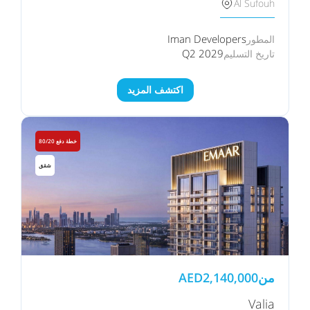
Al Sufouh
Iman Developers
المطور
Q2 2029
تاريخ التسليم
اكتشف المزيد
خطة دفع 80/20
شقق
من
2,140,000
AED
Valia