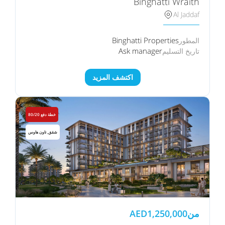
Binghatti Wraith
Al Jaddaf
Binghatti Properties
المطور
Ask manager
تاريخ التسليم
اكتشف المزيد
خطة دفع 80/20
شقق, تاون هاوس
من
1,250,000
AED