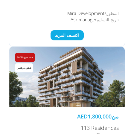
Mira Developments
المطور
Ask manager
تاريخ التسليم
اكتشف المزيد
خطة دفع 50/50
شقق, دوبلكس
من
1,800,000
AED
113 Residences