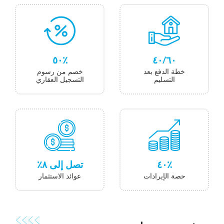
٥۰٪
٦۰/٤۰
خطة الدفع بعد
خصم من رسوم
التسليم
التسجيل العقاري
٤۰٪
تصل إلى ۸٪
حصة الإيرادات
عوائد الاستثمار