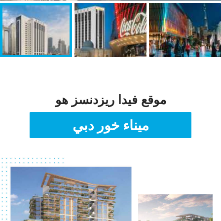
موقع فيدا ريزدنسز هو
ميناء خور دبي