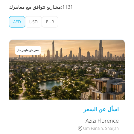
1131
مشاريع تتوافق مع معاييرك:
AED
USD
EUR
شقق, تاون هاوس, فلل
اسأل عن السعر
Azizi Florence
Um Fanain, Sharjah