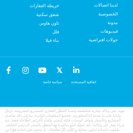
لدينا اتصالات
خريطة العقارات
الخصوصية
شقق سكنية
مدونة
تاون هاوس
فيديوهات
فلل
جولات افتراضية
بناء فيلا
اتفاقية المستخدم
سياسة خاصة
تنويه: نحن وكالة عقارية مُتَخَصِّصَة ولسنا المُطَوِّر العقاري للمشاريع المعروضة. تَرْتَكِزْ
بياناتنا على ما يقدمه لنا المطورون. فجميع المعلومات الواردة، بما في ذلك تفاصيل
المشاريع والأسعار وتوافر الوحدات قابلة للتغيير وتُقَدَّم لأغراض اِطِّلاعِيَّة فقط. عند
شراء عقار عَبْرَ وكالتنا، تَتُمّ عَمَلِيَّة البَيْع مباشرةً مَعَ المُطَوِّر بالسعر الرسمي المُعْتَمَد.
صُمِّمَت خَدَماتنا لتكون مجانِيَّة و لِتُلَبِّيَ كُلّ تَطَلُّعاتك ، إذ نحصل على اتعابنا فَوْرًا من