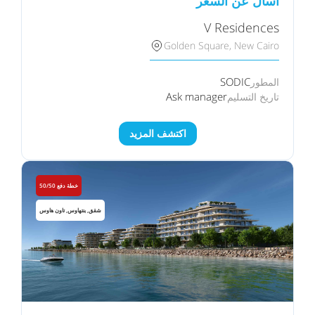
اسأل عن السعر
V Residences
Golden Square, New Cairo
SODIC
المطور
Ask manager
تاريخ التسليم
اكتشف المزيد
خطة دفع 50/50
شقق, بنتهاوس, تاون هاوس