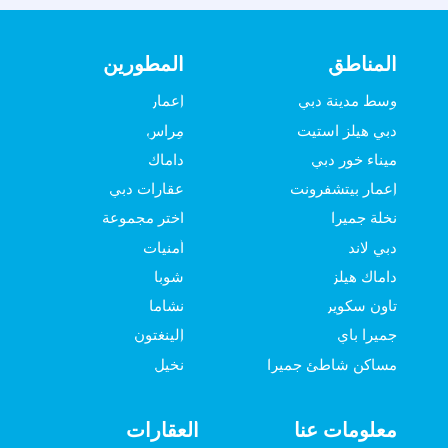
المناطق
المطورين
وسط مدينة دبي
إعمار
دبي هيلز استيت
مِراس
ميناء خور دبي
داماك
إعمار بيتشفرونت
عقارات دبي
نخلة جميرا
اختر مجموعة
دبي لاند
أمنيات
داماك هيلز
شوبا
تاون سكوير
نشاما
جميرا باي
إلينغتون
مساكن شاطئ جميرا
نخيل
معلومات عنا
العقارات