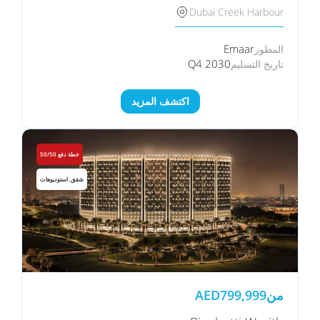
Dubai Creek Harbour
Emaar
المطور
Q4 2030
تاريخ التسليم
اكتشف المزيد
خطة دفع 50/50
شقق, استوديوهات
من
799,999
AED