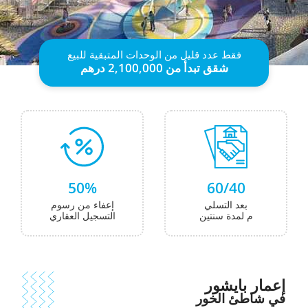
فقط عدد قليل من الوحدات المتبقية للبيع
شقق
تبدأ
من 2,100,000 درهم
50%
60/40
بعد التسلي
إعفاء من رسوم
م لمدة سنتين
التسجيل العقاري
إعمار بايشور
في شاطئ الخور