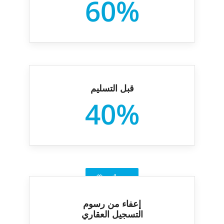
60%
قبل التسليم
40%
هديتك
إعفاء من رسوم
التسجيل العقاري