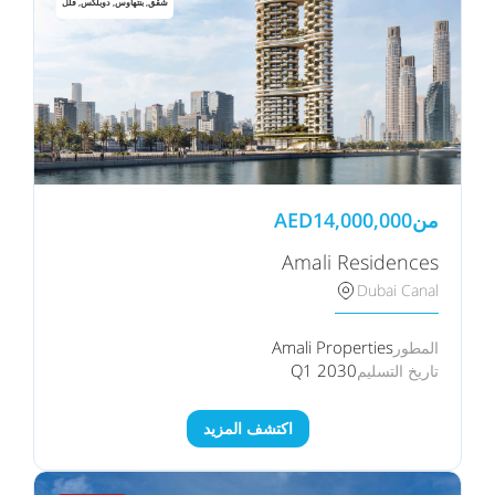
شقق, بنتهاوس, دوبلكس, فلل
من
14,000,000
AED
Amali Residences
Dubai Canal
Amali Properties
المطور
Q1 2030
تاريخ التسليم
اكتشف المزيد