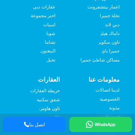
إعمار بيتشفرونت
عقارات دبي
نخلة جميرا
اختر مجموعة
دبي لاند
أمنيات
داماك هيلز
شوبا
تاون سكوير
نشاما
جميرا باي
إلينغتون
مساكن شاطئ جميرا
نخيل
معلومات عنا
العقارات
لدينا اتصالات
خريطة العقارات
الخصوصية
شقق سكنية
مدونة
تاون هاوس
فيديوهات
فلل
اتصل بنا
جولات افتراضية
بناء فيلا