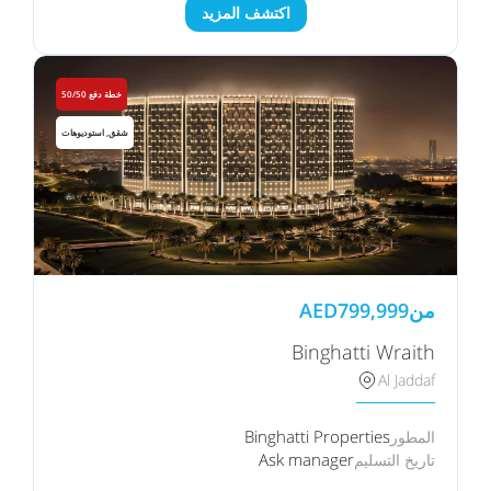
اكتشف المزيد
خطة دفع 50/50
شقق, استوديوهات
من
799,999
AED
Binghatti Wraith
Al Jaddaf
Binghatti Properties
المطور
Ask manager
تاريخ التسليم