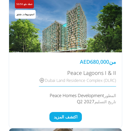
خطة دفع 50/50
استوديوهات, شقق
من
680,000
AED
Peace Lagoons I & II
Dubai Land Residence Complex (DLRC)
Peace Homes Development
المطور
Q2 2027
تاريخ التسليم
اكتشف المزيد