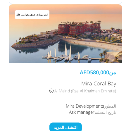
استوديوهات, شقق, بنتهاوس, فلل
من
580,000
AED
Mira Coral Bay
Al Mairid (Ras Al Khaimah Emirate)
Mira Developments
المطور
Ask manager
تاريخ التسليم
اكتشف المزيد