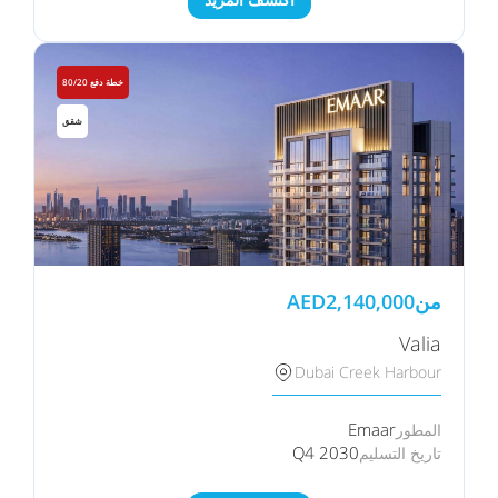
خطة دفع 80/20
شقق
من
2,140,000
AED
Valia
Dubai Creek Harbour
Emaar
المطور
Q4 2030
تاريخ التسليم