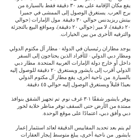
يقع مكان الإقامة على بعد ۳۰ دقيقة فقط بالسيارة من
برج العرب. يستغرق الوصول إلى الممشى في جميرا
بيتش ريزيدنس حوالي ۳۰ دقيقة. مول الإمارات (حوالي
۲۰ دقيقة)، لا مير (حوالي ۲۰ دقيقة)، ومواقع البيع بالتجزئة
والترفيه الأخرى من بين الخيارات.
يوجد مطاران رئيسيان في الدولة - مطار آل مكتوم الدولي
ومطار دبي الدولي - للأفراد الذين يحتاجون إلى السفر
داخل أو خارج دولة الإمارات العربية المتحدة. مطار دبي
الدولي أقرب إلى بايشور ويستغرق ۲۰ دقيقة للوصول إليه
بالسيارة. من ناحية أخرى، يقع مطار آل مكتوم الدولي
بعيدًا قليلاً ويستغرق الوصول إليه حوالي ٤٥ دقيقة.
يوفر بايشور شققًا ۱-۳ غرف نوم. تم تجهيز الشقق بنوافذ
ممتدة من الأرض حتى السقف توفر مناظر خلابة لخور
دبي وأفق دبي، اعتمادًا على موقع الوحدة.
لم يتم بعد تحديد المقاييس الدقيقة لعائد استثمار إعمار
بايشور. من ناحية أخرى، يبلغ متوسط إيجار العقارات