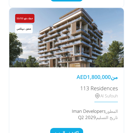
خطة دفع 50/50
شقق, دوبلكس
من
1,800,000
AED
113 Residences
Al Sufouh
Iman Developers
المطور
Q2 2029
تاريخ التسليم
اكتشف المزيد