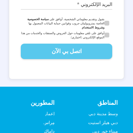
البريد الإلكتروني *
بقبول وتقديم معلوماتي الشخصية، أوافق على
سياسة الخصوصية
الخاصة بمتروبوليتان جروب وقوانين حماية البيانات المعمول بها
وشروط الاستخدام
.
أوافق على تلقي معلومات حول العروض والصفقات والخدمات من هذا
الموقع الإلكتروني (اختياري).
اتصل بي الآن
المناطق
المطورين
وسط مدينة دبي
إعمار
دبي هيلز استيت
مِراس
ميناء خور دبي
داماك