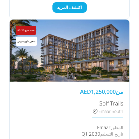
اكتشف المزيد
خطة دفع 80/20
شقق, تاون هاوس
من
1,250,000
AED
Golf Trails
Emaar South
Emaar
المطور
Q1 2030
تاريخ التسليم