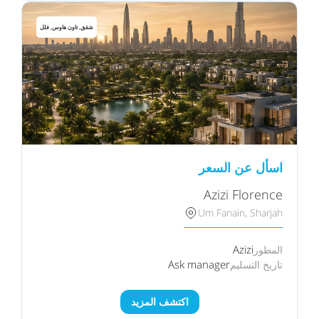
شقق, تاون هاوس, فلل
اسأل عن السعر
Azizi Florence
Um Fanain, Sharjah
Azizi
المطور
Ask manager
تاريخ التسليم
اكتشف المزيد