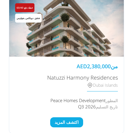
خطة دفع 60/40
شقق, دوبلكس, بنتهاوس
من
2,380,000
AED
Natuzzi Harmony Residences
Dubai Islands
Peace Homes Development
المطور
Q3 2026
تاريخ التسليم
اكتشف المزيد