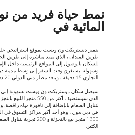
نمط حياة فريد من نوع
المائية في
يتميز ديستريكت ون ويست بموقع استراتيجي عل
طريق الميدان ، الذي يمتد مباشرة إلى طريق الخ
للسكان بالوصول إلى المواقع الرئيسية داخل الإ
وسهولة. يستغرق وقت السفر إلى وسط مدينة دبي
التجاري 15 دقيقة ، ويبعد مطار دبي الدولي 20 دقيقة.
سيصل سكان ديستريكت ون ويست بسهولة إلى م
لتناول الطعام بالإضافة إلى نافورة مياه راقصة.
هي دبي مول ، وهو أحد أكبر مراكز التسوق في ال
1200 متجر بيع بالتجزئة و 200 تجربة
الكثير.