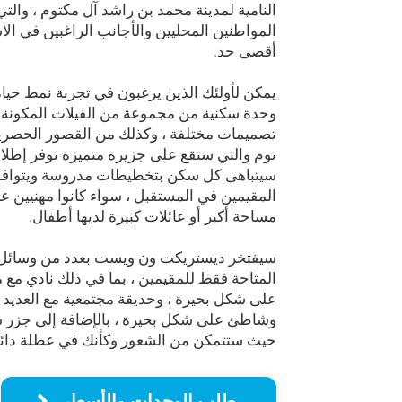
النامية لمدينة محمد بن راشد آل مكتوم ، والتي
المواطنين المحليين والأجانب الراغبين في الاس
أقصى حد.
يمكن لأولئك الذين يرغبون في تجربة نمط حياة 
نوم والتي ستقع على جزيرة متميزة توفر إطلال
سيتباهى كل سكن بتخطيطات مدروسة ويتوافق
المقيمين في المستقبل ، سواء كانوا مهنيين ع
مساحة أكبر أو عائلات كبيرة لديها أطفال.
سيفتخر ديستريكت ون ويست بعدد من وسائل ال
المتاحة فقط للمقيمين ، بما في ذلك نادي مع
على شكل بحيرة ، وحديقة مجتمعية مع العديد م
وشاطئ على شكل بحيرة ، بالإضافة إلى جزر ش
حيث ستتمكن من الشعور وكأنك في عطلة دائم
طلب الوحدات والأسعار