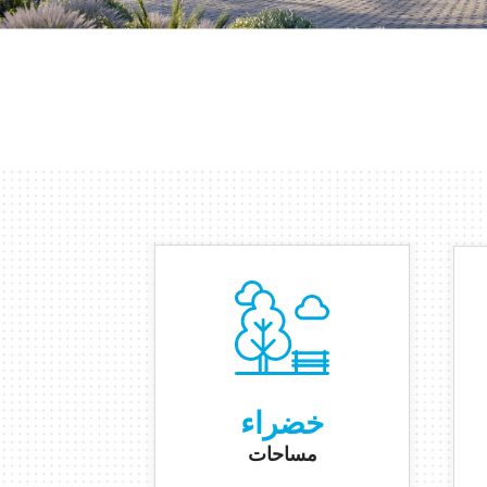
خضراء
مساحات