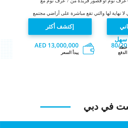
يوفر التطوير فيلات من 4 إلى 6 غرف نوم أو قصور فريدة من 7 غرف نوم مع
 لا نهاية لها والتي تقع مباشرة على أراضي مجتمع
ني
إكتشف أكثر
سهل
AED 13,000,000
80/20
خطة
الدفع
يبدأ السعر
ست في دبي