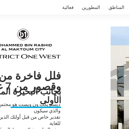
المناطق
المطورين
فعالية
وقصور من 7 غرف نوم
بجانب البحيرة الما
الأولى
ديستريكت ون ويست هو مجتمع س
والذي سيكون
تقدير خاص من قبل أولئك الذي
للغاية