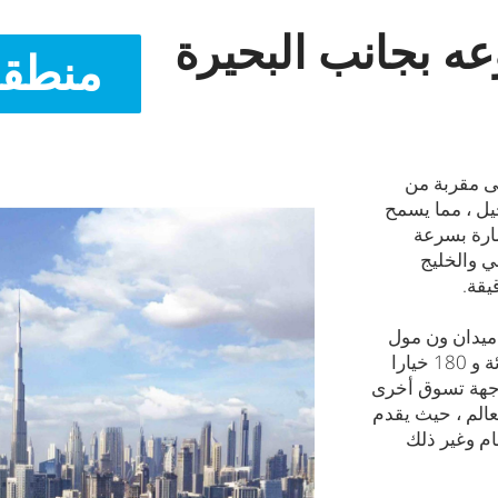
ه بجانب البحيرة
منطقة
ى مقربة من
يل ، مما يسمح
مارة بسرعة
 والخليج
يدان ون مول
الذي سيستضيف أكثر من 550 متجرا للبيع بالتجزئة و 180 خيارا
 وجهة تسوق أخرى
عالم ، حيث يقدم
 لتناول الطعام وغير ذلك