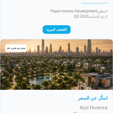
Peace Homes Development
المطور
Q3 2026
تاريخ التسليم
اكتشف المزيد
شقق, تاون هاوس, فلل
اسأل عن السعر
Azizi Florence