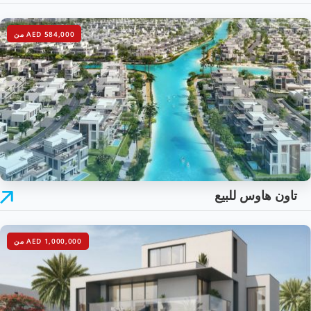
AED 584,000 من
تاون هاوس للبيع
AED 1,000,000 من