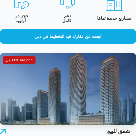
دعم
حجز ذو
مشاريع جديدة تمامًا
كامل
أولوية
ابحث عن عقارك قيد التخطيط في دبي
AED 240,000 من
شقق للبيع