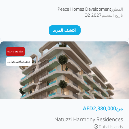
Peace Homes Development
المطور
Q2 2027
تاريخ التسليم
اكتشف المزيد
خطة دفع 60/40
شقق, دوبلكس, بنتهاوس
من
2,380,000
AED
Natuzzi Harmony Residences
Dubai Islands