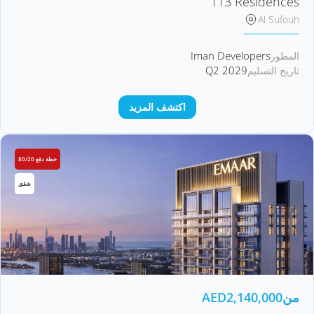
113 Residences
Al Sufouh
Iman Developers
المطور
Q2 2029
تاريخ التسليم
اكتشف المزيد
خطة دفع 80/20
شقق
من
2,140,000
AED