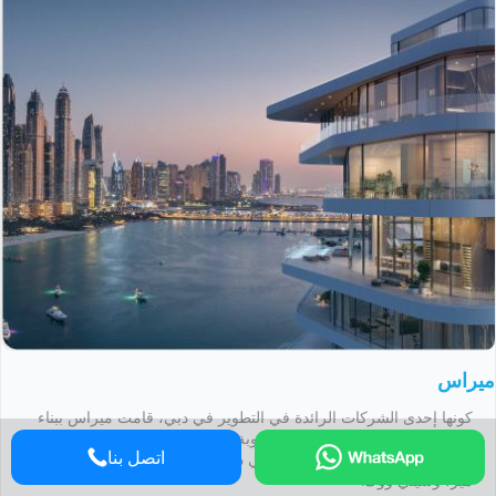
ميراس
كونها إحدى الشركات الرائدة في التطوير في دبي، قامت ميراس ببناء
العديد من المشاريع البارزة والمطلوبة بشدة بما في ذلك منازل
اتصل بنا
بلوواترز، ومنتجع ومنازل بلغاري في دبي، ومرفأ دي لا مير، وسور لا
مير، وسيتي ووك.