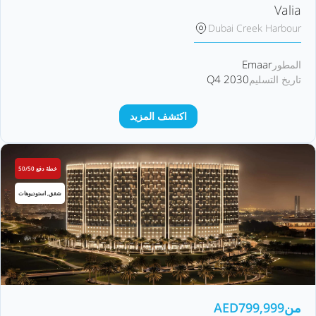
Valia
Dubai Creek Harbour
Emaar
المطور
Q4 2030
تاريخ التسليم
اكتشف المزيد
خطة دفع 50/50
شقق, استوديوهات
من
799,999
AED