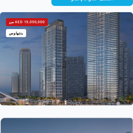
AED 19,090,000
من
بنتهاوس