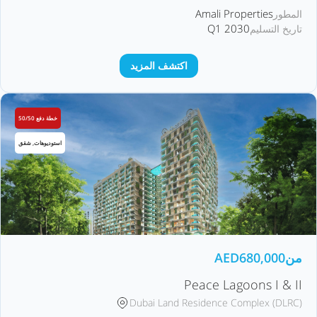
Amali Properties
المطور
Q1 2030
تاريخ التسليم
اكتشف المزيد
خطة دفع 50/50
استوديوهات, شقق
من
680,000
AED
Peace Lagoons I & II
Dubai Land Residence Complex (DLRC)