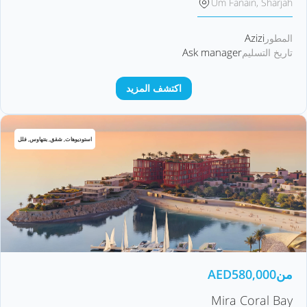
Um Fanain, Sharjah
Azizi
المطور
Ask manager
تاريخ التسليم
اكتشف المزيد
استوديوهات, شقق, بنتهاوس, فلل
من
580,000
AED
Mira Coral Bay