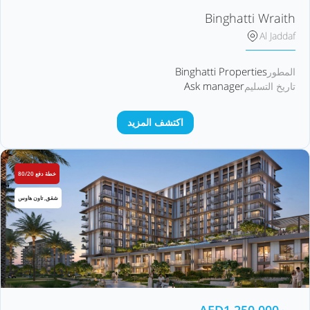
Binghatti Wraith
Al Jaddaf
Binghatti Properties
المطور
Ask manager
تاريخ التسليم
اكتشف المزيد
خطة دفع 80/20
شقق, تاون هاوس