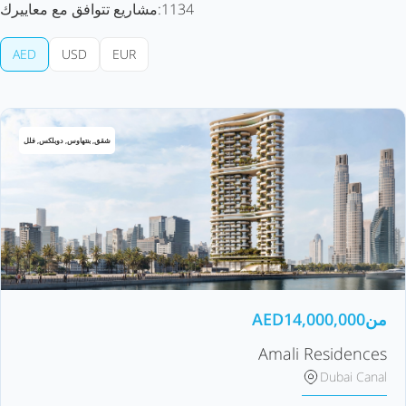
1134
مشاريع تتوافق مع معاييرك:
AED
USD
EUR
شقق, بنتهاوس, دوبلكس, فلل
من
14,000,000
AED
Amali Residences
Dubai Canal