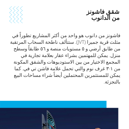
شقق فاشونز
من الدانوب
فاشونز من دانوب هو واحد من أكثر المشاريع تطوراً في
مثلث قرية جميرا (JVT). ستتألف ناطحة السحاب المرتقبة
من طابق أرضي و ٥ مستويات منصة و ٥٦ طابقاً وسطح
منزل. يمكن للمهتمين بشراء عقار بعلامة تجارية في
المجمع الاختيار من بين الاستوديوهات والشقق المكونة
من ۱-۳ غرف نوم والتي تحمل علامة فاشن تي في. كما
يمكن للمستثمرين المحتملين أيضاً شراء مساحات البيع
بالتجزئة.