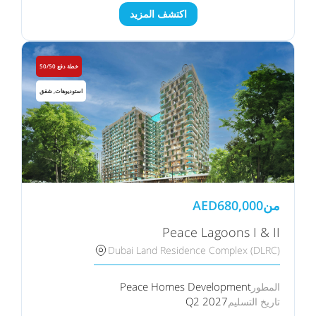
اكتشف المزيد
خطة دفع 50/50
استوديوهات, شقق
من
680,000
AED
Peace Lagoons I & II
Dubai Land Residence Complex (DLRC)
Peace Homes Development
المطور
Q2 2027
تاريخ التسليم