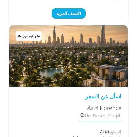
اكتشف المزيد
شقق, تاون هاوس, فلل
اسأل عن السعر
Azizi Florence
Um Fanain, Sharjah
Azizi
المطور