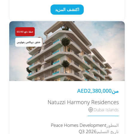
اكتشف المزيد
خطة دفع 60/40
شقق, دوبلكس, بنتهاوس
من
2,380,000
AED
Natuzzi Harmony Residences
Dubai Islands
Peace Homes Development
المطور
Q3 2026
تاريخ التسليم