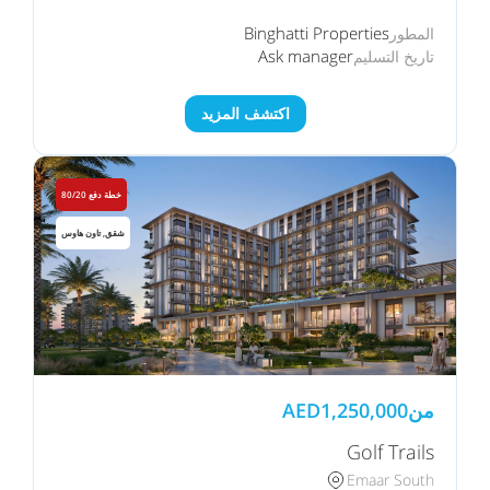
Binghatti Properties
المطور
Ask manager
تاريخ التسليم
اكتشف المزيد
خطة دفع 80/20
شقق, تاون هاوس
من
1,250,000
AED
Golf Trails
Emaar South