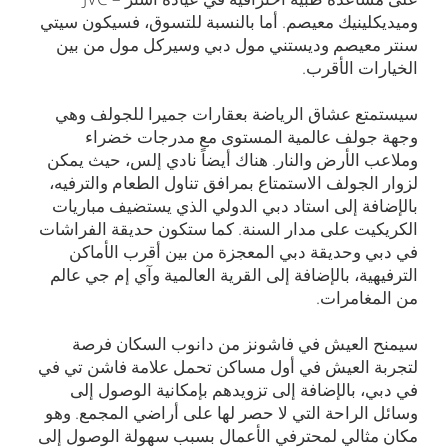
وميديكلينيك معيصم. أما بالنسبة للتسوق، فسيكون سيتي
سنتر معيصم وديستني مول دبي وسيركل مول من بين
الخيارات الأقرب.
سيستمتع عشاق الرياضة بعقارات جميرا للجولف وهي
وجهة جولف عالمية المستوى مع مدرجات خضراء
وملاعب الأرض والنار. هناك أيضاً نادي إلس، حيث يمكن
لزوار الجولف الاستمتاع بمرافق تناول الطعام والترفيه،
بالإضافة إلى استاد دبي الدولي الذي يستضيف مباريات
الكريكيت على مدار السنة. كما ستكون حديقة الفراشات
في دبي وحديقة دبي المعجزة من بين أقرب الأماكن
الترفيهية، بالإضافة إلى القرية العالمية وآي إم جي عالم
من المغامرات.
سيمنح العيش في فاشونز من دانوب السكان فرصة
لتجربة العيش في أول مساكن تحمل علامة فاشن تي في
في دبي، بالإضافة إلى تزويدهم بإمكانية الوصول إلى
وسائل الراحة التي لا حصر لها على أراضي المجمع. وهو
مكان مثالي لمحترفي الأعمال بسبب سهولة الوصول إلى