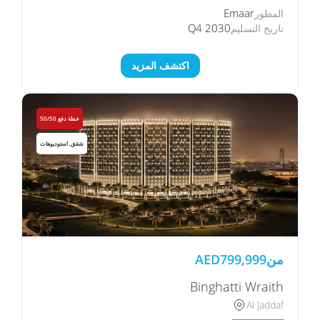
Emaar
المطور
Q4 2030
تاريخ التسليم
اكتشف المزيد
خطة دفع 50/50
شقق, استوديوهات
من
799,999
AED
Binghatti Wraith
Al Jaddaf