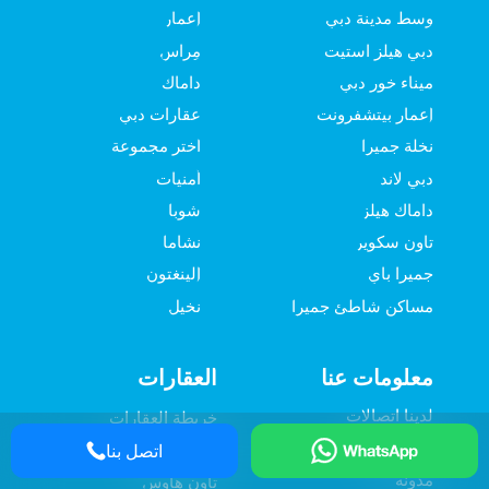
وسط مدينة دبي
إعمار
دبي هيلز استيت
مِراس
ميناء خور دبي
داماك
إعمار بيتشفرونت
عقارات دبي
نخلة جميرا
اختر مجموعة
دبي لاند
أمنيات
داماك هيلز
شوبا
تاون سكوير
نشاما
جميرا باي
إلينغتون
مساكن شاطئ جميرا
نخيل
معلومات عنا
العقارات
لدينا اتصالات
خريطة العقارات
الخصوصية
شقق سكنية
اتصل بنا
مدونة
تاون هاوس