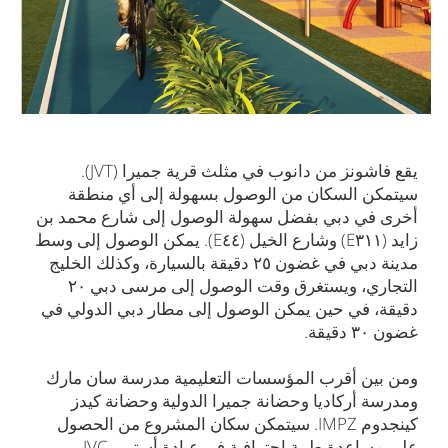
يقع فاشونز من دانوب في مثلث قرية جميرا (JVT).
سيتمكن السكان من الوصول بسهولة إلى أي منطقة
أخرى في دبي بفضل سهولة الوصول إلى شارع محمد بن
زايد (E۳۱۱) وشارع الخيل (E٤٤). يمكن الوصول إلى وسط
مدينة دبي في غضون ۲٥ دقيقة بالسيارة، وكذلك الخليج
التجاري، ويستغرق وقت الوصول إلى مرسى دبي ۲۰
دقيقة، في حين يمكن الوصول إلى مطار دبي الدولي في
غضون ۳۰ دقيقة.
ومن بين أقرب المؤسسات التعليمية مدرسة سان مارك
ومدرسة أركاديا وحضانة جميرا الدولية وحضانة كيدز
كينجدوم IMPZ. سيتمكن سكان المشروع من الحصول
على مساعدة طبية احترافية في عيادة أستر – JVC