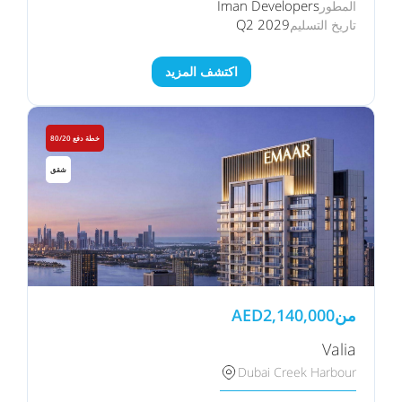
Iman Developers
المطور
Q2 2029
تاريخ التسليم
اكتشف المزيد
خطة دفع 80/20
شقق
من
2,140,000
AED
Valia
Dubai Creek Harbour