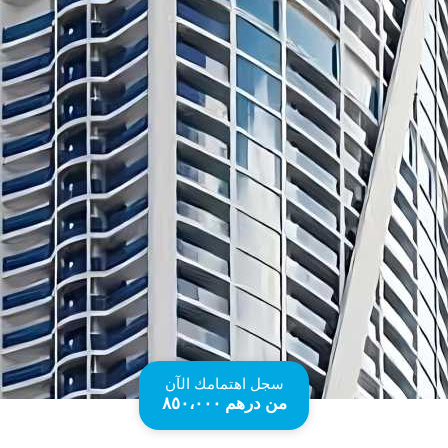
سجل اهتمامك الآن
من درهم ۸٥۰،۰۰۰