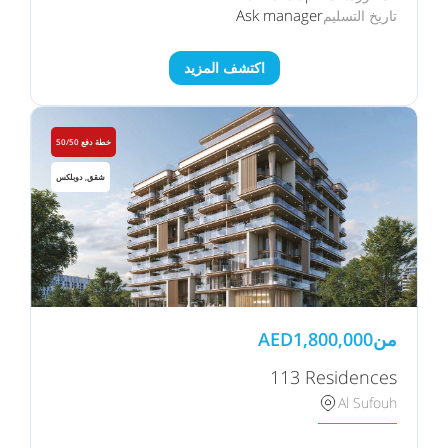
Ask manager
تاريخ التسليم
اكتشف المزيد
خطة دفع 50/50
شقق, دوبلكس
من
1,800,000
AED
113 Residences
Al Sufouh