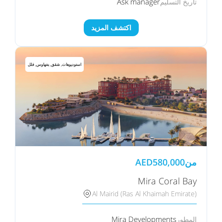
Ask manager
تاريخ التسليم
اكتشف المزيد
استوديوهات, شقق, بنتهاوس, فلل
من
580,000
AED
Mira Coral Bay
Al Mairid (Ras Al Khaimah Emirate)
Mira Developments
المطور