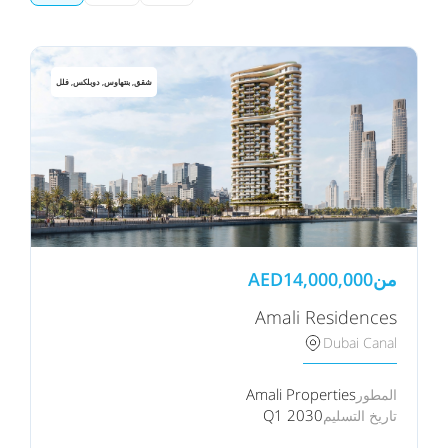
شقق, بنتهاوس, دوبلكس, فلل
من
14,000,000
AED
Amali Residences
Dubai Canal
Amali Properties
المطور
Q1 2030
تاريخ التسليم