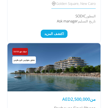
Golden Square, New Cairo
SODIC
المطور
Ask manager
تاريخ التسليم
اكتشف المزيد
خطة دفع 50/50
شقق, بنتهاوس, تاون هاوس
من
2,500,000
AED