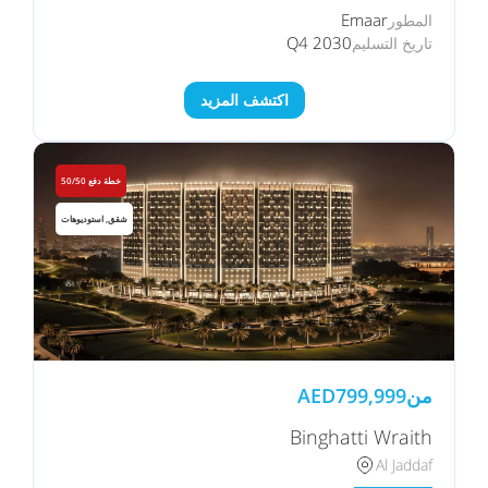
Emaar
المطور
Q4 2030
تاريخ التسليم
اكتشف المزيد
خطة دفع 50/50
شقق, استوديوهات
من
799,999
AED
Binghatti Wraith
Al Jaddaf