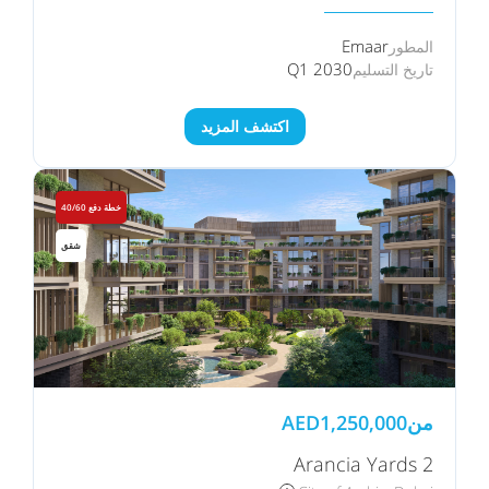
Emaar
المطور
Q1 2030
تاريخ التسليم
اكتشف المزيد
خطة دفع 40/60
شقق
من
1,250,000
AED
Arancia Yards 2