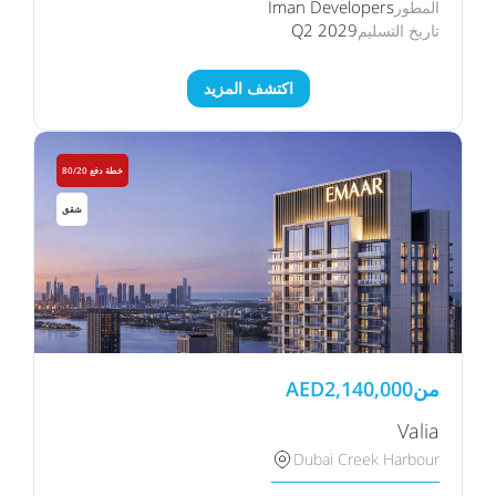
Iman Developers
المطور
Q2 2029
تاريخ التسليم
اكتشف المزيد
خطة دفع 80/20
شقق
من
2,140,000
AED
Valia
Dubai Creek Harbour