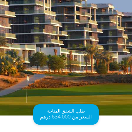
طلب الشقق المتاحة
السعر
من
634,000 درهم