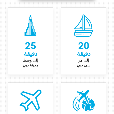
25
20
دقيقة
دقيقة
إ
لى
مر
إلى وسط
سى دبي
مدينة دبي