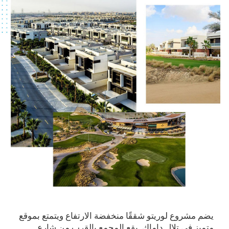
يضم مشروع لوريتو شققًا منخفضة الارتفاع ويتمتع بموقع
متميز في تلال داماك. يقع المجمع بالقرب من شارع