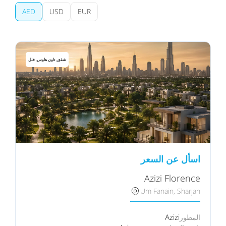
AED
USD
EUR
شقق, تاون هاوس, فلل
اسأل عن السعر
Azizi Florence
Um Fanain, Sharjah
Azizi
المطور