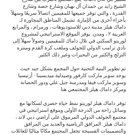
الشيخ زايد بن حمدان آل نهيان وشارع حصة وشارع
القدرة ، والتي توفر جميعها للمقيمين اتصالاً سريعًا وسهلاً
بأجزاء أخرى من الإمارة. تشمل المناطق المجاورة لـ
داماك هيلز مدينة دبي للاستوديوهات ، ورمرام ، والمرابع
العربية ۲ ، ومدن. يوفر الموقع الاستراتيجي لمشروع
لوريتو السكني في تلال داماك للمقيمين وصولاً سهلاً إلى
نادي ترامب الدولي للجولف وملعب كرة القدم ومنتزه
التزلج والكثير من البحيرات وغير ذلك الكثير.
تم تطوير البنية التحتية حول المجمع بشكل جيد حيث
يوجد سوبر ماركت كارفور وصيدلية ميديسينا - أرتيسيا
وسوبر ماركت فيفا ومدرسة جبل علي ودور الحضانة
ومركز داماك هيلز المجتمعي هنا.
توفر داماك هيلز لوريتو نمط حياة حصري لسكانها مع
وسائل راحة من الدرجة الأولى وموقع استراتيجي في
مجتمع الجولف الدولي المرموق على أراضي دبي لاند ،
داماك هيلز. المرافق الرياضية والعديد من المرافق
والتصميمات الفسيحة تجعل المجتمع مكانًا مثاليًا للعائلات