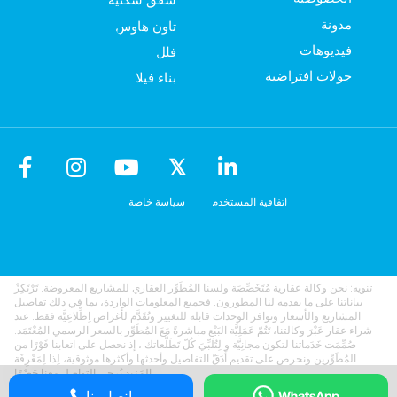
مدونة
تاون هاوس
فيديوهات
فلل
جولات افتراضية
بناء فيلا
اتفاقية المستخدم
سياسة خاصة
تنويه: نحن وكالة عقارية مُتَخَصِّصَة ولسنا المُطَوِّر العقاري للمشاريع المعروضة. تَرْتَكِزْ
بياناتنا على ما يقدمه لنا المطورون. فجميع المعلومات الواردة، بما في ذلك تفاصيل
المشاريع والأسعار وتوافر الوحدات قابلة للتغيير وتُقَدَّم لأغراض اِطِّلاعِيَّة فقط. عند
شراء عقار عَبْرَ وكالتنا، تَتُمّ عَمَلِيَّة البَيْع مباشرةً مَعَ المُطَوِّر بالسعر الرسمي المُعْتَمَد.
صُمِّمَت خَدَماتنا لتكون مجانِيَّة و لِتُلَبِّيَ كُلّ تَطَلُّعاتك ، إذ نحصل على اتعابنا فَوْرًا من
المُطَوِّرين ونحرص على تقديم أَدَقّ التفاصيل وأحدثها وأكثرها موثوقية، لِذا لِمَعْرِفَة
المَزيد يُرجى التواصل معنا حَصْرًا.
اتصل بنا