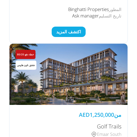
Binghatti Properties
المطور
Ask manager
تاريخ التسليم
اكتشف المزيد
خطة دفع 80/20
شقق, تاون هاوس
من
1,250,000
AED
Golf Trails
Emaar South