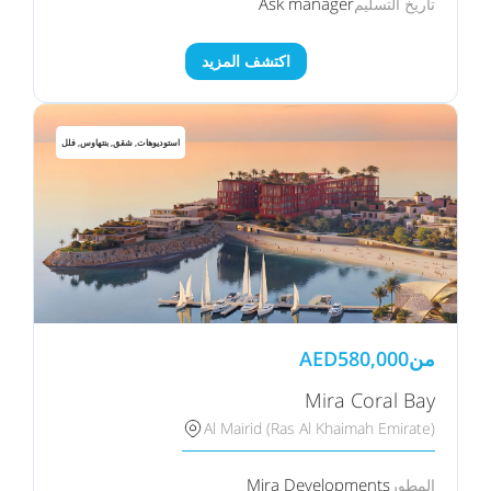
Ask manager
تاريخ التسليم
اكتشف المزيد
استوديوهات, شقق, بنتهاوس, فلل
من
580,000
AED
Mira Coral Bay
Al Mairid (Ras Al Khaimah Emirate)
Mira Developments
المطور