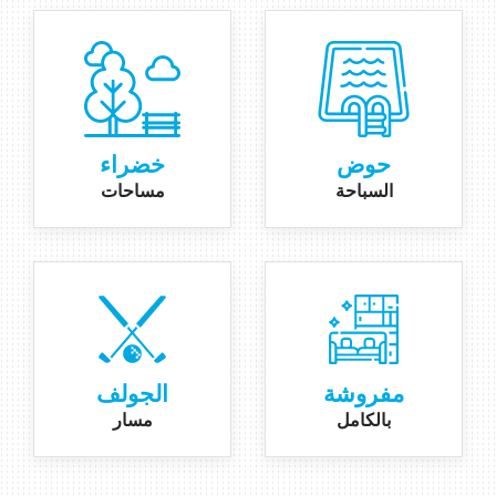
حوض
خضراء
السباحة
مساحات
مفروشة
الجولف
بالكامل
مسار