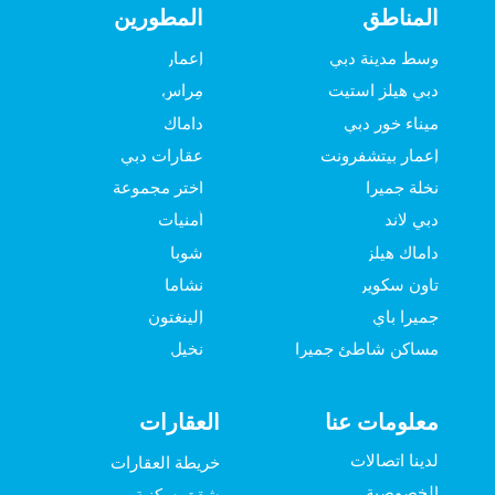
المناطق
المطورين
وسط مدينة دبي
إعمار
دبي هيلز استيت
مِراس
ميناء خور دبي
داماك
إعمار بيتشفرونت
عقارات دبي
نخلة جميرا
اختر مجموعة
دبي لاند
أمنيات
داماك هيلز
شوبا
تاون سكوير
نشاما
جميرا باي
إلينغتون
مساكن شاطئ جميرا
نخيل
معلومات عنا
العقارات
لدينا اتصالات
خريطة العقارات
الخصوصية
شقق سكنية