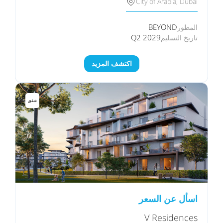
City of Arabia, Dubai
BEYOND
المطور
Q2 2029
تاريخ التسليم
اكتشف المزيد
شقق
اسأل عن السعر
V Residences