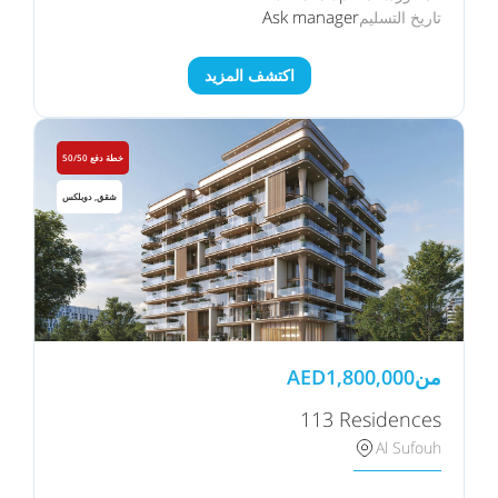
Ask manager
تاريخ التسليم
اكتشف المزيد
خطة دفع 50/50
شقق, دوبلكس
من
1,800,000
AED
113 Residences
Al Sufouh