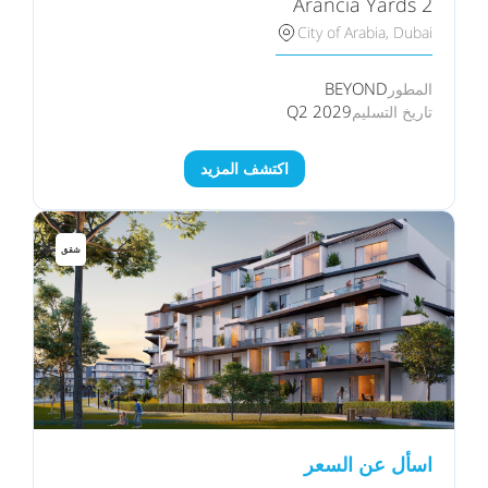
Arancia Yards 2
City of Arabia, Dubai
BEYOND
المطور
Q2 2029
تاريخ التسليم
اكتشف المزيد
شقق
اسأل عن السعر