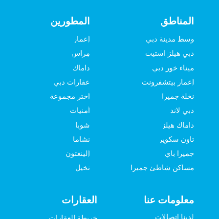
المناطق
المطورين
وسط مدينة دبي
إعمار
دبي هيلز استيت
مِراس
ميناء خور دبي
داماك
إعمار بيتشفرونت
عقارات دبي
نخلة جميرا
اختر مجموعة
دبي لاند
أمنيات
داماك هيلز
شوبا
تاون سكوير
نشاما
جميرا باي
إلينغتون
مساكن شاطئ جميرا
نخيل
معلومات عنا
العقارات
لدينا اتصالات
خريطة العقارات