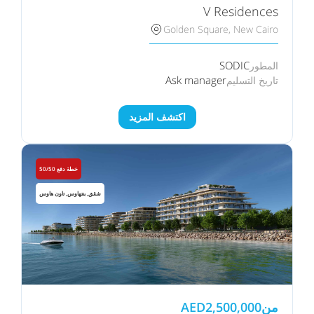
V Residences
Golden Square, New Cairo
SODIC
المطور
Ask manager
تاريخ التسليم
اكتشف المزيد
خطة دفع 50/50
شقق, بنتهاوس, تاون هاوس
من
2,500,000
AED