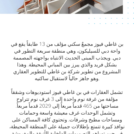
بن غاطي فيوز مجمعٌ سكني مؤلف من 13 طابقاً يقع في
واحة دبي للسيليكون، وهي منطقة سريعة التطور في
دبي. ويجذب المبنى الحديث الانتباه بواجهته المصممة
بشكل فريد والذي يبرز بين المباني المحيطة. وهذا
المشروع من تطوير شركة بن غاطي للتطوير العقاري
وهو جاهز حالياً لاستقبال ساكنيه.
تشمل العقارات في بن غاطي فيوز استوديوهات وشققاً
مؤلفة من غرفة نوم واحدة إلى 3 غرف نوم تتراوح
مساحتها من 465 قدماً مربعاً إلى 2029 قدماً مربعاً.
وتشمل الوحدات غرف معيشة واسعة وحمامات
ومساحات مطبخ وشرفات. وتحتوي كافة المساكن على
نوافذ كبيرة تتمتع بإطلالات جميلة على المنطقة المحيطة،
في حين تساهم التصميمات الداخلية الأنيقة والمفروشة