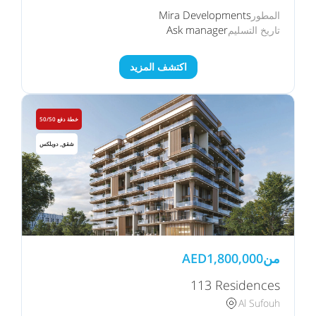
Mira Developments
المطور
Ask manager
تاريخ التسليم
اكتشف المزيد
خطة دفع 50/50
شقق, دوبلكس
من
1,800,000
AED
113 Residences
Al Sufouh