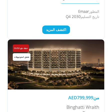
Emaar
المطور
Q4 2030
تاريخ التسليم
اكتشف المزيد
خطة دفع 50/50
شقق, استوديوهات
من
799,999
AED
Binghatti Wraith