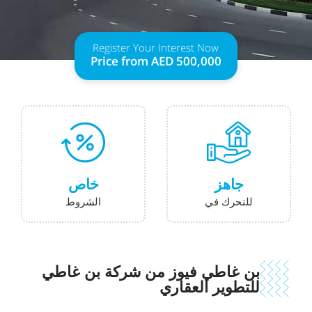
Register Your Interest Now
Price from AED 500,000
جاهز
خاص
للتحرك في
الشروط
بن غاطي فيوز من شركة بن غاطي
للتطوير العقاري