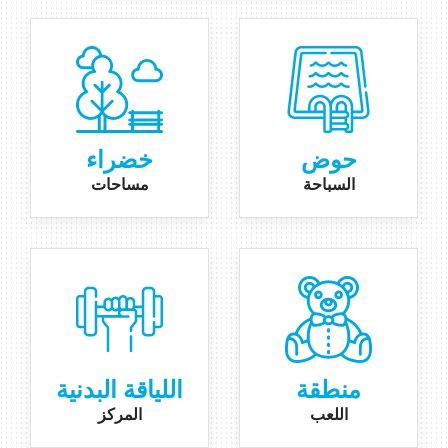
حوض
خضراء
السباحة
مساحات
منطقة
اللياقة البدنية
اللعب
المركز