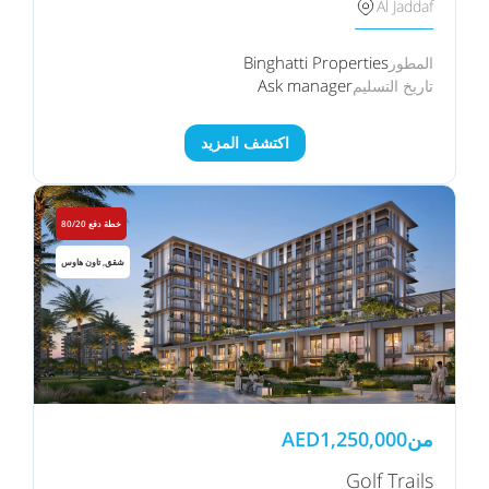
Al Jaddaf
Binghatti Properties
المطور
Ask manager
تاريخ التسليم
اكتشف المزيد
خطة دفع 80/20
شقق, تاون هاوس
من
1,250,000
AED
Golf Trails