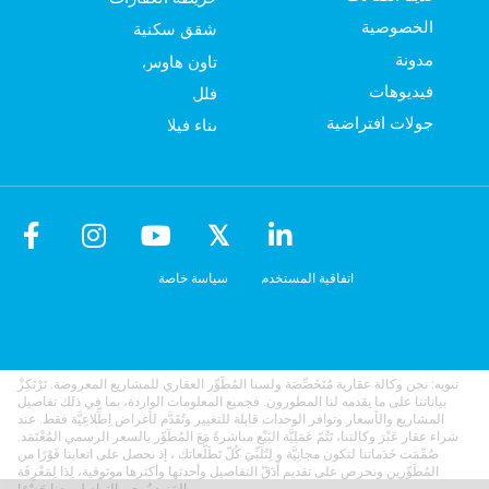
الخصوصية
شقق سكنية
مدونة
تاون هاوس
فيديوهات
فلل
جولات افتراضية
بناء فيلا
اتفاقية المستخدم
سياسة خاصة
تنويه: نحن وكالة عقارية مُتَخَصِّصَة ولسنا المُطَوِّر العقاري للمشاريع المعروضة. تَرْتَكِزْ
بياناتنا على ما يقدمه لنا المطورون. فجميع المعلومات الواردة، بما في ذلك تفاصيل
المشاريع والأسعار وتوافر الوحدات قابلة للتغيير وتُقَدَّم لأغراض اِطِّلاعِيَّة فقط. عند
شراء عقار عَبْرَ وكالتنا، تَتُمّ عَمَلِيَّة البَيْع مباشرةً مَعَ المُطَوِّر بالسعر الرسمي المُعْتَمَد.
صُمِّمَت خَدَماتنا لتكون مجانِيَّة و لِتُلَبِّيَ كُلّ تَطَلُّعاتك ، إذ نحصل على اتعابنا فَوْرًا من
المُطَوِّرين ونحرص على تقديم أَدَقّ التفاصيل وأحدثها وأكثرها موثوقية، لِذا لِمَعْرِفَة
المَزيد يُرجى التواصل معنا حَصْرًا.