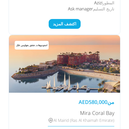
Azizi
المطور
Ask manager
تاريخ التسليم
اكتشف المزيد
استوديوهات, شقق, بنتهاوس, فلل
من
580,000
AED
Mira Coral Bay
Al Mairid (Ras Al Khaimah Emirate)