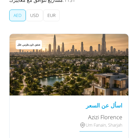
AED
USD
EUR
شقق, تاون هاوس, فلل
اسأل عن السعر
Azizi Florence
Um Fanain, Sharjah