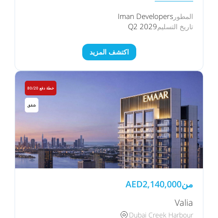
Iman Developers
المطور
Q2 2029
تاريخ التسليم
اكتشف المزيد
خطة دفع 80/20
شقق
من
2,140,000
AED
Valia
Dubai Creek Harbour