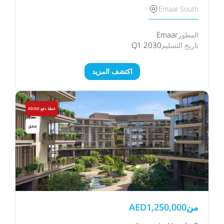
Emaar South
Emaar
المطور
Q1 2030
تاريخ التسليم
اكتشف المزيد
خطة دفع 40/60
شقق
من
1,250,000
AED