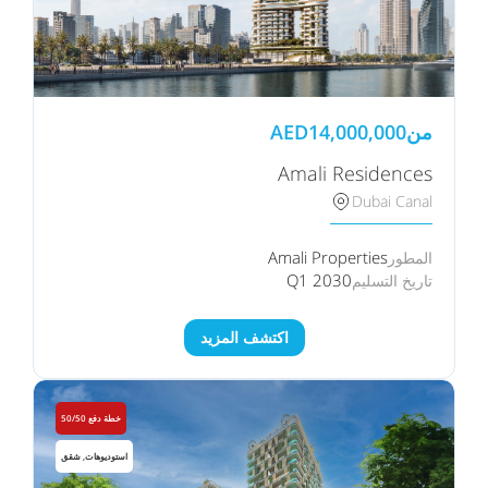
من
14,000,000
AED
Amali Residences
Dubai Canal
Amali Properties
المطور
Q1 2030
تاريخ التسليم
اكتشف المزيد
خطة دفع 50/50
استوديوهات, شقق