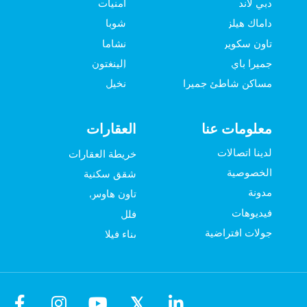
دبي لاند
أمنيات
داماك هيلز
شوبا
تاون سكوير
نشاما
جميرا باي
إلينغتون
مساكن شاطئ جميرا
نخيل
معلومات عنا
العقارات
لدينا اتصالات
خريطة العقارات
الخصوصية
شقق سكنية
مدونة
تاون هاوس
فيديوهات
فلل
جولات افتراضية
بناء فيلا