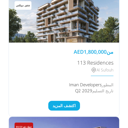
شقق, دوبلكس
من
1,800,000
AED
113 Residences
Al Sufouh
Iman Developers
المطور
Q2 2029
تاريخ التسليم
اكتشف المزيد
خطة دفع 80/20