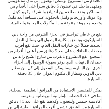
الأقدام من المشروع. ويمكن الوصول إلى ماي ساندويتش
ومقهى ماجيك في غضون 5 دقائق سيراً على الأقدام من
المساكن. وتقع مطاعم ين آند يانغ والشرفة وكوبر كيتل
وذا مونك وأوريجانو وليتل بانجكوك على مسافة أبعد قليلاً،
وتقدم مجموعة متنوعة من المأكولات المحلية والعالمية.
يقع بن غاطي تيراسيز في الجزء الشرقي من واحة دبي
للسيليكون، ويتمتع بإمكانية الوصول إلى وسائل النقل
الجيدة، فضلاً عن خيارات النقل العام، حيث تقع أقرب
محطات الحافلات على بعد 5 دقائق سيراً على الأقدام من
المجمع. يقع المشروع بالقرب من شارع الشيخ زايد بن
حمدان آل نهيان، الذي يوفر سهولة الوصول إلى أجزاء
أخرى من الإمارة، بينما يمكن الوصول إلى كل من مطار
دبي الدولي ومطار آل مكتوم الدولي خلال 35 دقيقة
بالسيارة.
يمكن للمقيمين الاستفادة من المرافق التعليمية المحلية،
بما في ذلك الحضانة الإماراتية البريطانية ومدرسة
أكاديمية جيمس ولينغتون، وكلاهما يقع على بعد 10 دقائق
بالسيارة من الشقق. تشمل أقرب المرافق الطبية إلى بن