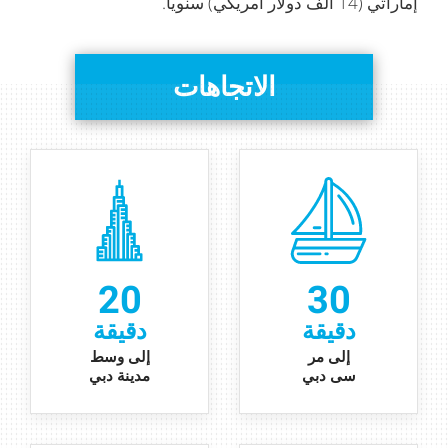
إماراتي (14 ألف دولار أمريكي) سنوياً.
الاتجاهات
20
30
دقيقة
دقيقة
إ
لى
مر
إلى وسط
سى دبي
مدينة دبي