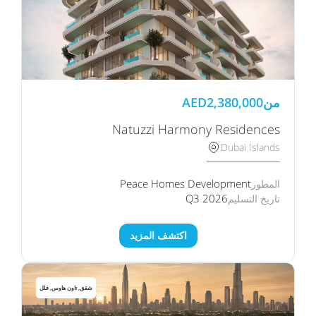
من
2,380,000
AED
Natuzzi Harmony Residences
Dubai Islands
Peace Homes Development
المطور
Q3 2026
تاريخ التسليم
اكتشف المزيد
شقق, تاون هاوس, فلل