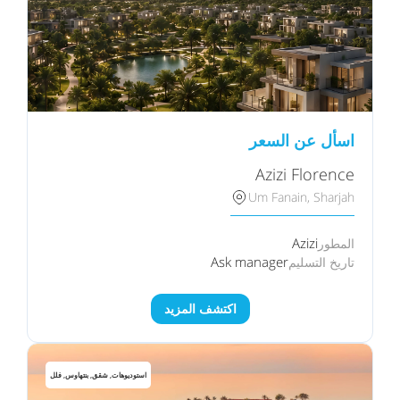
اسأل عن السعر
Azizi Florence
Um Fanain, Sharjah
Azizi
المطور
Ask manager
تاريخ التسليم
اكتشف المزيد
استوديوهات, شقق, بنتهاوس, فلل