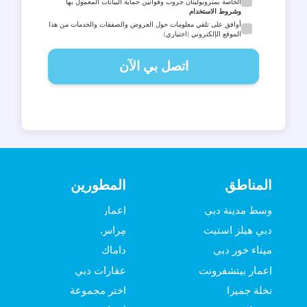
الخاصة بمتروبوليتان جروب وقوانين حماية البيانات المعمول بها
وشروط الاستخدام
.
أوافق على تلقي معلومات حول العروض والصفقات والخدمات من هذا
الموقع الإلكتروني (اختياري).
اتصل بي الآن
المناطق
المطورين
وسط مدينة دبي
إعمار
دبي هيلز استيت
مِراس
ميناء خور دبي
داماك
إعمار بيتشفرونت
عقارات دبي
نخلة جميرا
اختر مجموعة