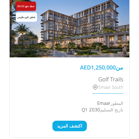
خطة دفع 80/20
شقق, تاون هاوس
من
1,250,000
AED
Golf Trails
Emaar South
Emaar
المطور
Q1 2030
تاريخ التسليم
اكتشف المزيد