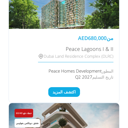
من
680,000
AED
Peace Lagoons I & II
Dubai Land Residence Complex (DLRC)
Peace Homes Development
المطور
Q2 2027
تاريخ التسليم
اكتشف المزيد
خطة دفع 60/40
شقق, دوبلكس, بنتهاوس