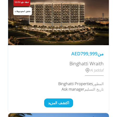
خطة دفع 50/50
شقق, استوديوهات
من
799,999
AED
Binghatti Wraith
Al Jaddaf
Binghatti Properties
المطور
Ask manager
تاريخ التسليم
اكتشف المزيد