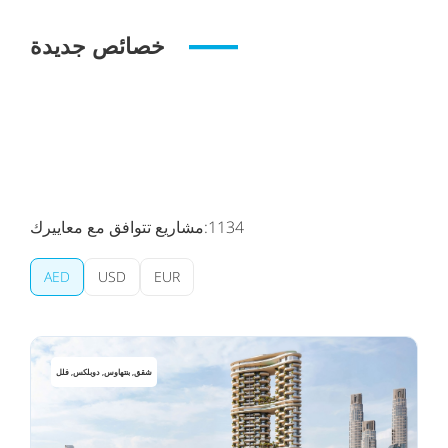
خصائص جديدة
1134
مشاريع تتوافق مع معاييرك:
AED
USD
EUR
شقق, بنتهاوس, دوبلكس, فلل