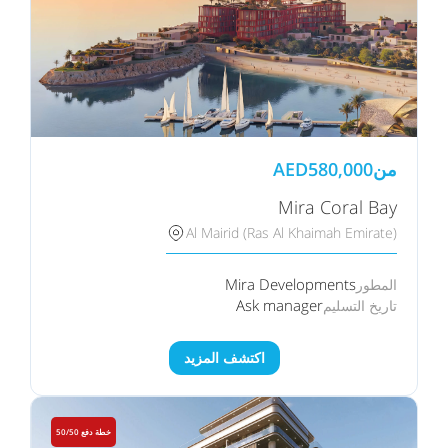
من
580,000
AED
Mira Coral Bay
Al Mairid (Ras Al Khaimah Emirate)
Mira Developments
المطور
Ask manager
تاريخ التسليم
اكتشف المزيد
خطة دفع 50/50