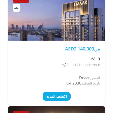
شقق
من
2,140,000
AED
Valia
Dubai Creek Harbour
Emaar
المطور
Q4 2030
تاريخ التسليم
اكتشف المزيد