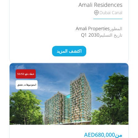
Amali Residences
Dubai Canal
Amali Properties
المطور
Q1 2030
تاريخ التسليم
اكتشف المزيد
خطة دفع 50/50
استوديوهات, شقق
من
680,000
AED