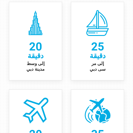
20
25
دقيقة
دقيقة
إ
لى
مر
إلى وسط
سى دبي
مدينة دبي