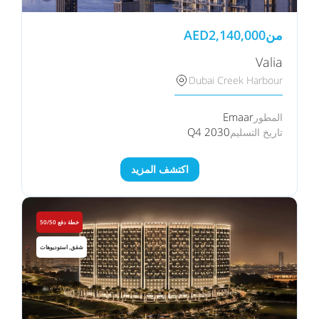
من
2,140,000
AED
Valia
Dubai Creek Harbour
Emaar
المطور
Q4 2030
تاريخ التسليم
اكتشف المزيد
خطة دفع 50/50
شقق, استوديوهات