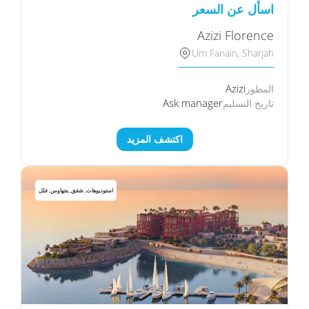
اسأل عن السعر
Azizi Florence
Um Fanain, Sharjah
Azizi
المطور
Ask manager
تاريخ التسليم
اكتشف المزيد
استوديوهات, شقق, بنتهاوس, فلل