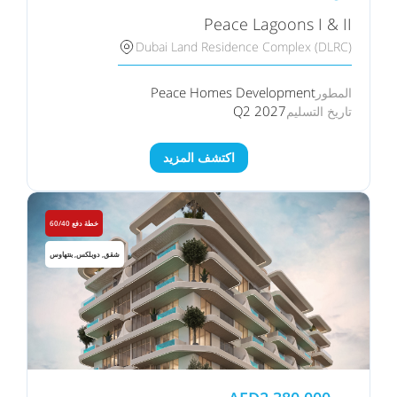
Peace Lagoons I & II
Dubai Land Residence Complex (DLRC)
Peace Homes Development
المطور
Q2 2027
تاريخ التسليم
اكتشف المزيد
خطة دفع 60/40
شقق, دوبلكس, بنتهاوس