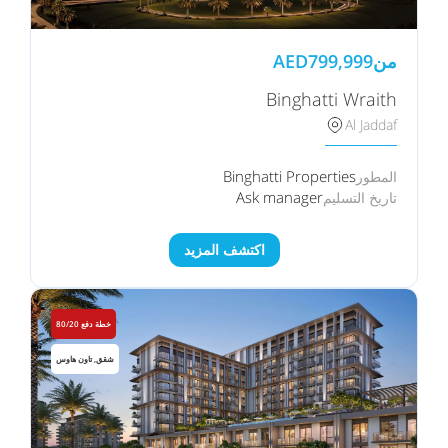
من
799,999
AED
Binghatti Wraith
Al Jaddaf
Binghatti Properties
المطور
Ask manager
تاريخ التسليم
اكتشف المزيد
خطة دفع 80/20
شقق, تاون هاوس