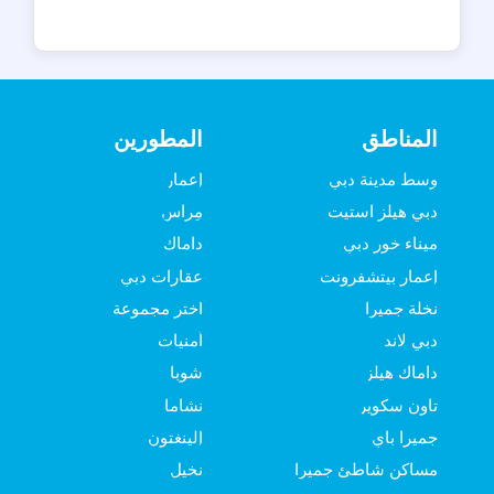
المناطق
المطورين
وسط مدينة دبي
إعمار
دبي هيلز استيت
مِراس
ميناء خور دبي
داماك
إعمار بيتشفرونت
عقارات دبي
نخلة جميرا
اختر مجموعة
دبي لاند
أمنيات
داماك هيلز
شوبا
تاون سكوير
نشاما
جميرا باي
إلينغتون
مساكن شاطئ جميرا
نخيل