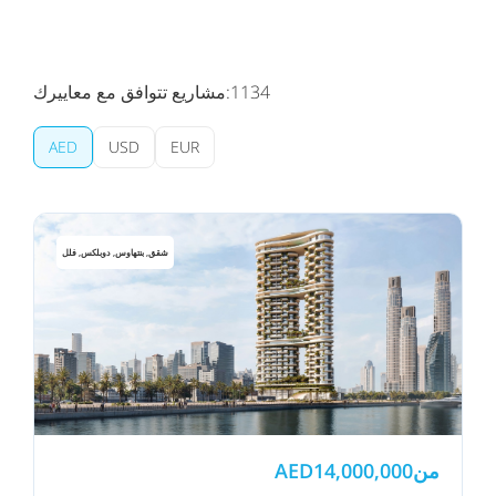
1134
مشاريع تتوافق مع معاييرك:
AED
USD
EUR
شقق, بنتهاوس, دوبلكس, فلل
من
14,000,000
AED