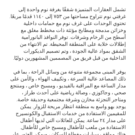
تشمل العقارات المتميزة شققًا بغرفة نوم واحدة إلى
غرفتي نوم تتراوح مساحتها من ۷٥۳ إلى ۱۱٤۰ قدمًا مربعًا.
تحتوي الوحدات على غرف نوم مع حمامات داخلية
وخزائن مدمجة ومطابخ مؤثثة ذات مخطط مغلق مع
أسطح من الرخام وشرفات. توفر النوافذ البانورامية
إطلالات خلابة على المنطقة المحيطة. تم الانتهاء من
الشقق بمواد عالية الجودة ، وتم تصميم الديكورات
الداخلية من قبل فريق من المصممين المشهورين دوليًا.
يوفر المبنى مجموعة متنوعة من وسائل الراحة ، بما في
ذلك المصاعد عالية السرعة ، وتكييف الهواء ، والأمن على
مدار الساعة مع المراقبة بالفيديو ، ومسبح خاص ، ومنتجع
صحي ، وجاكوزي ، وصالة رياضية على أحدث طراز ،
ومتاجر التجزئة مخازن وشرفة مجتمعية وحديقة خاصة.
يوجد بهو واسع به منطقة انتظار مريحة للزوار. يمكن
للمقيمين الاستفادة من خدمات الاستقبال والكونسيرج
على مدار ۲٤ ساعة. يمكن للعائلات التي لديها أطفال
الاستفادة من ملعب للأطفال ومسبح خاص للأطفال.
هناك مواقف سيارات مغطاة للسكان ، ويمكن العثور على