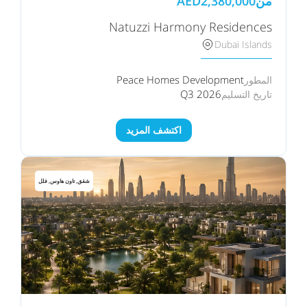
من
2,380,000
AED
Natuzzi Harmony Residences
Dubai Islands
Peace Homes Development
المطور
Q3 2026
تاريخ التسليم
اكتشف المزيد
شقق, تاون هاوس, فلل