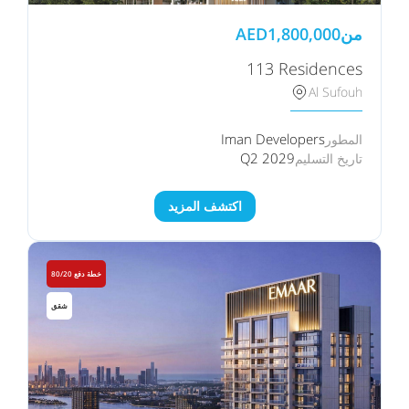
من
1,800,000
AED
113 Residences
Al Sufouh
Iman Developers
المطور
Q2 2029
تاريخ التسليم
اكتشف المزيد
خطة دفع 80/20
شقق