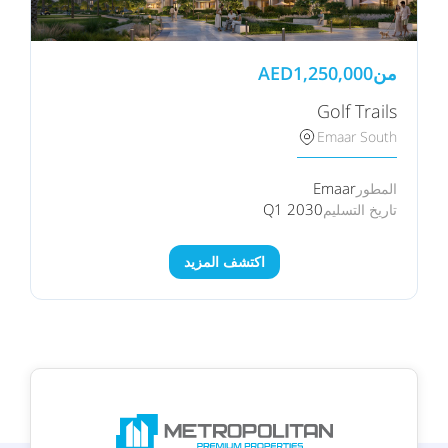
من
1,250,000
AED
Golf Trails
Emaar South
Emaar
المطور
Q1 2030
تاريخ التسليم
اكتشف المزيد