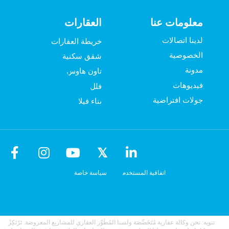
معلومات عنا
العقارات
لدينا اتصالات
خريطة العقارات
الخصوصية
شقق سكنية
مدونة
تاون هاوس
فيديوهات
فلل
جولات افتراضية
بناء فيلا
اتفاقية المستخدم
سياسة خاصة
تنويه: نحن وكالة عقارية مُتَخَصِّصَة ولسنا المُطَوِّر العقاري للمشاريع المعروضة. تَرْتَكِزْ