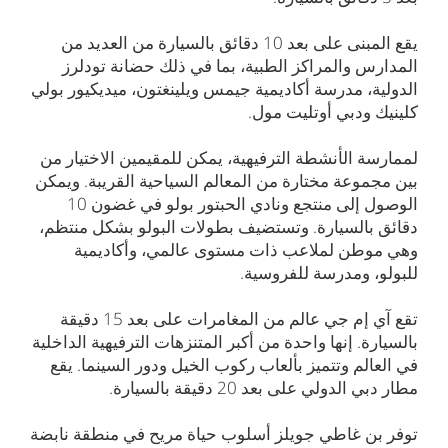
يقع المبنى على بعد 10 دقائق بالسيارة من العديد من
المدارس والمراكز الطبية، بما في ذلك حضانة تودلرز
الدولية، مدرسة أكاديمية جيمس ويلينغتون، ميديكيور بولي
كلينيك ودبي أوتليت مول.
لممارسة الأنشطة الترفيهية، يمكن للمقيمين الاختيار من
بين مجموعة مختارة من المعالم السياحية القريبة. ويمكن
الوصول إلى منتجع ونادي الحبتور بولو في غضون 10
دقائق بالسيارة. وتستضيف بطولات البولو بشكل منتظم،
وهي موطن لملاعب ذات مستوى عالمي، وأكاديمية
للبولو، ومدرسة للفروسية.
تقع آي إم جي عالم من المغامرات على بعد 15 دقيقة
بالسيارة. إنها واحدة من أكبر المتنزهات الترفيهية الداخلية
في العالم وتتميز بألعاب ركوب الخيل ودور السينما. يقع
مطار دبي الدولي على بعد 20 دقيقة بالسيارة.
توفر بن غاطي جويلز أسلوب حياة مريح في منطقة نابضة