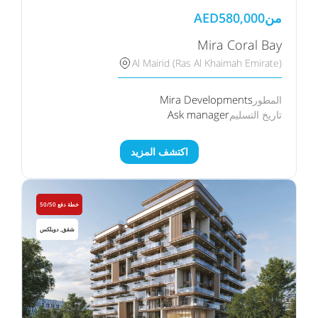
من
580,000
AED
Mira Coral Bay
Al Mairid (Ras Al Khaimah Emirate)
Mira Developments
المطور
Ask manager
تاريخ التسليم
اكتشف المزيد
خطة دفع 50/50
شقق, دوبلكس