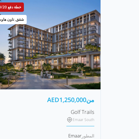
خطة دفع 80/20
شقق, تاون هاو
من
1,250,000
AED
Golf Trails
Emaar South
Emaar
المطور