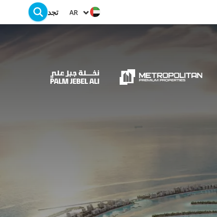
تجد
AR