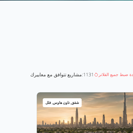
1131
مشاريع تتوافق مع معاييرك:
دة ضبط جميع الفلاتر
شقق, تاون هاوس, فلل