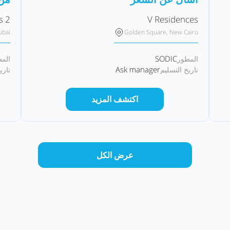
s 2
V Residences
ubai
Golden Square, New Cairo
SODIC
المطور
الم
Ask manager
تاريخ التسليم
تاري
اكتشف المزيد
عرض الكل