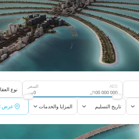
AED
السعر
نوع العقا
100 000 000
ل
0
من
تاريخ التسليم
المزايا والخدمات
عرض ا