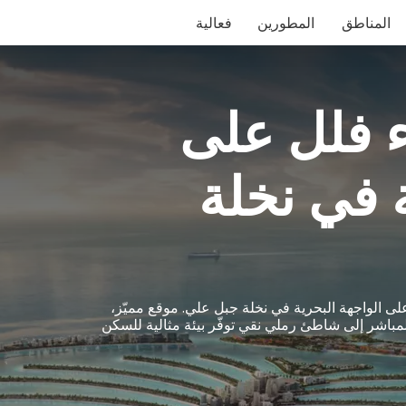
المناطق
المطورين
فعالية
ء فلل على
ة في نخلة
 الواجهة البحرية في نخلة جبل علي. موقع مميّز،
المباشر إلى شاطئ رملي نقي توفّر بيئة مثالية للسكن