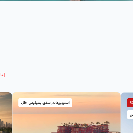
إعا
استوديوهات, شقق, بنتهاوس, فلل
س