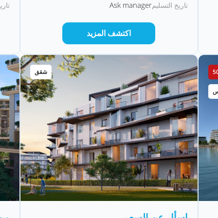
Ask manager
تاريخ التسليم
تاري
اكتشف المزيد
شقق
س
اسأل عن السعر
من