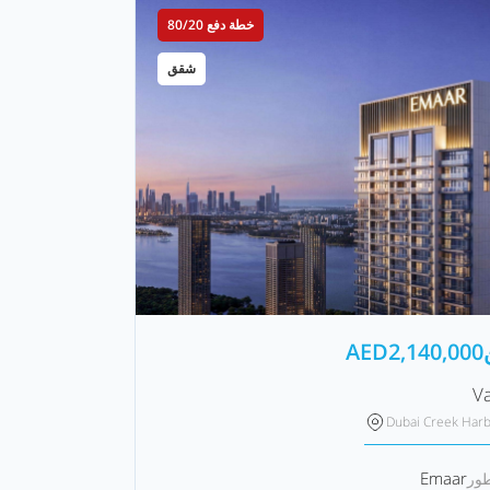
خطة دفع 80/20
شقق
AED
2,140,000
Va
Dubai Creek Har
Emaar
طور