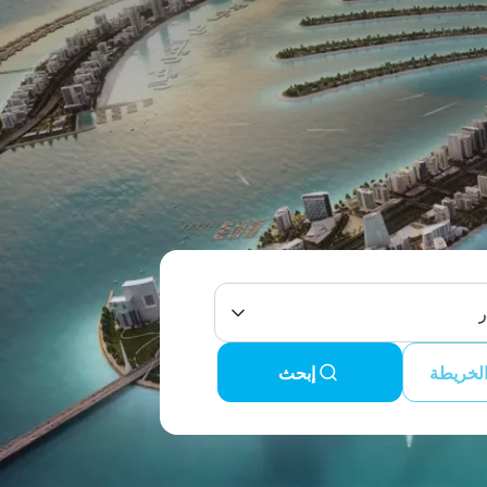
ر
لخريطة
إبحث