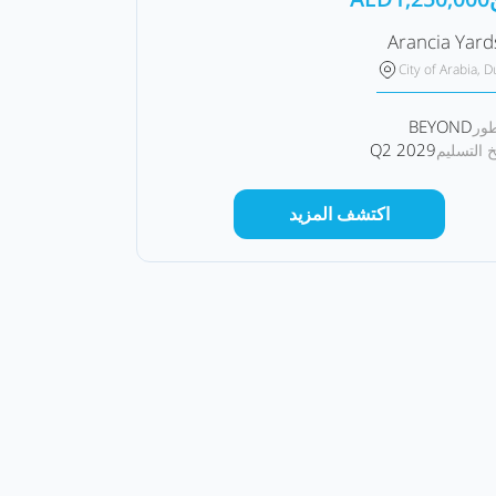
Arancia Yard
City of Arabia, D
BEYOND
طور
Q2 2029
خ التسليم
اكتشف المزيد