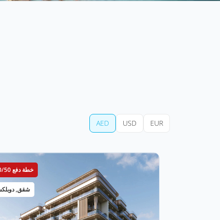
AED
USD
EUR
خطة دفع 50/50
شقق, دوبلك