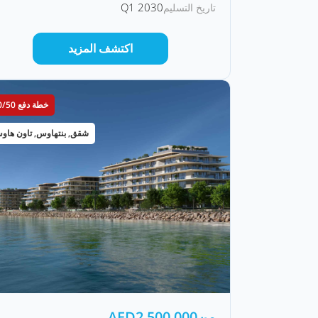
Q1 2030
تاريخ التسليم
اكتشف المزيد
خطة دفع 50/50
شقق, بنتهاوس, تاون هاو
من
2,500,000
AED