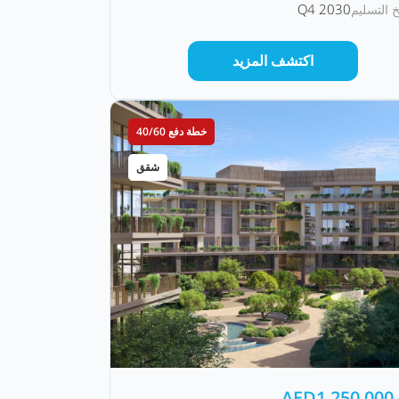
Q4 2030
خ التسليم
اكتشف المزيد
خطة دفع 40/60
شقق
AED
1,250,000