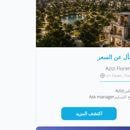
أل عن السعر
Azizi Flore
Um Fanain, Sha
Azizi
طور
Ask manager
خ التسليم
اكتشف المزيد