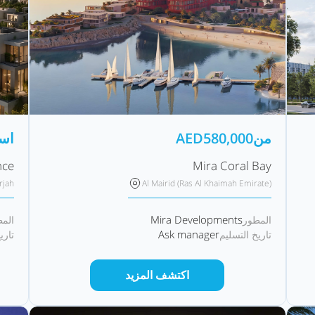
من
580,000
AED
اس
nce
Mira Coral Bay
rjah
Al Mairid (Ras Al Khaimah Emirate)
Mira Developments
المطور
الم
Ask manager
تاريخ التسليم
تاري
اكتشف المزيد