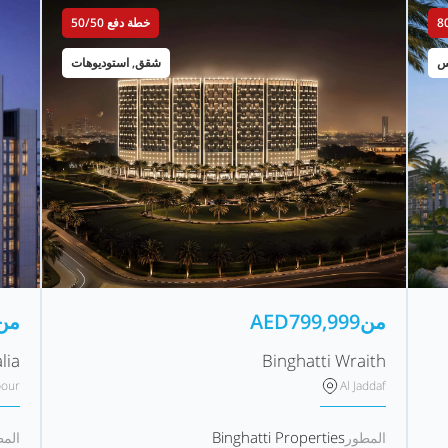
خطة دفع 50/50
س
شقق, استوديوهات
من
799,999
AED
من
lia
Binghatti Wraith
bour
Al Jaddaf
Binghatti Properties
المطور
الم