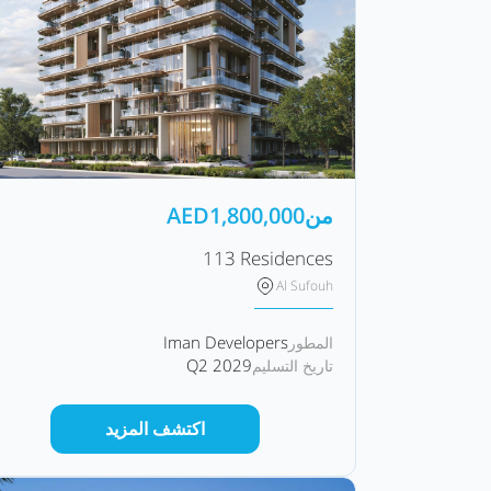
من
1,800,000
AED
113 Residences
Al Sufouh
Iman Developers
المطور
Q2 2029
تاريخ التسليم
اكتشف المزيد