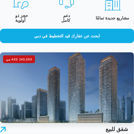
دعم
حجز ذو
مشاريع جديدة تمامًا
كامل
أولوية
ابحث عن عقارك قيد التخطيط في دبي
AED 240,000 من
شقق للبيع