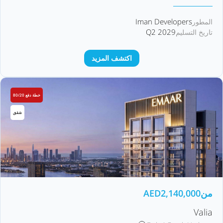
Iman Developers
المطور
Q2 2029
تاريخ التسليم
اكتشف المزيد
خطة دفع 80/20
شقق
من
2,140,000
AED
Valia