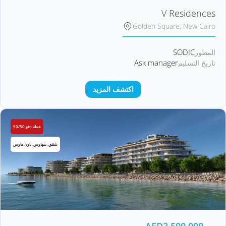
V Residences
Golden Square, New Cairo
SODIC
المطور
Ask manager
تاريخ التسليم
اكتشف المزيد
خطة دفع 50/50
شقق, بنتهاوس, تاون هاوس