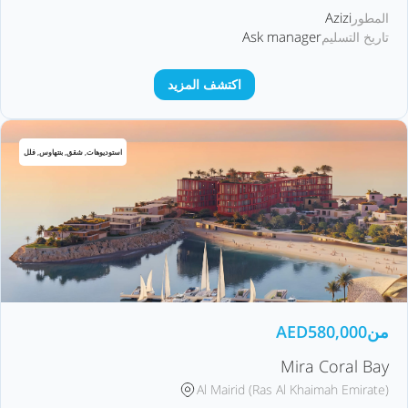
Azizi
المطور
Ask manager
تاريخ التسليم
اكتشف المزيد
استوديوهات, شقق, بنتهاوس, فلل
من
580,000
AED
Mira Coral Bay
Al Mairid (Ras Al Khaimah Emirate)