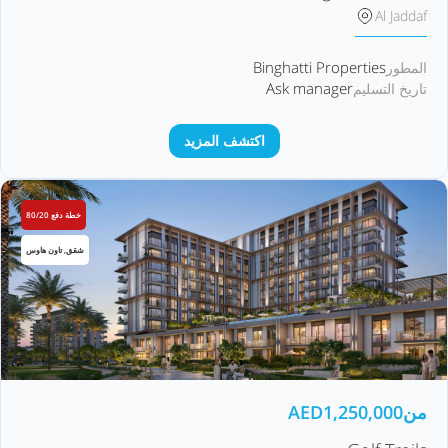
Al Jaddaf
Binghatti Properties
المطور
Ask manager
تاريخ التسليم
اكتشف المزيد
خطة دفع 80/20
شقق, تاون هاوس
من
1,250,000
AED