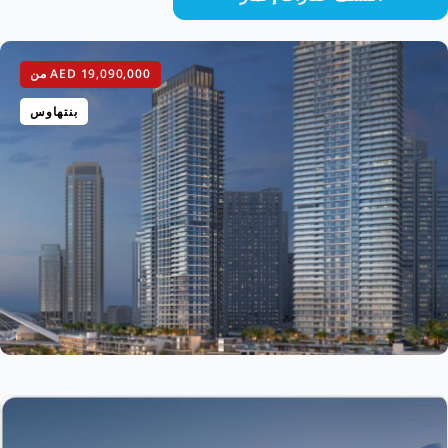
AED 19,090,000
من
بنتهاوس