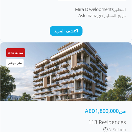
Mira Developments
المطور
Ask manager
تاريخ التسليم
اكتشف المزيد
خطة دفع 50/50
شقق, دوبلكس
من
1,800,000
AED
113 Residences
Al Sufouh