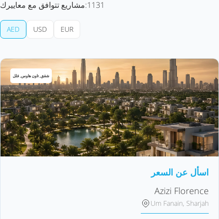
1131
مشاريع تتوافق مع معاييرك:
AED
USD
EUR
شقق, تاون هاوس, فلل
اسأل عن السعر
Azizi Florence
Um Fanain, Sharjah