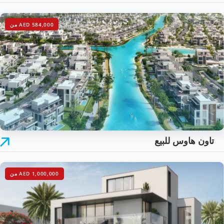
AED 584,000 من
تاون هاوس للبيع
AED 1,000,000 من