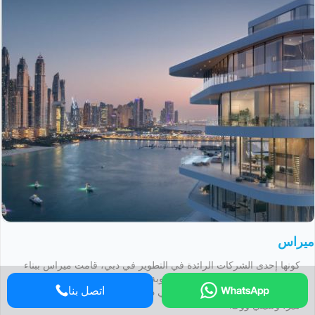
ميراس
كونها إحدى الشركات الرائدة في التطوير في دبي، قامت ميراس ببناء
العديد من المشاريع البارزة والمطلوبة بشدة بما في ذلك منازل
اتصل بنا
بلوواترز، ومنتجع ومنازل بلغاري في دبي، ومرفأ دي لا مير، وسور لا
مير، وسيتي ووك.