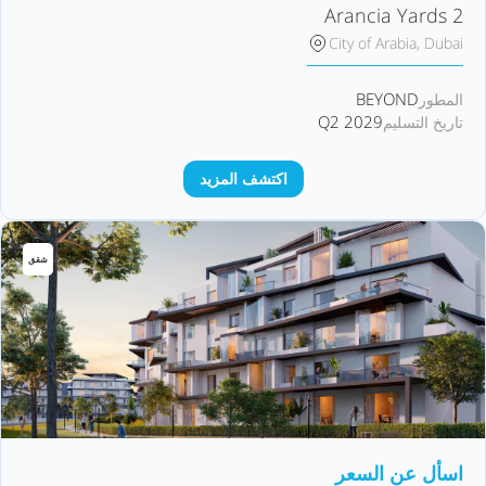
Arancia Yards 2
City of Arabia, Dubai
BEYOND
المطور
Q2 2029
تاريخ التسليم
اكتشف المزيد
شقق
اسأل عن السعر