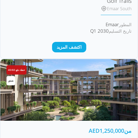
Golf Trails
Emaar South
Emaar
المطور
Q1 2030
تاريخ التسليم
اكتشف المزيد
خطة دفع 40/60
شقق
من
1,250,000
AED