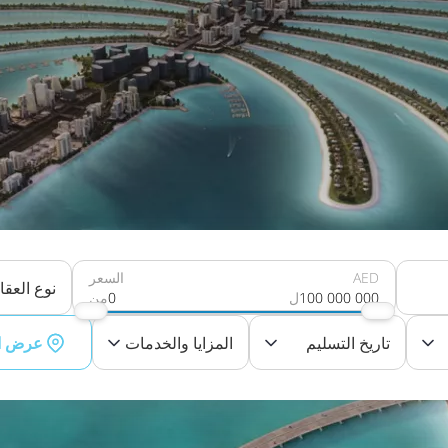
AED
السعر
نوع العقا
100 000 000
ل
0
من
تاريخ التسليم
المزايا والخدمات
عرض ا