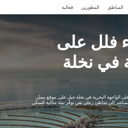
المناطق
المطورين
فعالية
ء فلل على
ة في نخلة
 الواجهة البحرية في نخلة جبل علي. موقع مميّز،
المباشر إلى شاطئ رملي نقي توفّر بيئة مثالية للسكن