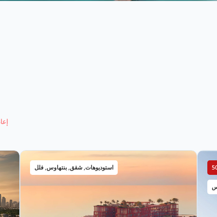
إعا
استوديوهات, شقق, بنتهاوس, فلل
س