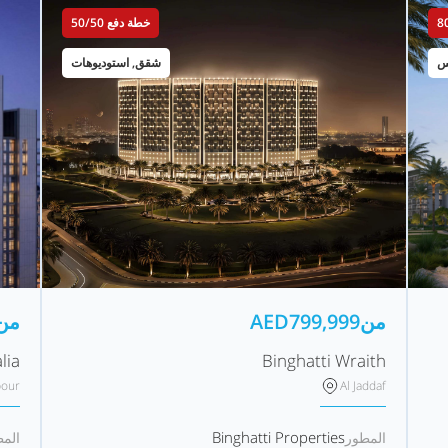
خطة دفع 50/50
س
شقق, استوديوهات
من
799,999
AED
من
lia
Binghatti Wraith
bour
Al Jaddaf
Binghatti Properties
المطور
الم