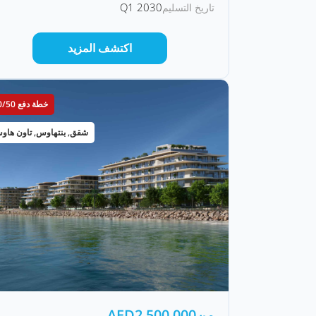
Q1 2030
تاريخ التسليم
اكتشف المزيد
خطة دفع 50/50
شقق, بنتهاوس, تاون هاو
من
2,500,000
AED