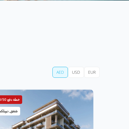
AED
USD
EUR
خطة دفع 50/50
شقق, دوبلك