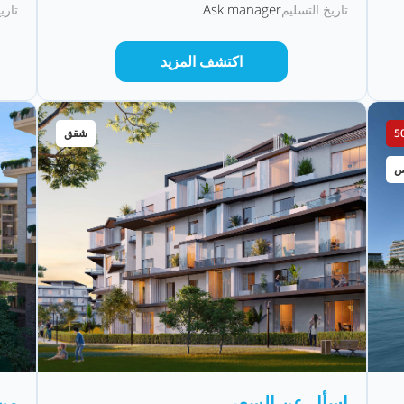
Ask manager
تاريخ التسليم
تاري
اكتشف المزيد
شقق
س
اسأل عن السعر
من