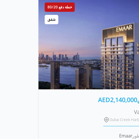
خطة دفع 80/20
شقق
AED
2,140,000
Va
Dubai Creek Har
Emaar
طور