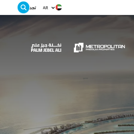
تجد
AR