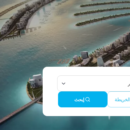
ر
لخريطة
إبحث