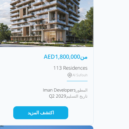
من
1,800,000
AED
113 Residences
Al Sufouh
Iman Developers
المطور
Q2 2029
تاريخ التسليم
اكتشف المزيد