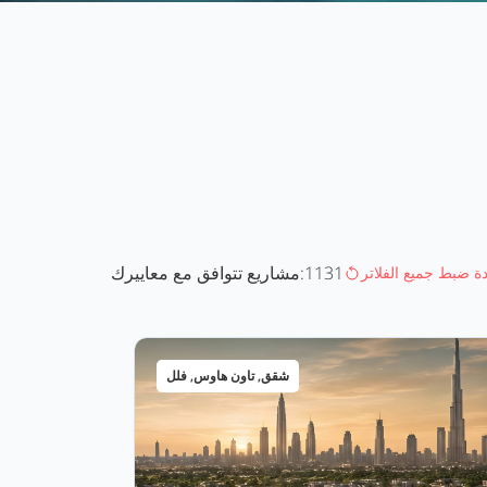
1131
مشاريع تتوافق مع معاييرك:
دة ضبط جميع الفلاتر
شقق, تاون هاوس, فلل