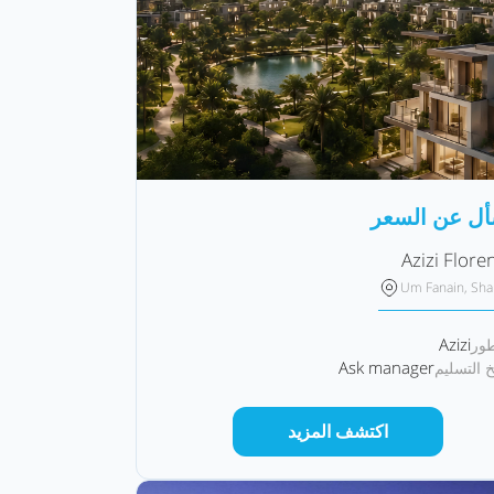
أل عن السعر
Azizi Flore
Um Fanain, Sha
Azizi
طور
Ask manager
خ التسليم
اكتشف المزيد