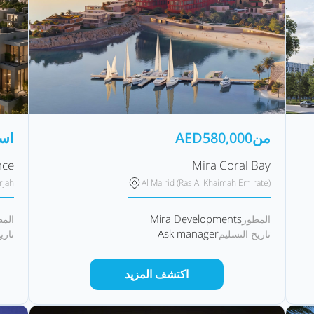
من
580,000
AED
اس
nce
Mira Coral Bay
rjah
Al Mairid (Ras Al Khaimah Emirate)
Mira Developments
المطور
الم
Ask manager
تاريخ التسليم
تاري
اكتشف المزيد