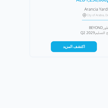
Arancia Yard
City of Arabia, D
BEYOND
طور
Q2 2029
خ التسليم
اكتشف المزيد