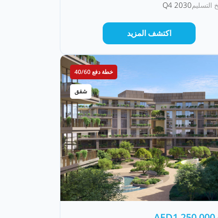
Q4 2030
خ التسليم
اكتشف المزيد
خطة دفع 40/60
شقق
AED
1,250,000