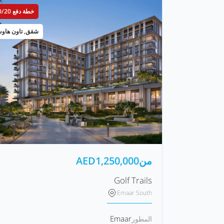
خطة دفع 80/20
شقق, تاون هاو
من
1,250,000
AED
Golf Trails
Emaar South
Emaar
المطور