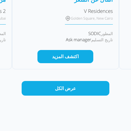
s 2
V Residences
ubai
Golden Square, New Cairo
SODIC
المطور
الم
Ask manager
تاريخ التسليم
تاري
اكتشف المزيد
عرض الكل