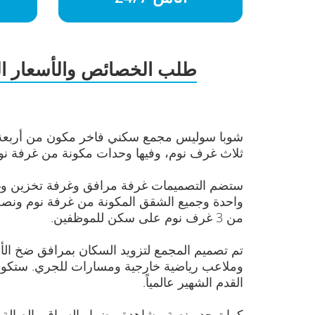
طلب الخصائص والأسعار ال
شوبا سوليس مجمع سكني فاخر مكون من أربعة أب
ثلاث غرف نوم، وفيها وحدات مكونة من غرفة نوم ونصف. تتراو
ستضم التصميمات غرفة مرافق وغرفة تخزين وغر
واحدة وجميع الشقق المكونة من غرفة نوم ونصف 
من 3 غرف نوم على سكن للموظفين.
تم تصميم المجمع لتزويد السكان بمرافق ضخ الأد
وملاعب رياضية خارجية ومسارات للجري. ستكون
القدم الشهير عالمياً.
كما توجد منصة مشاهدة مضمار السباق والصالة،