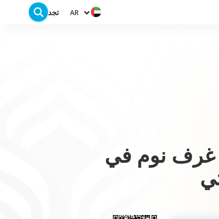
تجد
AR
قق 1-3 غرف نوم في
ي