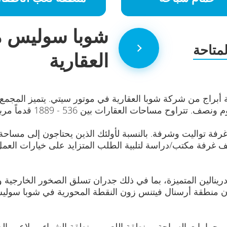
شوبا سوليس م
متاحة
العقارية
راج من شركة شوبا العقارية في موتور سيتي. يتميز المجمع
ح مساحات العقارات بين 536 - 1889 قدماً مربعاً.
فة تواليت وشرفة. بالنسبة لأولئك الذين يحتاجون إلى مسا
غرفة مكتب/دراسة لتلبية الطلب المتزايد على خيارات العمل
رينالين المتميزة، بما في ذلك جدران تسلق الصخور الخارجية
 منطقة أرسنال فيتنس زون النقطة المحورية في شوبا سوليس
 وحمامات السباحة ومنطقة اللعب ومنطقة الشواء وملاعب الجل