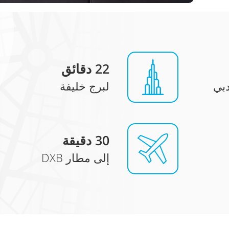
22
دقائق
بي
لبرج خليفة
30
دقيقة
إلى مطار DXB