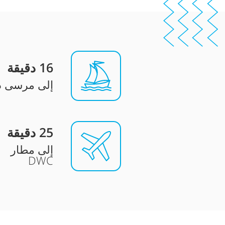
16
دقيقة
إلى مرسى د
25
دقيقة
إلى مطار
DWC