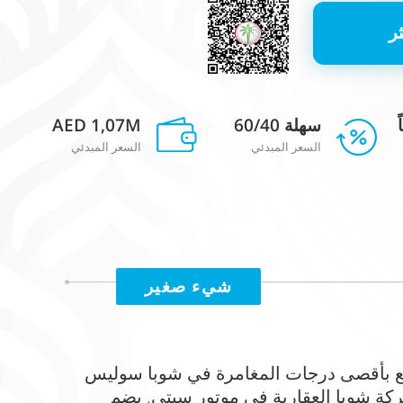
ر
سهلة 60/40
AED 1,07M
السعر المبدئي
السعر المبدئي
شيء صغير
ع بأقصى درجات المغامرة في شوبا سوليس
ة شوبا العقارية في موتور سيتي. يضم