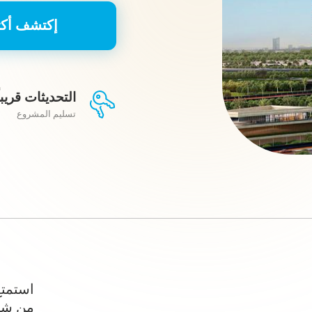
إكتشف أكث
التحديثات قريباً
تسليم المشروع
استمت
من شرك