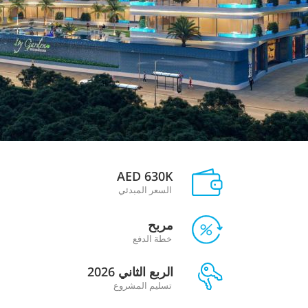
AED 630K
السعر المبدئي
مربح
خطة الدفع
الربع الثاني 2026
تسليم المشروع