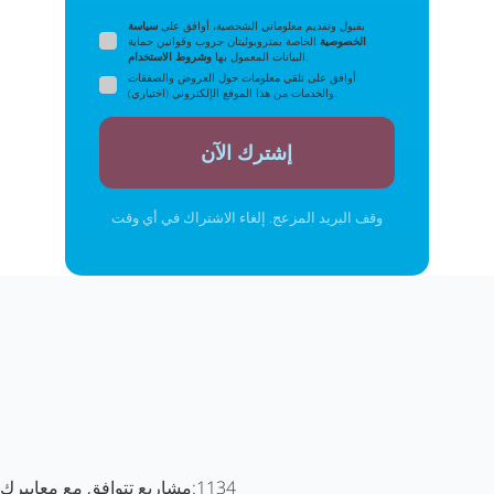
بقبول وتقديم معلوماتي الشخصية، أوافق على
سياسة
الخصوصية
الخاصة بمتروبوليتان جروب وقوانين حماية
.
البيانات المعمول بها
وشروط الاستخدام
أوافق على تلقي معلومات حول العروض والصفقات
والخدمات من هذا الموقع الإلكتروني (اختياري).
إشترك الآن
وقف البريد المزعج. إلغاء الاشتراك في أي وقت
1134
مشاريع تتوافق مع معاييرك: