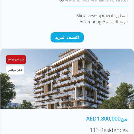
Mira Developments
المطور
Ask manager
تاريخ التسليم
اكتشف المزيد
خطة دفع 50/50
شقق, دوبلكس
من
1,800,000
AED
113 Residences