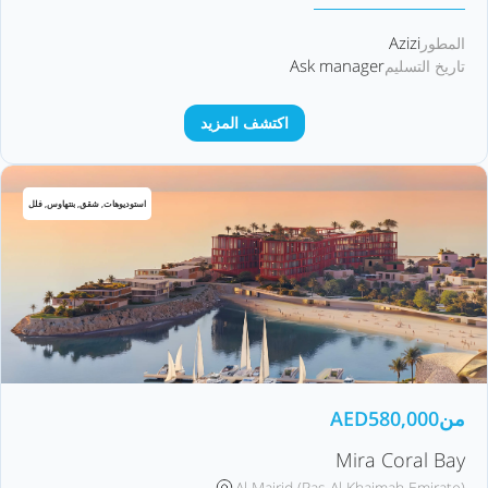
Azizi
المطور
Ask manager
تاريخ التسليم
اكتشف المزيد
استوديوهات, شقق, بنتهاوس, فلل
من
580,000
AED
Mira Coral Bay
Al Mairid (Ras Al Khaimah Emirate)