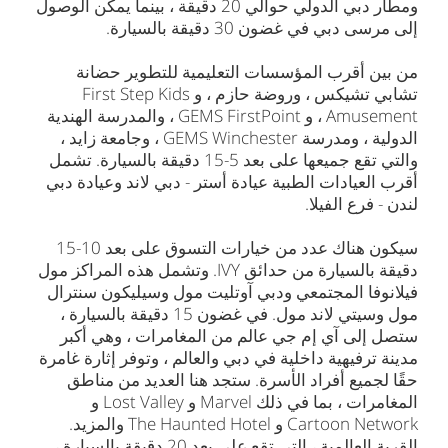
ومطار دبي الدولي حوالي 20 دقيقة ، بينما يمكن الوصول
إلى مرسى دبي في غضون 30 دقيقة بالسيارة.
من بين أقرب المؤسسات التعليمية للتطوير حضانة
تشابي تشيكس ، وروضة حازم ، و First Step Kids
Amusement ، و GEMS FirstPoint ، والمدرسة الهندية
الدولية ، ومدرسة GEMS Winchester ، وجامعة زايد ،
والتي تقع جميعها على بعد 5-15 دقيقة بالسيارة. تشمل
أقرب العيادات الطبية عيادة أستر - دبي لاند وعيادة دبي
لندن - فرع الفيلا.
سيكون هناك عدد من خيارات التسوق على بعد 10-15
دقيقة بالسيارة من حدائق IVY. وتشمل هذه المراكز مول
فيلانوفا المجتمعي ودبي آوتليت مول وسيليكون سنترال
مول وسيتي لاند مول. في غضون 15 دقيقة بالسيارة ،
ستصل إلى آي إم جي عالم من المغامرات ، وهي أكبر
مدينة ترفيهية داخلية في دبي والعالم ، وتوفر إثارة غامرة
حقًا لجميع أفراد الأسرة. ستجد هنا العديد من مناطق
المغامرات ، بما في ذلك Marvel و Lost Valley و
Cartoon Network و The Haunted Hotel والمزيد.
القرية العالمية ، التي تقع على بعد 20 دقيقة بالسيارة ،