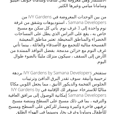
وسامانا ميامي وغيرها الكثير.
من بين الوحدات المعروضة في IVY Gardens من
Samana Developers ، استوديوهات وشقق من غرفة
نوم واحدة إلى 3 غرف نوم. يأتي كل سكن مع مسبح
خاص به ، يقع على التراس الذي يطل على المساحات
الخضراء والمناطق المحيطة. تعتبر مناطق المعيشة
الفسيحة مثالية للتجمع مع الأصدقاء والعائلة ، بينما تأتي
غرف النوم مع خزائن مدمجة. بفضل النوافذ الممتدة من
الأرض إلى السقف ، سيكون منزلك مليئًا بالضوء طوال
اليوم.
ستفتخر IVY Gardens by Samana Developers بردهة
ترحيبية وأنيقة. سوف تقدر البرق الدافئ وترتيبات
الجلوس الفخمة والديكور الأنيق ، مما يجعل اللوبي مكانًا
مثاليًا للاسترخاء. ستوفر لك الإقامة في IVY Gardens by
Samana Developers إمكانية الوصول إلى مرافق العافية
والترفيه ، بما في ذلك مسبح على السطح ومنصة مسبح
ترفيهي فاخرة وكبيرة ومسار للركض على السطح ومسبح
للأطفال وساونا وغرف بخار وسينما في الهواء الطلق