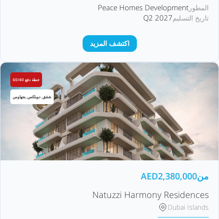
Peace Homes Development
المطور
Q2 2027
تاريخ التسليم
اكتشف المزيد
خطة دفع 60/40
شقق, دوبلكس, بنتهاوس
من
2,380,000
AED
Natuzzi Harmony Residences
Dubai Islands