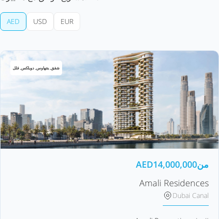
AED
USD
EUR
شقق, بنتهاوس, دوبلكس, فلل
من
14,000,000
AED
Amali Residences
Dubai Canal