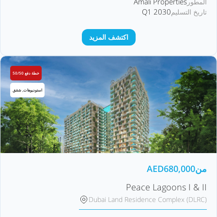
Amali Properties
المطور
Q1 2030
تاريخ التسليم
اكتشف المزيد
خطة دفع 50/50
استوديوهات, شقق
من
680,000
AED
Peace Lagoons I & II
Dubai Land Residence Complex (DLRC)