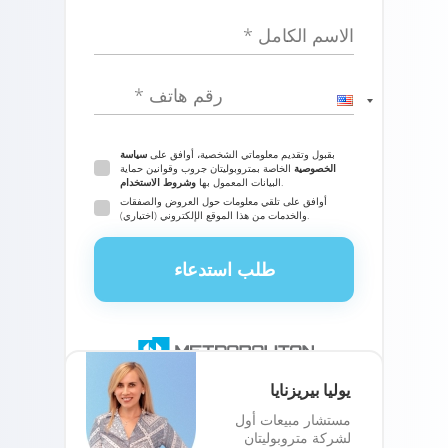
الاسم الكامل *
رقم هاتف *
بقبول وتقديم معلوماتي الشخصية، أوافق على
سياسة
الخصوصية
الخاصة بمتروبوليتان جروب وقوانين حماية
.
البيانات المعمول بها
وشروط الاستخدام
أوافق على تلقي معلومات حول العروض والصفقات
والخدمات من هذا الموقع الإلكتروني (اختياري).
طلب استدعاء
يوليا بيريزنايا
مستشار مبيعات أول
لشركة متروبوليتان