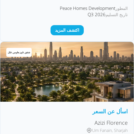
Peace Homes Development
المطور
Q3 2026
تاريخ التسليم
اكتشف المزيد
شقق, تاون هاوس, فلل
اسأل عن السعر
Azizi Florence
Um Fanain, Sharjah