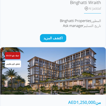
Binghatti Wraith
Al Jaddaf
Binghatti Properties
المطور
Ask manager
تاريخ التسليم
اكتشف المزيد
خطة دفع 80/20
شقق, تاون هاوس
من
1,250,000
AED