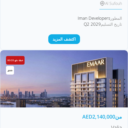
Al Sufouh
Iman Developers
المطور
Q2 2029
تاريخ التسليم
اكتشف المزيد
خطة دفع 80/20
شقق
من
2,140,000
AED
Valia