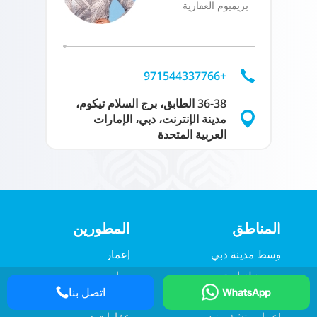
بريميوم العقارية
+971544337766
36-38 الطابق، برج السلام تيكوم،
مدينة الإنترنت، دبي، الإمارات
العربية المتحدة
المناطق
المطورين
وسط مدينة دبي
إعمار
دبي هيلز استيت
مِراس
اتصل بنا
ميناء خور دبي
داماك
إعمار بيتشفرونت
عقارات دبي