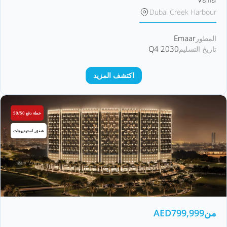
Dubai Creek Harbour
Emaar
المطور
Q4 2030
تاريخ التسليم
اكتشف المزيد
خطة دفع 50/50
شقق, استوديوهات
من
799,999
AED