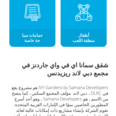
أطفال
حمامات سبا
منطقة اللعب
حة خاصة
شقق سمانا اي في واي جاردنز في
مجمع دبي لاند ريزيدنس
IVY Gardens by Samana Developers هو مشروع يقع
في DLRC ، دبي لاند. مؤلف المجمع السكني ، كما يتضح
من الاسم ، هو Samana Developers ، وهو أحد أسرع
المطورين الخاصين نموًا في الإمارات العربية المتحدة.
تقوم الشركة بإنشاء مشاريع ذات إمكانات عالية لعائد
الاستثمار وهي معروفة بتلال سامانا وسامانا جولف أفينيو