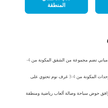
المنطقة
ريوا هي المرحلة التاسعة من مجتمع مدينة جميرا ليفنج المرغوب من مراس في أم سقيم. يتكون المجمع من 3 مباني تضم مجموعة من الشقق المكونة من 4-
تتراوح أحجام العقارات من 725 قدمًا مربعًا إلى 4,390 قدمًا مربعًا، بما في ذلك الشرفات. يرجى ملاحظة أن الوحدات المكونة من 4-3 غرف نوم تحتوي على
افق حوض سباحة وصالة ألعاب رياضية ومنطقة