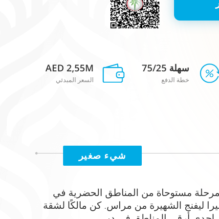
سهلة 75/25
AED 2,55M
خطة الدفع
السعر المبدئي
شيء صغير
مرحلة مستوحاة من المناطق الحضرية في
را ليفنج الشهيرة من مراس. كن مالكًا لشقة