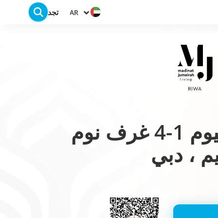
تجد
AR
شقق بريميوم 1-4 غرف نوم
م ، دبي