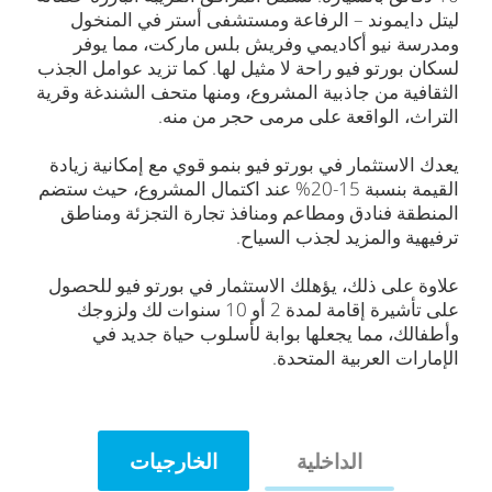
ليتل دايموند – الرفاعة ومستشفى أستر في المنخول
ومدرسة نيو أكاديمي وفريش بلس ماركت، مما يوفر
لسكان بورتو فيو راحة لا مثيل لها. كما تزيد عوامل الجذب
الثقافية من جاذبية المشروع، ومنها متحف الشندغة وقرية
التراث، الواقعة على مرمى حجر من منه.
يعدك الاستثمار في بورتو فيو بنمو قوي مع إمكانية زيادة
القيمة بنسبة 15-20% عند اكتمال المشروع، حيث ستضم
المنطقة فنادق ومطاعم ومنافذ تجارة التجزئة ومناطق
ترفيهية والمزيد لجذب السياح.
علاوة على ذلك، يؤهلك الاستثمار في بورتو فيو للحصول
على تأشيرة إقامة لمدة 2 أو 10 سنوات لك ولزوجك
وأطفالك، مما يجعلها بوابة لأسلوب حياة جديد في
الإمارات العربية المتحدة.
الداخلية
الخارجيات