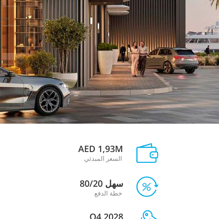
AED 1,93M
السعر المبدئي
سهل 80/20
خطة الدفع
Q4 2028