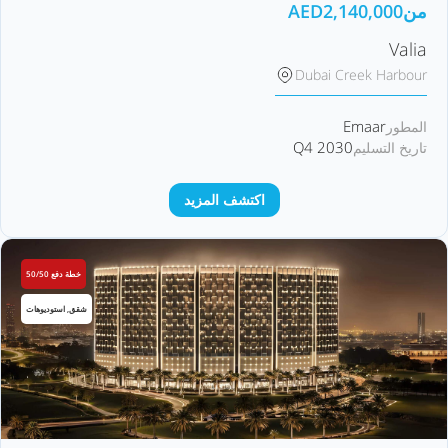
من
2,140,000
AED
Valia
Dubai Creek Harbour
Emaar
المطور
Q4 2030
تاريخ التسليم
اكتشف المزيد
خطة دفع 50/50
شقق, استوديوهات