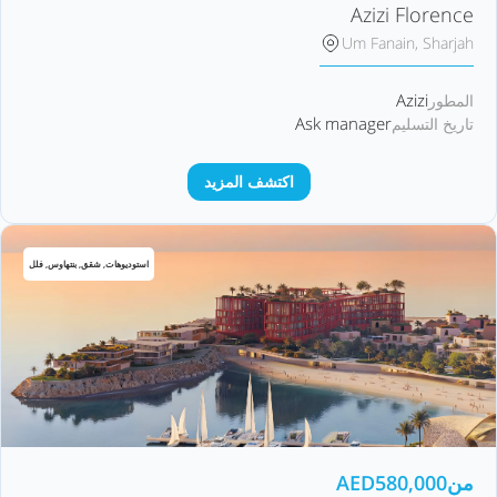
Azizi Florence
Um Fanain, Sharjah
Azizi
المطور
Ask manager
تاريخ التسليم
اكتشف المزيد
استوديوهات, شقق, بنتهاوس, فلل
من
580,000
AED