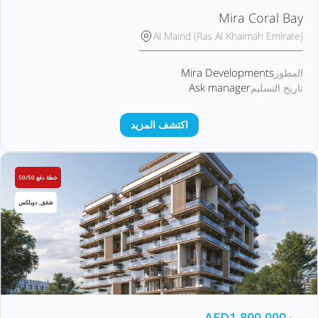
Mira Coral Bay
Al Mairid (Ras Al Khaimah Emirate)
Mira Developments
المطور
Ask manager
تاريخ التسليم
اكتشف المزيد
خطة دفع 50/50
شقق, دوبلكس
من
1,800,000
AED