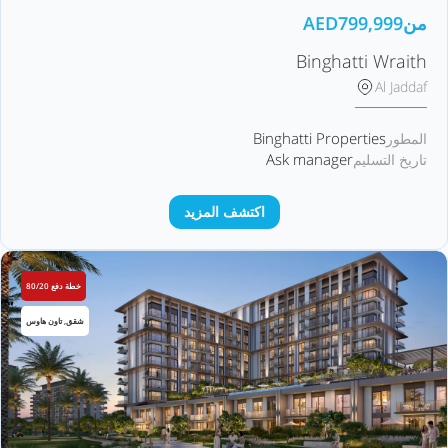
من
799,999
AED
Binghatti Wraith
Al Jaddaf
Binghatti Properties
المطور
Ask manager
تاريخ التسليم
اكتشف المزيد
خطة دفع 80/20
شقق, تاون هاوس