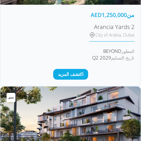
من
1,250,000
AED
Arancia Yards 2
City of Arabia, Dubai
BEYOND
المطور
Q2 2029
تاريخ التسليم
اكتشف المزيد
شقق