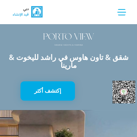
شقق & تاون هاوس في راشد لليخوت &
مارينا
إكتشف أكثر