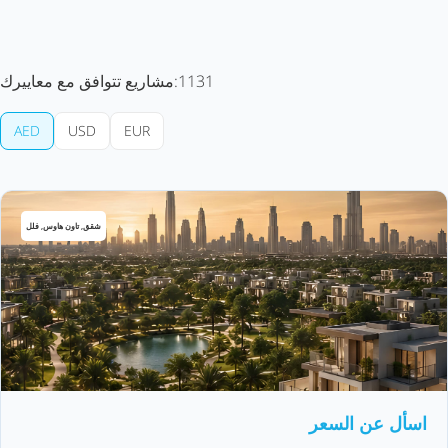
1131
مشاريع تتوافق مع معاييرك:
AED
USD
EUR
شقق, تاون هاوس, فلل
اسأل عن السعر