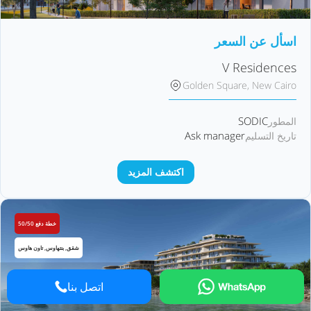
اسأل عن السعر
V Residences
Golden Square, New Cairo
SODIC
المطور
Ask manager
تاريخ التسليم
اكتشف المزيد
خطة دفع 50/50
شقق, بنتهاوس, تاون هاوس
اتصل بنا