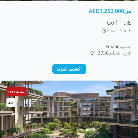
من
1,250,000
AED
Golf Trails
Emaar South
Emaar
المطور
Q1 2030
تاريخ التسليم
اكتشف المزيد
خطة دفع 40/60
شقق