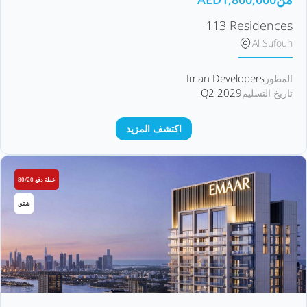
113 Residences
Al Sufouh
Iman Developers
المطور
Q2 2029
تاريخ التسليم
اكتشف المزيد
خطة دفع 80/20
شقق