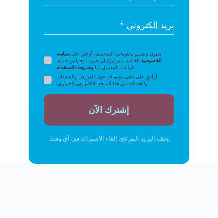
بريد إلكتروني *
بقبول وتقديم معلوماتي الشخصية، أوافق على
سياسة
الخصوصية
الخاصة بمتروبوليتان جروب وقوانين حماية
.
البيانات المعمول بها
وشروط الاستخدام
أوافق على تلقي معلومات حول العروض والصفقات
والخدمات من هذا الموقع الإلكتروني (اختياري).
إشترك الآن
وقف البريد المزعج. إلغاء الاشتراك في أي وقت