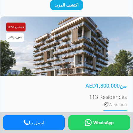
اكتشف المزيد
خطة دفع 50/50
شقق, دوبلكس
من
1,800,000
AED
113 Residences
Al Sufouh
Iman Developers
المطور
اتصل بنا
Q2 2029
تاريخ التسليم