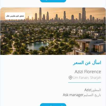
شقق, تاون هاوس, فلل
اسأل عن السعر
Azizi Florence
Um Fanain, Sharjah
Azizi
المطور
Ask manager
تاريخ التسليم