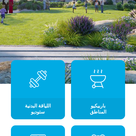
باربيكيو
اللياقة البدنية
المناطق
ستوديو