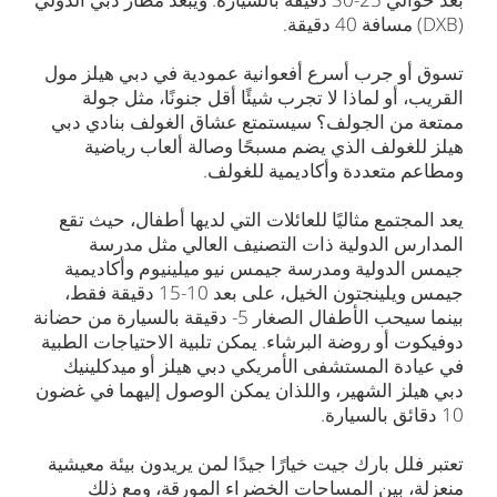
(DXB) مسافة 40 دقيقة.
تسوق أو جرب أسرع أفعوانية عمودية في دبي هيلز مول
القريب، أو لماذا لا تجرب شيئًا أقل جنونًا، مثل جولة
ممتعة من الجولف؟ سيستمتع عشاق الغولف بنادي دبي
هيلز للغولف الذي يضم مسبحًا وصالة ألعاب رياضية
ومطاعم متعددة وأكاديمية للغولف.
يعد المجتمع مثاليًا للعائلات التي لديها أطفال، حيث تقع
المدارس الدولية ذات التصنيف العالي مثل مدرسة
جيمس الدولية ومدرسة جيمس نيو ميلينيوم وأكاديمية
جيمس ويلينجتون الخيل، على بعد 10-15 دقيقة فقط،
بينما سيحب الأطفال الصغار 5- دقيقة بالسيارة من حضانة
دوفيكوت أو روضة البرشاء. يمكن تلبية الاحتياجات الطبية
في عيادة المستشفى الأمريكي دبي هيلز أو ميدكلينيك
دبي هيلز الشهير، واللذان يمكن الوصول إليهما في غضون
10 دقائق بالسيارة.
تعتبر فلل بارك جيت خيارًا جيدًا لمن يريدون بيئة معيشية
منعزلة، بين المساحات الخضراء المورقة، ومع ذلك