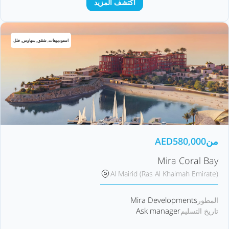
اكتشف المزيد
استوديوهات, شقق, بنتهاوس, فلل
من
580,000
AED
Mira Coral Bay
Al Mairid (Ras Al Khaimah Emirate)
Mira Developments
المطور
Ask manager
تاريخ التسليم