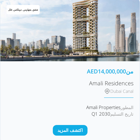
شقق, بنتهاوس, دوبلكس, فلل
من
14,000,000
AED
Amali Residences
Dubai Canal
Amali Properties
المطور
Q1 2030
تاريخ التسليم
اكتشف المزيد