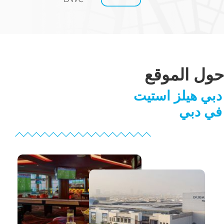
حول الموقع
دبي هيلز استيت
في دبي