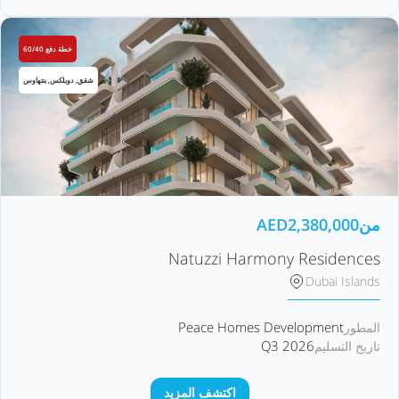
خطة دفع 60/40
شقق, دوبلكس, بنتهاوس
من
2,380,000
AED
Natuzzi Harmony Residences
Dubai Islands
Peace Homes Development
المطور
Q3 2026
تاريخ التسليم
اكتشف المزيد