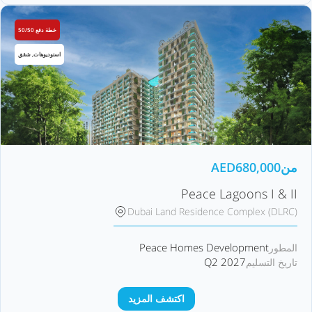
خطة دفع 50/50
استوديوهات, شقق
من
680,000
AED
Peace Lagoons I & II
Dubai Land Residence Complex (DLRC)
Peace Homes Development
المطور
Q2 2027
تاريخ التسليم
اكتشف المزيد