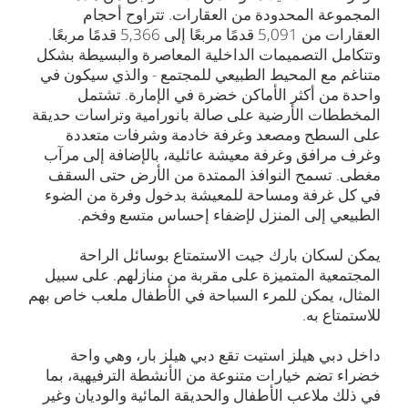
المجموعة المحدودة من العقارات. تتراوح أحجام
العقارات من 5,091 قدمًا مربعًا إلى 5,366 قدمًا مربعًا.
وتتكامل التصميمات الداخلية المعاصرة والبسيطة بشكل
متناغم مع المحيط الطبيعي للمجتمع - والذي سيكون في
واحدة من أكثر الأماكن خضرة في الإمارة. تشتمل
المخططات الأرضية على صالة بانورامية وتراسات حديقة
على السطح ومصعد وغرفة خادمة وشرفات متعددة
وغرف مرافق وغرفة معيشة عائلية، بالإضافة إلى مرآب
مغطى. تسمح النوافذ الممتدة من الأرض حتى السقف
في كل غرفة ومساحة للمعيشة بدخول وفرة من الضوء
الطبيعي إلى المنزل لإضفاء إحساس متسع وفخم.
يمكن لسكان بارك جيت الاستمتاع بوسائل الراحة
المجتمعية المتميزة على مقربة من منازلهم. على سبيل
المثال، يمكن للمرء السباحة في الأطفال ملعب خاص بهم
للاستمتاع به.
داخل دبي هيلز استيت تقع دبي هيلز بار، وهي واحة
خضراء تضم خيارات متنوعة من الأنشطة الترفيهية، بما
في ذلك ملاعب الأطفال والحديقة المائية والوديان وغير