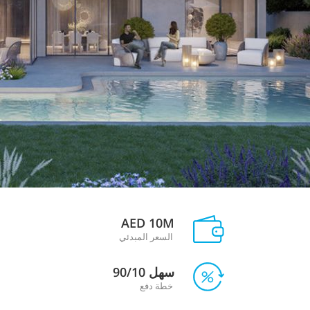
AED 10M
السعر المبدئي
سهل 90/10
خطة دفع