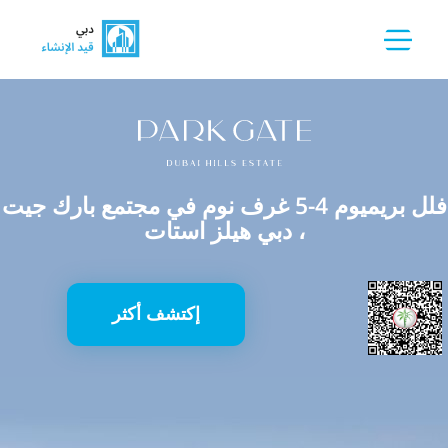
فلل بريميوم 4-5 غرف نوم في مجتمع بارك جيت
، دبي هيلز استات
إكتشف أكثر