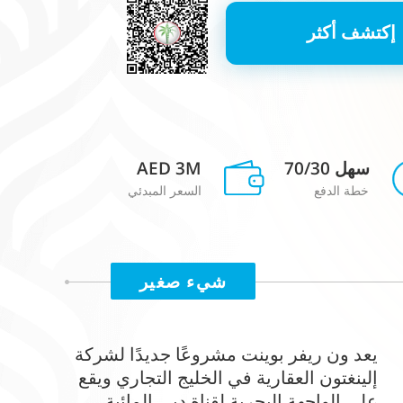
إكتشف أكثر
سهل 70/30
AED 3M
خطة الدفع
السعر المبدئي
شيء صغير
يعد ون ريفر بوينت مشروعًا جديدًا لشركة
إلينغتون العقارية في الخليج التجاري ويقع
على الواجهة البحرية لقناة دبي المائية.