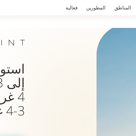
المناطق
المطورين
فعالية
4 غر
3-4 غرف نوم