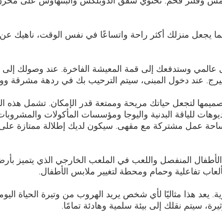
 مما يجعل منزلك أكثر راحة واتساعًا في نفس الوقت، ناهيك عن ال
عالمي وستدفعك إلى قمة المعيشة الفاخرة. عند وصولك إلى ا
رج. عند دخول المبنى، سيتم الترحيب بك في ردهة مشرقة ووا
تصميمها لتجعل حياتك مريحة وممتعة قدر الإمكان. تشمل هذه ا
وهات للياقة البدنية واليوجا ومؤسسات المأكولات والمشروب
مساحة عمل مشتركة مع مقهى. سيكون لديك إطلالة ممتازة على ح
أطفال المنفصل واللعب في الملعب الخارجي الذي يتميز بأرض
بألعاب تفاعلية وحمام ومحطة لتغيير ملابس الأطفال.
يعد هذا مثاليًا لأي شخص يريد الهروب من وتيرة الحياة اليومي
، سيتم نقلك إلى بيئة سلمية وهادئة تمامًا.