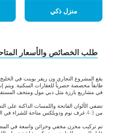
منزل ذكي
طلب الخصائص والأسعار المتاح
في مشاريع بارزة مثل دبي مول ومتحف المستقبل ومط
من 3-4 غرف نوم ودوبلكس متاحة للشراء في المشروع. تتراوح أحجام المساكن من 485 قدم مربع إلى 5,850 قدم مربع.
قابل للسحب للخارج مع تحكم بشاشة تعمل بالل