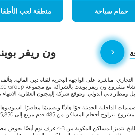
حمام سباحة
منطقة لعب الأطفا
ون ريفر بوين
ة
ار دبي الدولي. وتتوقع شركة إلينجتون العقارية الانتهاء من بن
تم تركيب مخزن مخفي وخزائن واسعة في المطابخ. تتمي
مس وفلتر فحم. تحتوي شقق الدوبلكس والبنتهاوس على مخزن