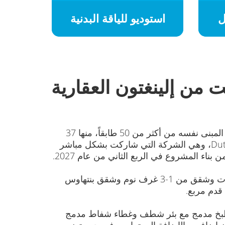
ل
استوديو للياقة البدنية
ت من إلينغتون العقارية
يقع المشروع التجاري ون ريفر بوينت في الخليج التجاري، مباشرة على الواجهة البحرية لقناة دبي المائية. يتألف المبنى نفسه من أكثر من 50 طابقاً، منها 37
طابقاً مخصصة حصرياً للعقارات السكنية. ويتم إنشاء مشروع ون ريفر بوينت بالشراكة مع مجموعة Dutco Group، وهي الشركة التي شاركت بشكل مباشر
اء المشروع في الربع الثاني من عام 2027.
تضفي الألوان الفاتحة واللمسات الداكنة على التصميمات الداخلية الحديثة جوًا هادئًا وتصميمًا معاصرًا. استوديوهات وشقق من 1-3 غرف نوم وشقق بنتهاوس
ز المساكن المكونة من 3-4 غرف نوم أيضًا بحوض مطبخ مدمج مع بئر شطف وغطاء شفاط مدمج
 إضافي، بالإضافة إلى تراس، في حين تضم