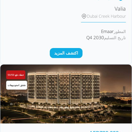
Valia
Dubai Creek Harbour
Emaar
المطور
Q4 2030
تاريخ التسليم
اكتشف المزيد
خطة دفع 50/50
شقق, استوديوهات