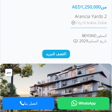
من
1,250,000
AED
Arancia Yards 2
City of Arabia, Dubai
BEYOND
المطور
Q2 2029
تاريخ التسليم
اكتشف المزيد
شقق
اتصل بنا