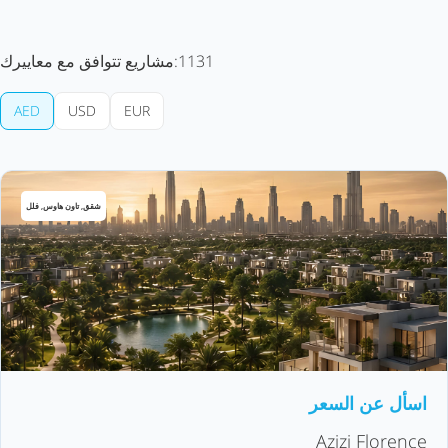
1131
مشاريع تتوافق مع معاييرك:
AED
USD
EUR
شقق, تاون هاوس, فلل
اسأل عن السعر
Azizi Florence