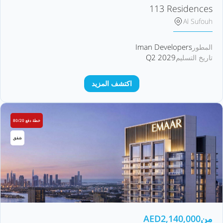
113 Residences
Al Sufouh
Iman Developers
المطور
Q2 2029
تاريخ التسليم
اكتشف المزيد
خطة دفع 80/20
شقق
من
2,140,000
AED