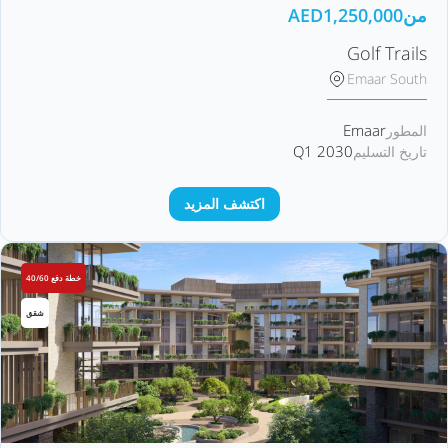
من
1,250,000
AED
Golf Trails
Emaar South
Emaar
المطور
Q1 2030
تاريخ التسليم
اكتشف المزيد
خطة دفع 40/60
شقق