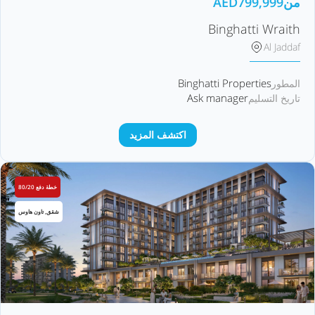
من
799,999
AED
Binghatti Wraith
Al Jaddaf
Binghatti Properties
المطور
Ask manager
تاريخ التسليم
اكتشف المزيد
خطة دفع 80/20
شقق, تاون هاوس