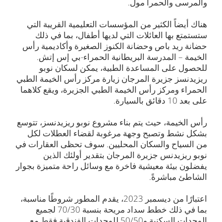
والمرسى والحمرا مول.
هناك أيضاً الكثير من المؤسسات التعليمية القريبة التي
ستستمتع بها العائلات التي لديها أطفال، بما في ذلك
حضانة ريد باص وحضانة الكنوز الصغيرة وأكاديمية رأس
الخيمة – المدرسة البريطانية الحمراء-بي إس إتش.
للحصول على المساعدة الطبية، يمكن لسكان نوبو
ريزيدنسز جزيرة المرجان زيارة مركز رأس الخيمة الطبي
الحمراء ومركز رأس الخيمة الطبي الجزيرة، ويقع كلاهما
على بعد 10 دقائق بالسيارة.
رأس الخيمة، حيث يتم بناء مشروع نوبو ريزيدنسز، تتوسع
بشكل نشط وتصبح وجهة مرغوبة لقضاء العطلات لكل
من السياح والسكان المحليين. سوف تحظى العقارات في
نوبو ريزيدنس جزيرة المرجان بتقدير أولئك الذين
يفضلون بيئة معيشية فاخرة مع وسائل راحة متميزة بجوار
الشاطئ مباشرةً.
اعتبارًا من ديسمبر 2023، يقدم المطور شروطًا مناسبة،
بما في ذلك خطط سداد مريحة بنسبة 70/30 لجميع
الوحدات السكنية و50/50 للوحدات الفندقية فقط مع