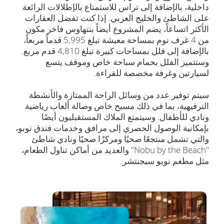
داخلية، بالإضافة إلى تراس للاستمتاع بالإطلالات الرائعة
على الشاطئ والخليج العربي. إذا كنت تفضل العقارات
الأكثر اتساعاً، يضم المشروع أيضاً بنتهاوس فاخر مكون
من 4 غرف نوم بمساحة معيشة تبلغ 5,995 قدماً مربعاً،
بالإضافة إلى فلل بمساحات كبيرة تبلغ 4,810 قدم مربع.
وستتميز الفلل بحمام سباحة خاص وموقف يتسع
لسيارتين وغرفة مخصصة للقراءة.
سيتم توفير عدد من وسائل الراحة الممتازة والأنشطة
الترفيهية، بما في ذلك مسبح خاص وصالة ألعاب رياضية
ونادي للأطفال. وسيتمتع الملاك المستقبليون أيضًا
بإمكانية الوصول الحصري إلى مرافق وخدمات فندق نوبو،
والتي تشمل منتجعًا صحيًا ومركزًا صحيًا ونادي شاطئ
"Nobu by the Beach" والعديد من أماكن تناول الطعام،
مثل مطعم نوبو سيجنتشر.