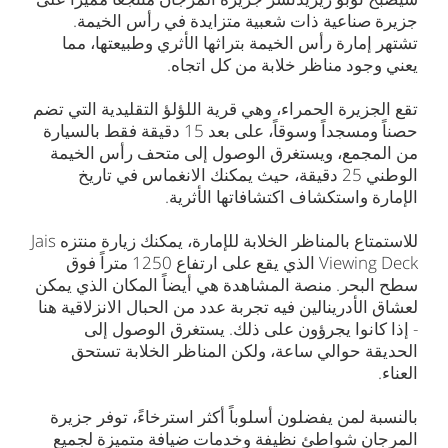
جزيرة صناعية ذات شعبية متزايدة في رأس الخيمة.
تشتهر إمارة رأس الخيمة بتراثها الأثري وطبيعتها، مما
يعني وجود مناظر خلابة من كل اتجاه.
تقع الجزيرة الحمراء، وهي قرية اللؤلؤ التقليدية التي تضم
حصناً ومسجداً وسوقاً، على بعد 15 دقيقة فقط بالسيارة
من المجمع، ويستغرق الوصول إلى متحف رأس الخيمة
الوطني 25 دقيقة، حيث يمكنك الانغماس في تاريخ
الإمارة واستكشاف اكتشافاتها الأثرية.
للاستمتاع بالمناظر الخلابة للإمارة، يمكنك زيارة منتزه Jais
Viewing Deck الذي يقع على ارتفاع 1250 متراً فوق
سطح البحر. منصة المشاهدة هي أيضاً المكان الذي يمكن
لعشاق الأدرينالين فيه تجربة عدد من الحبال الانزلاقية هنا
- إذا كانوا يجرؤون على ذلك. يستغرق الوصول إلى
الحديقة حوالي ساعة، ولكن المناظر الخلابة تستحق
العناء.
بالنسبة لمن يفضلون أسلوباً أكثر استرخاءً، توفر جزيرة
المرجان شواطئ نظيفة وخدمات ضيافة متميزة لجميع