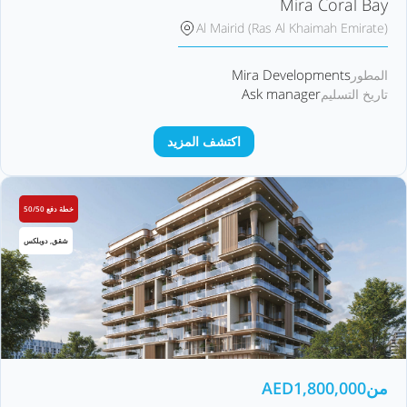
Mira Coral Bay
Al Mairid (Ras Al Khaimah Emirate)
Mira Developments
المطور
Ask manager
تاريخ التسليم
اكتشف المزيد
خطة دفع 50/50
شقق, دوبلكس
من
1,800,000
AED