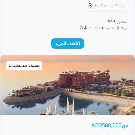
Um Fanain, Sharjah
Azizi
المطور
Ask manager
تاريخ التسليم
اكتشف المزيد
استوديوهات, شقق, بنتهاوس, فلل
من
580,000
AED