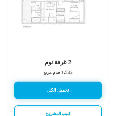
2 غرفة نوم
1،582 قدم مربع
تحميل الكل
كتيب المشروع