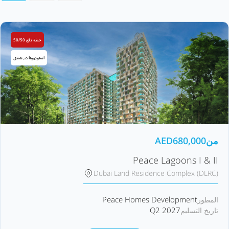
خطة دفع 50/50
استوديوهات, شقق
من
680,000
AED
Peace Lagoons I & II
Dubai Land Residence Complex (DLRC)
Peace Homes Development
المطور
Q2 2027
تاريخ التسليم