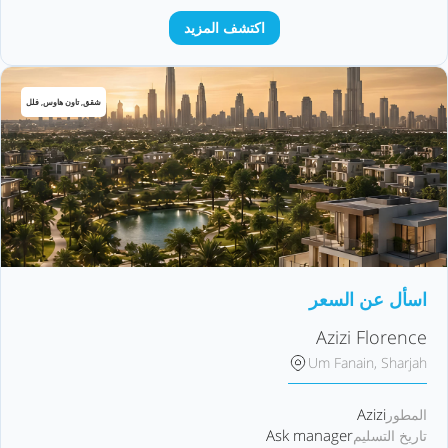
اكتشف المزيد
شقق, تاون هاوس, فلل
اسأل عن السعر
Azizi Florence
Um Fanain, Sharjah
Azizi
المطور
Ask manager
تاريخ التسليم