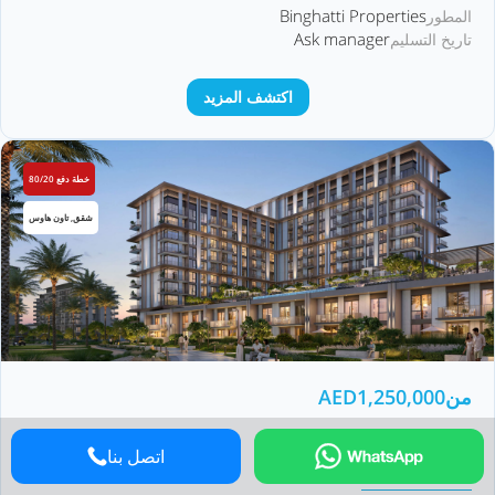
Binghatti Properties
المطور
Ask manager
تاريخ التسليم
اكتشف المزيد
خطة دفع 80/20
شقق, تاون هاوس
من
1,250,000
AED
Golf Trails
اتصل بنا
Emaar South