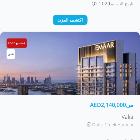
Q2 2029
تاريخ التسليم
اكتشف المزيد
خطة دفع 80/20
شقق
من
2,140,000
AED
Valia
Dubai Creek Harbour