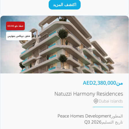
اكتشف المزيد
خطة دفع 60/40
شقق, دوبلكس, بنتهاوس
من
2,380,000
AED
Natuzzi Harmony Residences
Dubai Islands
Peace Homes Development
المطور
Q3 2026
تاريخ التسليم