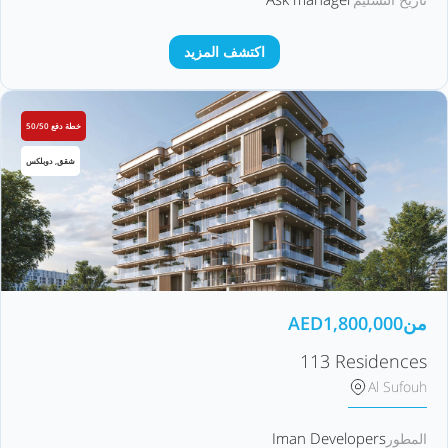
اكتشف المزيد
خطة دفع 50/50
شقق, دوبلكس
من
1,800,000
AED
113 Residences
Al Sufouh
Iman Developers
المطور