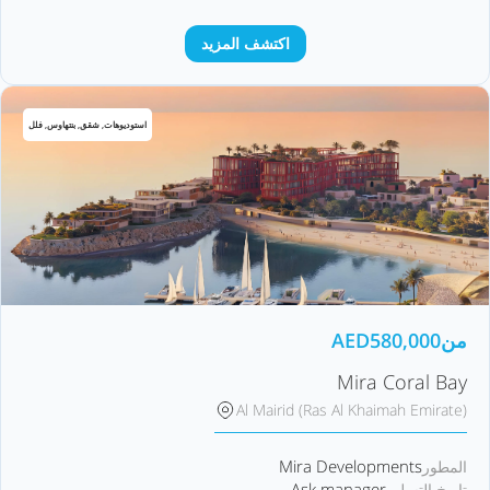
اكتشف المزيد
استوديوهات, شقق, بنتهاوس, فلل
من
580,000
AED
Mira Coral Bay
Al Mairid (Ras Al Khaimah Emirate)
Mira Developments
المطور
Ask manager
تاريخ التسليم