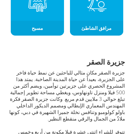
مرافق الشاطئ
مسبح
جزيرة الصقر
جزيرة الصقر مكان مثالي للباحثين عن نمط حياة فاخر
على الجزيرة، بعيداً عن حياة المدينة الصاخبة. يمتد هذا
المشروع الحصري على جزيرتين توأمين، ويضم أكثر من
500 فيلا ومنزل تاونهاوس، ويغطي مساحة تطوير إجمالية
تبلغ حوالي 3 ملايين قدم مربع. وكانت جزيرة الصقر فكرة
المهندس المعماري الإيطالي ومصمم الديكور الداخلي
باولو كولومبو وتنافس نخلة جميرا الشهيرة في دبي، كونها
ملاذٌ من الجمال والرقي منقطع النظير.
تتوفر للشراء اثنتي عشرة فيلا مكونة من أربع وخمس