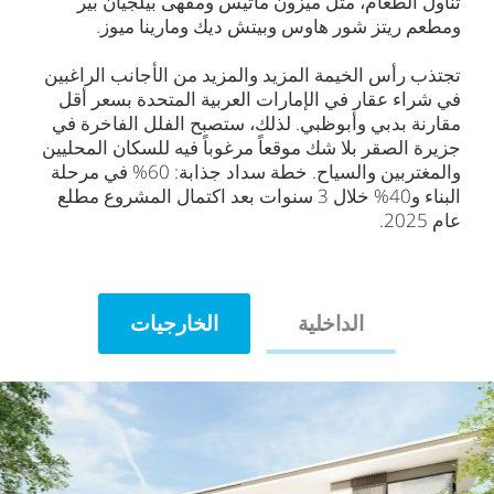
تناول الطعام، مثل ميزون ماتيس ومقهى بيلجيان بير
ومطعم ريتز شور هاوس وبيتش ديك ومارينا ميوز.
تجتذب رأس الخيمة المزيد والمزيد من الأجانب الراغبين
في شراء عقار في الإمارات العربية المتحدة بسعر أقل
مقارنة بدبي وأبوظبي. لذلك، ستصبح الفلل الفاخرة في
جزيرة الصقر بلا شك موقعاً مرغوباً فيه للسكان المحليين
والمغتربين والسياح. خطة سداد جذابة: 60% في مرحلة
البناء و40% خلال 3 سنوات بعد اكتمال المشروع مطلع
عام 2025.
الداخلية
الخارجيات