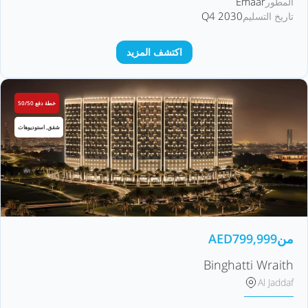
Emaar
المطور
Q4 2030
تاريخ التسليم
اكتشف المزيد
خطة دفع 50/50
شقق, استوديوهات
من
799,999
AED
Binghatti Wraith
Al Jaddaf