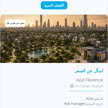
اكتشف المزيد
شقق, تاون هاوس, فلل
اسأل عن السعر
Azizi Florence
Um Fanain, Sharjah
Azizi
المطور
Ask manager
تاريخ التسليم