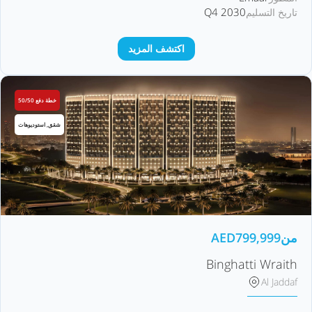
Q4 2030
تاريخ التسليم
اكتشف المزيد
خطة دفع 50/50
شقق, استوديوهات
من
799,999
AED
Binghatti Wraith
Al Jaddaf