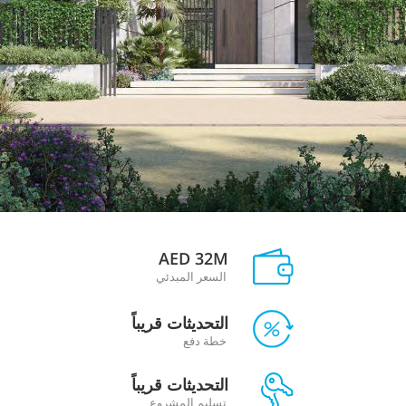
AED 32M
السعر المبدئي
التحديثات قريباً
خطة دفع
التحديثات قريباً
تسليم المشروع