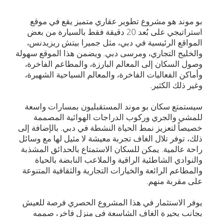
بو موند هو مشروع تطوير عقاري متميز يقع في موقع
استراتيجي على بُعد 20 دقيقة فقط بالسيارة من بعض
المواقع الرئيسية في دبي، مثل جميرا بيتش ريزيدنس،
والخليج التجاري، ومرسى دبي. ويضمن هذا الموقع سهولة
وصول السكان إلى المعالم البارزة، والمطاعم الفاخرة،
وأماكن الفعاليات الفاخرة، والمعالم السياحية الشهيرة،
وغير ذلك الكثير.
سيستمتع سكان بو موند المستقبليون بمسارات واسعة
للمشي والجري وركوب الدراجات الهوائية المصممة
خصيصاً لتعزيز نمط الحياة النشطة في دبي. بالإضافة إلى
ذلك، توفر تلال الغاف تجربة معيشة لا مثيل لها مع وسائل
راحة عالمية. يمكن للسكان الاستمتاع بالحدائق المشذبة
والنوادي الشاطئية الراقية والملاعب النابضة بالحياة
والمطاعم الرائعة والخيارات التجارية والثقافية المتنوعة
على مقربة منهم.
يوفر الاستثمار في هذا المشروع الحصري فرصة للعيش
بجانب بحيرة الغاف الشاسعة في منزل فاخر، صممه