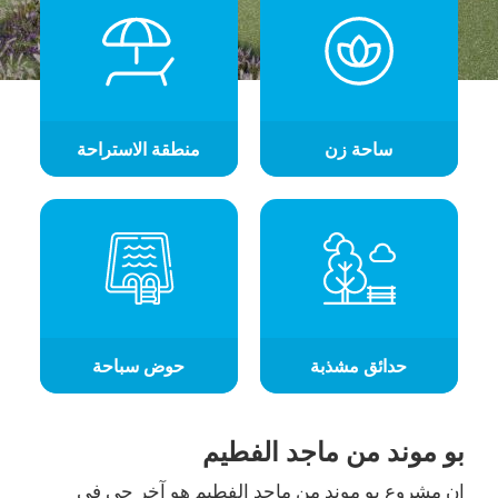
ساحة زن
منطقة الاستراحة
حدائق مشذبة
حوض سباحة
بو موند من ماجد الفطيم
إن مشروع بو موند من ماجد الفطيم هو آخر حي في