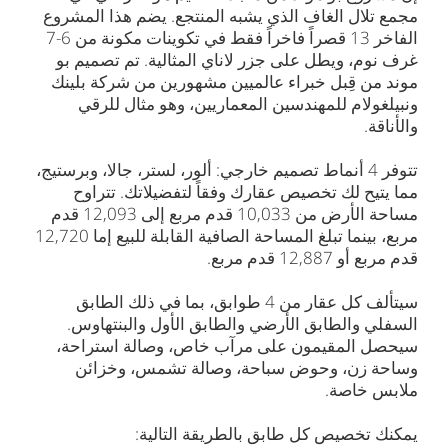
مجمع تلال الغاف الذي يشبه المنتجع. يضم هذا المشروع
الفاخر 13 قصراً فاخراً فقط في تكوينات مكونة من 6-7
غرف نوم، ويطل على جزر لاناي المثالية. تم تصميم بو
موند من قِبل خبراء عالميين مشهورين من شركة بلينك
ونبيلغولام للمهندسين المعماريين، وهو مثال للرقي
والأناقة.
تتوفر 4 أنماط تصميم خارجي: ألور، لستر، جالا، وبرستيج،
مما يتيح لك تخصيص عقارك وفقاً لتفضيلاتك. تتراوح
مساحة الأرض من 10,033 قدم مربع إلى 12,093 قدم
مربع، بينما تبلغ المساحة الصافية القابلة للبيع إما 12,720
قدم مربع أو 12,887 قدم مربع.
سيتألف كل عقار من 4 طوابق، بما في ذلك الطابق
السفلي والطابق الأرضي والطابق الأول والبنتهاوس.
سيحصل المقيمون على مرآب خاص، وصالة استراحة،
وساحة زن، وحوض سباحة، وصالة تشمس، وخزائن
ملابس خاصة.
يمكنك تخصيص كل طابق بالطريقة التالية: