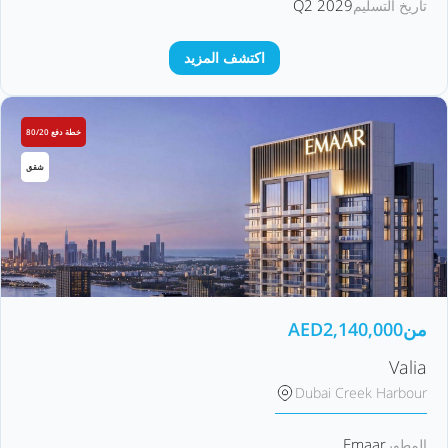
Q2 2029
تاريخ التسليم
اكتشف المزيد
خطة دفع 80/20
شقق
من
2,140,000
AED
Valia
Dubai Creek Harbour
Emaar
المطور