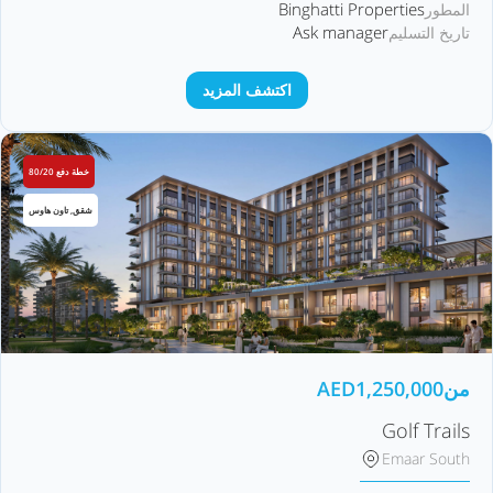
Binghatti Properties
المطور
Ask manager
تاريخ التسليم
اكتشف المزيد
خطة دفع 80/20
شقق, تاون هاوس
من
1,250,000
AED
Golf Trails
Emaar South