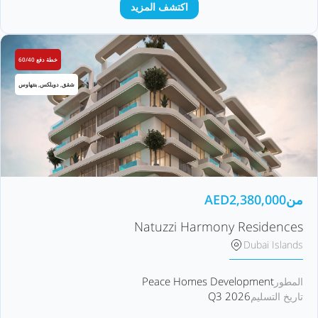
اكتشف المزيد
خطة دفع 60/40
شقق, دوبلكس, بنتهاوس
من
2,380,000
AED
Natuzzi Harmony Residences
Dubai Islands
Peace Homes Development
المطور
Q3 2026
تاريخ التسليم