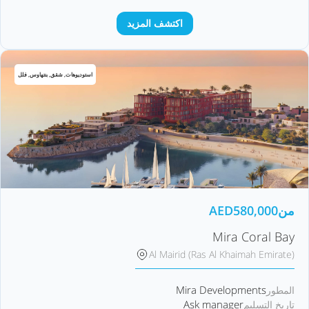
اكتشف المزيد
استوديوهات, شقق, بنتهاوس, فلل
من
580,000
AED
Mira Coral Bay
Al Mairid (Ras Al Khaimah Emirate)
Mira Developments
المطور
Ask manager
تاريخ التسليم