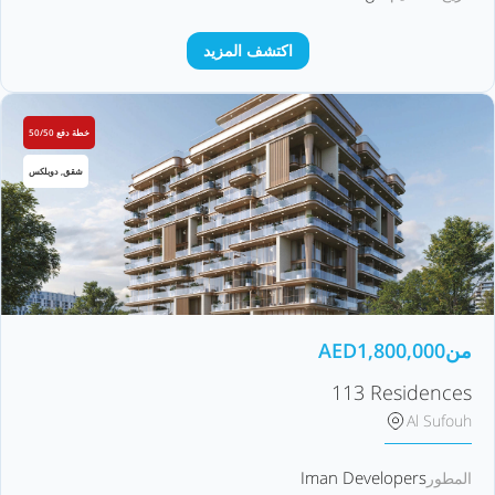
اكتشف المزيد
خطة دفع 50/50
شقق, دوبلكس
من
1,800,000
AED
113 Residences
Al Sufouh
Iman Developers
المطور