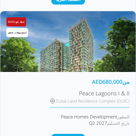
خطة دفع 50/50
استوديوهات, شقق
من
680,000
AED
Peace Lagoons I & II
Dubai Land Residence Complex (DLRC)
Peace Homes Development
المطور
Q2 2027
تاريخ التسليم