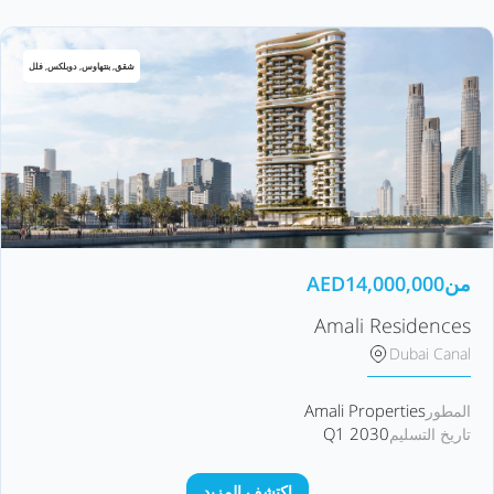
شقق, بنتهاوس, دوبلكس, فلل
من
14,000,000
AED
Amali Residences
Dubai Canal
Amali Properties
المطور
Q1 2030
تاريخ التسليم
اكتشف المزيد