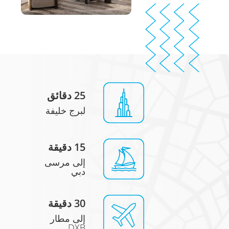
25 دقائق
لبرج خليفة
15
دقيقة
إلى مرسى
دبي
0 دقيقة
3
إلى مطار
DXB