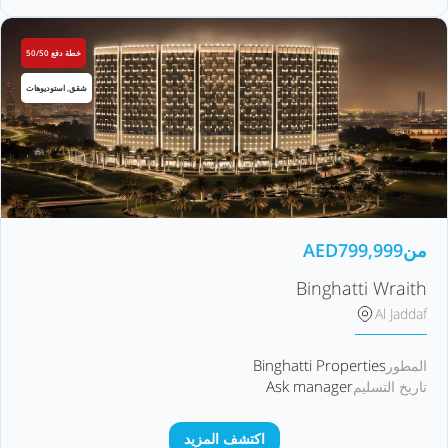
خطة دفع 50/50
شقق, استوديوهات
من
799,999
AED
Binghatti Wraith
Al Jaddaf
Binghatti Properties
المطور
Ask manager
تاريخ التسليم
اكتشف المزيد