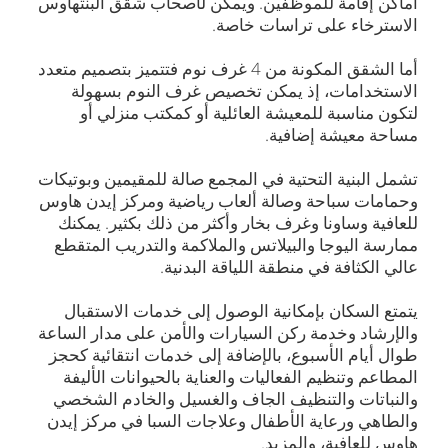
أماكن إقامة للموظفين. ويمكن لأصحاب شقق البنتهاوس
الاسترخاء على تراسات خاصة.
أما الشقق المكونة من 4 غرف نوم فتتميز بتصميم متعدد
الاستخدامات، إذ يمكن تخصيص غرف النوم بسهولة
لتكون مناسبة للمعيشة العائلية أو كمكتب منزلي أو
مساحة معيشة إضافية.
تشمل البنية التحتية في المجمع صالة للمقيمين وبوتيكات
وحمامات سباحة وصالة ألعاب رياضية ومركز إيدن هاوس
للعافية وساونا وغرف بخار وأكثر من ذلك بكثير. يمكنك
ممارسة اليوجا والبيلاتس والملاكمة والتدريب المتقطع
عالي الكثافة في منطقة اللياقة البدنية.
يتمتع السكان بإمكانية الوصول إلى خدمات الاستقبال
والإرشاد وخدمة ركن السيارات والأمن على مدار الساعة
طوال أيام الأسبوع، بالإضافة إلى خدمات انتقائية كحجز
المطاعم وتنظيم الفعاليات والعناية بالحيوانات الأليفة
والنباتات والتنظيف الجاف والغسيل والخادم الشخصي
والطاهي ورعاية الأطفال وعلاجات السبا في مركز إيدن
هاوس للعافية، والمزيد.