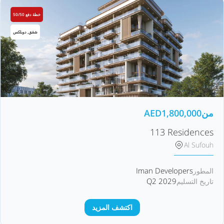
خطة دفع 50/50
شقق, دوبلكس
من
1,800,000
AED
113 Residences
Al Sufouh
Iman Developers
المطور
Q2 2029
تاريخ التسليم
اكتشف المزيد