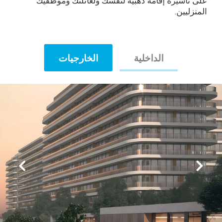
على تأشيرة إقامة ذهبية لنفسك ولعائلتك وموظفيك
المنزليين.
الداخلية
الخارجيات