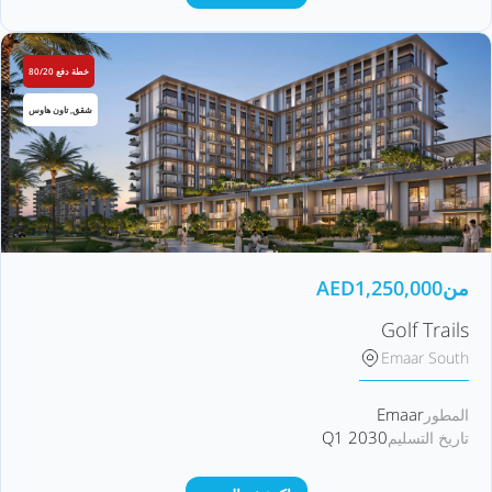
خطة دفع 80/20
شقق, تاون هاوس
من
1,250,000
AED
Golf Trails
Emaar South
Emaar
المطور
Q1 2030
تاريخ التسليم