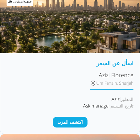
شقق, تاون هاوس, فلل
اسأل عن السعر
Azizi Florence
Um Fanain, Sharjah
Azizi
المطور
Ask manager
تاريخ التسليم
اكتشف المزيد