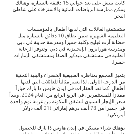
كايت بيتش على بعد حوالي 15 دقيقة بالسيارة، وهنالك
يمكن ممارسة الرياضات المائية والاسترخاء على شاطئ
البحر.
ستستمتع العائلات التي لديها أطفال بالمؤسسات
التعليمية الشهيرة ضمن نطاق 10 دقائق بالسيارة مثل
حضانة آرت فيليج وكلية جميرا ومدرسة حديبة في دبي
ومدرسة هورايزون الإنجليزية في دبي. وتتوفر الرعاية
الطبية في مستشفى ميدكير الصفا ومستشفى الإمارات
جميرا.
يتميز المجمع بمناظره الطبيعية الخضراء والبنية التحتية
من الدرجة الأولى، لذا يعتبر مثالياً للعائلات التي لديها
أطفال. كما تعد العقارات في إيدن هاوس ذا بارك خياراً
ممتازاً للمستثمرين. في الربع الرابع من العام 2024، ويبدأ
سعر الإيجار السنوي للشقق المكونة من غرفة نوم واحدة
في جميرا من 78 ألف درهم إماراتي (21 ألف دولار
أمريكي).
يؤهلك شراء مسكن في إيدن هاوس ذا بارك للحصول