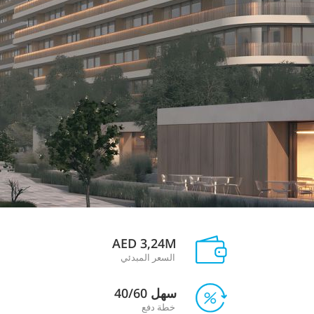
AED 3,24M
السعر المبدئي
سهل 40/60
خطة دفع