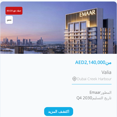
خطة دفع 80/20
شقق
من
2,140,000
AED
Valia
Dubai Creek Harbour
Emaar
المطور
Q4 2030
تاريخ التسليم
اكتشف المزيد