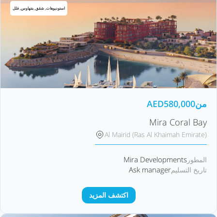
استوديوهات, شقق, بنتهاوس, فلل
من
580,000
AED
Mira Coral Bay
Al Mairid (Ras Al Khaimah Emirate)
Mira Developments
المطور
Ask manager
تاريخ التسليم
اكتشف المزيد