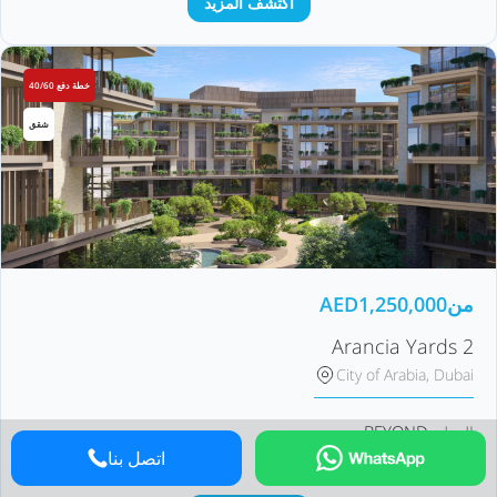
اكتشف المزيد
خطة دفع 40/60
شقق
من
1,250,000
AED
Arancia Yards 2
City of Arabia, Dubai
BEYOND
المطور
Q2 2029
تاريخ التسليم
اتصل بنا