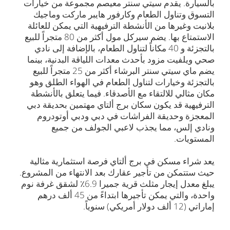
بالسيارة. يقدم سيتي سنتر معيصم مجموعة من خيارات
التسوق وتناول الطعام وكارفور هايبر ماركت وماجيك
بلانيت وغيرها من الأنشطة الترفيهية التي يمكن للعائلة
الاستمتاع بها. يضم سيركل مول أكثر من 80 متجراً للبيع
بالتجزئة و 40 مكاناً لتناول الطعام، بالإضافة إلى نادي
صحي ويلفيت مزود بأحدث معدات اللياقة البدنية، بينما
يضم ماي سيتي سنتر البرشاء أكثر من 25 متجراً للبيع
بالتجزئة وخيارات لتناول الطعام في الهواء الطلق وهو
مكان مثالي للالتقاء مع الأصدقاء. فيما يتعلق بالأنشطة
الترفيهية قد يكون سكان برج ألتاي مهتمين بحديقة دبي
المعجزة وحديقة الفراشات في دبي ودبي أوتودروم
ونادي إلس، مما يجذب لاعبي الجولف من جميع
المستويات.
يعد شراء مسكن في برج ألتاي فرصة استثمارية مثالية
حيث ستتمكن من تأجير عقارك بعد الانتهاء من المشروع.
يبلغ معدل إيجار مثلث قرية جميرا 6.9٪ لشقق غرفة نوم
واحدة، والتي يمكن تأجيرها ابتداءً من 45 ألف درهم
إماراتي (12 ألف دولار أمريكي) سنوياً.