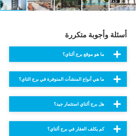
أسئلة وأجوبة متكررة
ما هو موقع برج ألتاي؟
ما هي أنواع المنشآت المتوفرة في برج التاي؟
هل برج ألتاي استثمار جيد؟
كم يكلف العقار في برج ألتاي؟