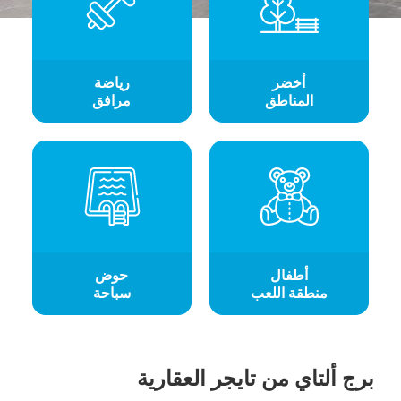
أخضر
رياضة
المناطق
مرافق
أطفال
حوض
منطقة اللعب
سباحة
برج ألتاي من تايجر العقارية