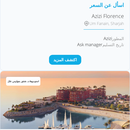
اسأل عن السعر
Azizi Florence
Um Fanain, Sharjah
Azizi
المطور
Ask manager
تاريخ التسليم
اكتشف المزيد
استوديوهات, شقق, بنتهاوس, فلل