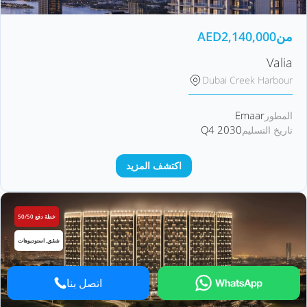
من
2,140,000
AED
Valia
Dubai Creek Harbour
Emaar
المطور
Q4 2030
تاريخ التسليم
اكتشف المزيد
خطة دفع 50/50
شقق, استوديوهات
اتصل بنا