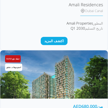
Amali Residences
Dubai Canal
Amali Properties
المطور
Q1 2030
تاريخ التسليم
اكتشف المزيد
خطة دفع 50/50
استوديوهات, شقق
من
680,000
AED