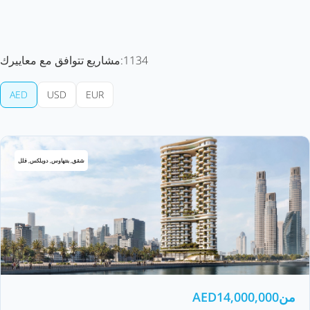
1134
مشاريع تتوافق مع معاييرك:
AED
USD
EUR
شقق, بنتهاوس, دوبلكس, فلل
من
14,000,000
AED