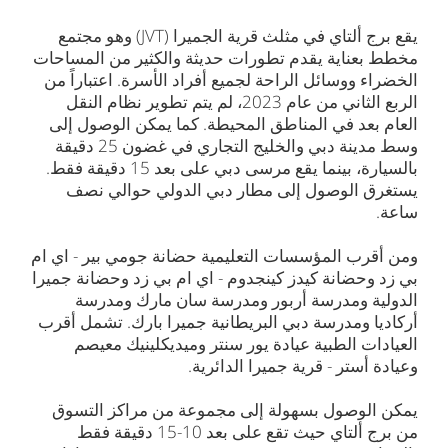
يقع برج ألتاي في مثلث قرية الجميرا (JVT) وهو مجتمع
مخطط بعناية يقدم تطورات حديثة والكثير من المساحات
الخضراء ووسائل الراحة لجميع أفراد الأسرة. اعتباراً من
الربع الثاني من عام 2023، لم يتم تطوير نظام النقل
العام بعد في المناطق المحيطة. كما يمكن الوصول إلى
وسط مدينة دبي والخليج التجاري في غضون 25 دقيقة
بالسيارة، بينما يقع مرسى دبي على بعد 15 دقيقة فقط.
يستغرق الوصول إلى مطار دبي الدولي حوالي نصف
ساعة.
ومن أقرب المؤسسات التعليمية حضانة جومي بير - اي ام
بي زد وحضانة كيدز كينجدوم - اي ام بي زد وحضانة جميرا
الدولية ومدرسة أربور ومدرسة سان مارك ومدرسة
أركاديا ومدرسة دبي البريطانية جميرا بارك. تشمل أقرب
العيادات الطبية عيادة يور سنتر وميديكلينيك معيصم
وعيادة أستر - قرية جميرا الدائرية.
يمكن الوصول بسهولة إلى مجموعة من مراكز التسوق
من برج ألتاي حيث تقع على بعد 10-15 دقيقة فقط