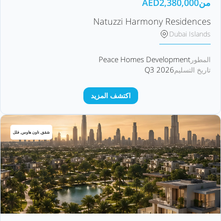
من
2,380,000
AED
Natuzzi Harmony Residences
Dubai Islands
Peace Homes Development
المطور
Q3 2026
تاريخ التسليم
اكتشف المزيد
شقق, تاون هاوس, فلل