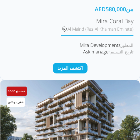
من
580,000
AED
Mira Coral Bay
Al Mairid (Ras Al Khaimah Emirate)
Mira Developments
المطور
Ask manager
تاريخ التسليم
اكتشف المزيد
خطة دفع 50/50
شقق, دوبلكس