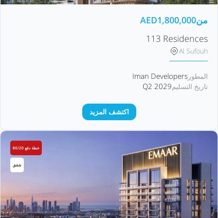
من
1,800,000
AED
113 Residences
Al Sufouh
Iman Developers
المطور
Q2 2029
تاريخ التسليم
اكتشف المزيد
خطة دفع 80/20
شقق