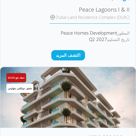
Peace Lagoons I & II
Dubai Land Residence Complex (DLRC)
Peace Homes Development
المطور
Q2 2027
تاريخ التسليم
اكتشف المزيد
خطة دفع 60/40
شقق, دوبلكس, بنتهاوس