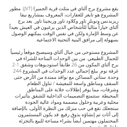
يقع مشروع برج ألتاي في مثلث قرية الجميرا (JVT). مطور
المشروع هو تايغر للعقارات، المعروف بمشاريع نيفا
ريزيدنس ونوبلز تاور وكلاود تاور وريجينا تاور. يعد برج
ألتاي خياراً مثالياً للأشخاص الذين يرغبون في العيش بعيداً
عن وسط الإمارة ولكن في نفس الوقت يمكنهم الوصول
بسهولة إلى مرافق البنية التحتية الاجتماعية.
المشروع مستوحى من جبال ألتاي وسيصبح موقعاً رئيسياً
للجمال الطبيعي. من بين الوحدات المتاحة للشراء في
برج ألتاي المكون من 26 طابقاً استوديوهات وشقق 1-2
غرفة نوم. يبلغ إجمالي عدد الوحدات في المشروع 244
وحدة. ستأتي المساكن مع نوافذ ممتدة من الأرض حتى
السقف ومناطق واسعة للمعيشة / تناول الطعام
وشرفات، مما يوفر إطلالات خلابة على المناطق
المحيطة. ستتمتع التصميمات الداخلية للشقق بتأثيرات
محلية وعربية وحلول مصممة ومواد عالية الجودة
ستجعلك تقع في حب منزلك من النظرة الأولى، بالإضافة
إلى أثاث تم إنشاؤه بذوق رفيع. قد يكون المستثمرون
المحتملون مهتمين أيضاً بشراء مساحة للبيع بالتجزئة
داخل المشروع.