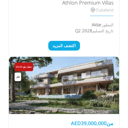
Athlon Premium Villas
Dubailand
Aldar
المطور
Q2 2028
تاريخ التسليم
اكتشف المزيد
خطة دفع 65/35
فلل
من
39,000,000
AED