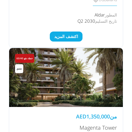
Aldar
المطور
Q2 2030
تاريخ التسليم
اكتشف المزيد
خطة دفع 60/40
شقق
من
1,350,000
AED
Magenta Tower