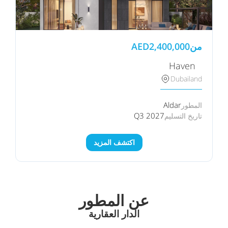
من
2,400,000
AED
Haven⠀
Dubailand
Aldar
المطور
Q3 2027
تاريخ التسليم
اكتشف المزيد
عن المطور
الدار العقارية