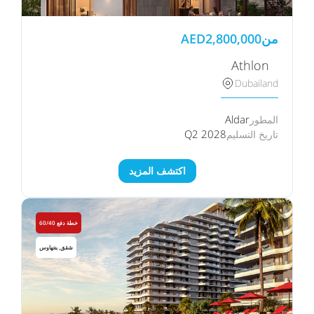
من
2,800,000
AED
Athlon⠀
Dubailand
Aldar
المطور
Q2 2028
تاريخ التسليم
اكتشف المزيد
خطة دفع 60/40
شقق, بنتهاوس