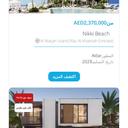
من
2,370,000
AED
Nikki Beach⠀
Al Marjan Island (Ras Al Khaimah Emirate)
Aldar
المطور
2028
تاريخ التسليم
اكتشف المزيد
خطة دفع 70/30
فلل, تاون هاوس