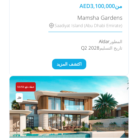
من
3,100,000
AED
Mamsha Gardens
Saadiyat Island (Abu Dhabi Emirate)
Aldar
المطور
Q2 2028
تاريخ التسليم
اكتشف المزيد
خطة دفع 50/50
فلل