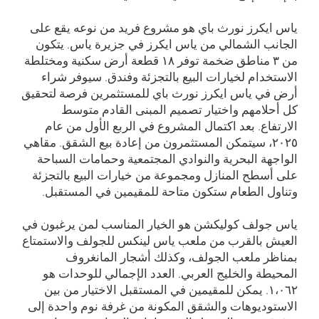
ياس ايكرز نورث باي هو مشروع فريد من نوعه يقع على
الجانب الشمالي من ياس ايكرز في جزيرة ياس. يتكون
من ۳ مناطق ضخمة توفر ۱۸ قطعة أرض سكنية ومختلطة
الاستخدام لخيارات البيع بالتجزئة وفندق. سيوفر شراء
أرض في ياس ايكرز نورث باي للمستثمرين فرصة لتحقيق
كل أحلامهم واختيار تصميم المبنى القادم متوسط
الارتفاع. بعد اكتمال المشروع في الربع الأول من عام
۲۰۲٥، سيتمكن المستثمرون من إعادة بيع الشقق. مقاهي
الواجهة البحرية والنوادي المجتمعية وحمامات السباحة
على أسطح المنازل ومجموعة من خيارات البيع بالتجزئة
وتناول الطعام ستكون متاحة للمقيمين في المستقبل.
ياس جولف كوليكشن هو الخيار المناسب لمن يرغبون في
العيش بالقرب من ملعب ياس لينكس للجولف والاستمتاع
بمناظر ملعب الجولف، وكذلك أشجار المانغروف
المحيطة والخليج العربي. العدد الإجمالي للوحدات هو
۱،۰٦۲. يمكن للمقيمين في المستقبل الاختيار من بين
الاستوديوهات والشقق المكونة من غرفة نوم واحدة إلى