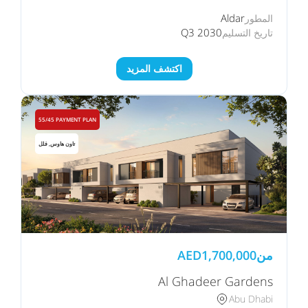
Aldar
المطور
Q3 2030
تاريخ التسليم
اكتشف المزيد
55/45 PAYMENT PLAN
تاون هاوس, فلل
من
1,700,000
AED
Al Ghadeer Gardens
Abu Dhabi