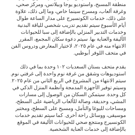
منطقة المسبح، واستوديو يوجا وبيلاتس، ومركز صحي،
وغرفة ألعاب، ومسرح سينما خاص، وما إلى ذلك، علاوة
على ذلك، خدمات الكونسيرج على مدار الساعة طوال
أيام الأسبوع سيتم تقديم تدريب شخصي للياقة البدنية
وخدمات التدبير المنزلي بالإضافة إلى سبا للحيوانات
الأليفة والعناية بها. سيتم دعوة سكان المجمع، المقرر
الانتهاء منه في عام ۲۰۲٥، لاختيار المعارض ودروس الفن
في متحف اللوفر أبوظبي.
يقدم متحف بستان السعديات ۱۰۲ وحدة بما في ذلك
استوديوهات وشقق من غرفة نوم واحدة إلى غرفتي نوم.
سيتم الانتهاء من المشروع في الربع الثاني من عام ۲۰۲٥.
وسيتم توفير الأجهزة المدمجة وأنظمة المنزل الذكي في
كل وحدة. سيتمكن السكان من الوصول إلى مسارات
المشي، وحديقة، وصالة للألعاب الرياضية على السطح،
ومساحات لليوغا والتأمل، ومسبح على السطح، ومختبر
موسيقى، ووسائل راحة أخرى. كما سيتم تقديم خدمات
الكونسيرج ومنتجع صحي للحيوانات الأليفة في الموقع
بالإضافة إلى خدمات العناية الشخصية.