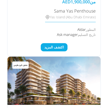
من
1,900,000
AED
Sama Yas Penthouse
Yas Island (Abu Dhabi Emirate)
Aldar
المطور
Ask manager
تاريخ التسليم
اكتشف المزيد
شقق, تاون هاوس