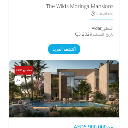
The Wilds Moringa Mansions
Dubailand
Aldar
المطور
Q3 2029
تاريخ التسليم
اكتشف المزيد
خطة دفع 65/35
فلل
من
5,900,000
AED