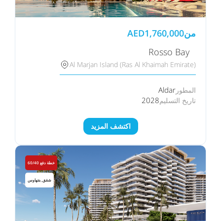
من
1,760,000
AED
Rosso Bay⠀
Al Marjan Island (Ras Al Khaimah Emirate)
Aldar
المطور
2028
تاريخ التسليم
اكتشف المزيد
خطة دفع 60/40
شقق, بنتهاوس