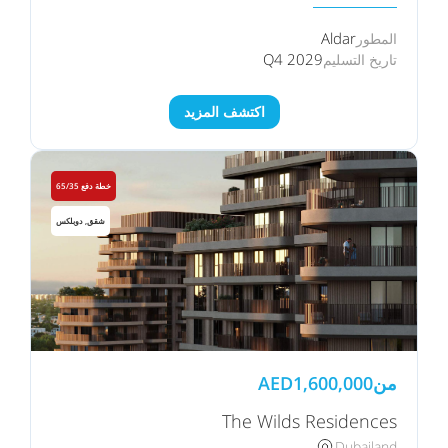
Aldar
المطور
Q4 2029
تاريخ التسليم
اكتشف المزيد
خطة دفع 65/35
شقق, دوبلكس
من
1,600,000
AED
The Wilds Residences
Dubailand