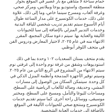
حمام سباحة لا متناهي مع بار عصير في الموقع بجوار
منطقة المسبح، واستوديو يوجا وبيلاتس، ومركز صحي،
وغرفة ألعاب، ومسرح سينما خاص، وما إلى ذلك، علاوة
على ذلك، خدمات الكونسيرج على مدار الساعة طوال
أيام الأسبوع سيتم تقديم تدريب شخصي للياقة البدنية
وخدمات التدبير المنزلي بالإضافة إلى سبا للحيوانات
الأليفة والعناية بها. سيتم دعوة سكان المجمع، المقرر
الانتهاء منه في عام ۲۰۲٥، لاختيار المعارض ودروس الفن
في متحف اللوفر أبوظبي.
يقدم متحف بستان السعديات ۱۰۲ وحدة بما في ذلك
استوديوهات وشقق من غرفة نوم واحدة إلى غرفتي نوم.
سيتم الانتهاء من المشروع في الربع الثاني من عام ۲۰۲٥.
وسيتم توفير الأجهزة المدمجة وأنظمة المنزل الذكي في
كل وحدة. سيتمكن السكان من الوصول إلى مسارات
المشي، وحديقة، وصالة للألعاب الرياضية على السطح،
ومساحات لليوغا والتأمل، ومسبح على السطح، ومختبر
موسيقى، ووسائل راحة أخرى. كما سيتم تقديم خدمات
الكونسيرج ومنتجع صحي للحيوانات الأليفة في الموقع
بالإضافة إلى خدمات العناية الشخصية.