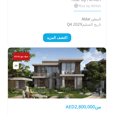
Rise by Athlon
Aldar
المطور
Q4 2029
تاريخ التسليم
اكتشف المزيد
خطة دفع 60/40
فلل
من
2,800,000
AED