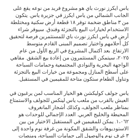
ياس ايكرز نورث باي هو مشروع فريد من نوعه يقع على
الجانب الشمالي من ياس ايكرز في جزيرة ياس. يتكون
من ۳ مناطق ضخمة توفر ۱۸ قطعة أرض سكنية ومختلطة
الاستخدام لخيارات البيع بالتجزئة وفندق. سيوفر شراء
أرض في ياس ايكرز نورث باي للمستثمرين فرصة لتحقيق
كل أحلامهم واختيار تصميم المبنى القادم متوسط
الارتفاع. بعد اكتمال المشروع في الربع الأول من عام
۲۰۲٥، سيتمكن المستثمرون من إعادة بيع الشقق. مقاهي
الواجهة البحرية والنوادي المجتمعية وحمامات السباحة
على أسطح المنازل ومجموعة من خيارات البيع بالتجزئة
وتناول الطعام ستكون متاحة للمقيمين في المستقبل.
ياس جولف كوليكشن هو الخيار المناسب لمن يرغبون في
العيش بالقرب من ملعب ياس لينكس للجولف والاستمتاع
بمناظر ملعب الجولف، وكذلك أشجار المانغروف
المحيطة والخليج العربي. العدد الإجمالي للوحدات هو
۱،۰٦۲. يمكن للمقيمين في المستقبل الاختيار من بين
الاستوديوهات والشقق المكونة من غرفة نوم واحدة إلى
۳ غرف نوم والوصول إلى حمامات السباحة، ومنصات