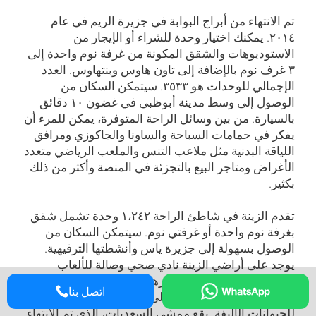
تم الانتهاء من أبراج البوابة في جزيرة الريم في عام
۲۰۱٤. يمكنك اختيار وحدة للشراء أو الإيجار من
الاستوديوهات والشقق المكونة من غرفة نوم واحدة إلى
۳ غرف نوم بالإضافة إلى تاون هاوس وبنتهاوس. العدد
الإجمالي للوحدات هو ۳٥۳۳. سيتمكن السكان من
الوصول إلى وسط مدينة أبوظبي في غضون ۱۰ دقائق
بالسيارة. من بين وسائل الراحة المتوفرة، يمكن للمرء أن
يفكر في حمامات السباحة والساونا والجاكوزي ومرافق
اللياقة البدنية مثل ملاعب التنس والملعب الرياضي متعدد
الأغراض ومتاجر البيع بالتجزئة في المنصة وأكثر من ذلك
بكثير.
تقدم الزينة في شاطئ الراحة ۱،۲٤۲ وحدة تشمل شقق
بغرفة نوم واحدة أو غرفتي نوم. سيتمكن السكان من
الوصول بسهولة إلى جزيرة ياس وأنشطتها الترفيهية.
يوجد على أراضي الزينة نادي صحي وصالة للألعاب
الرياضية وحوض سباحة وغيرها من المرافق. تتوفر
اتصل بنا
خدمات الكونسيرج. علاوة على ذلك، إنه مبنى صديق
للحيوانات الأليفة. يقع ممشى السعديات، الذي تم الانتهاء