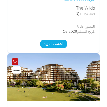
The Wilds
Dubailand
Aldar
المطور
Q2 2029
تاريخ التسليم
اكتشف المزيد
قريباً
بنتهاوس