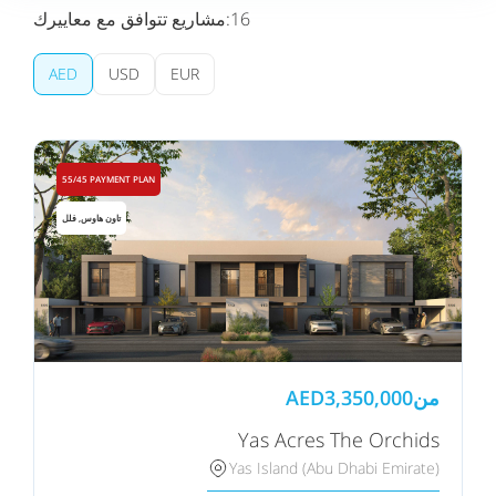
16
مشاريع تتوافق مع معاييرك:
AED
USD
EUR
55/45 PAYMENT PLAN
تاون هاوس, فلل
من
3,350,000
AED
Yas Acres The Orchids
Yas Island (Abu Dhabi Emirate)