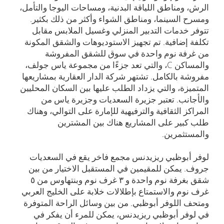
الرش، ومناطق اللياقة البدنية، ومساحات اليوجا والتأمل،
ومسرح السينما، ومناطق الشواء وأكثر من ذلك بكثير.
تتوفر خدمات التدبير المنزلي وغسيل الملابس مقابل
تكلفة إضافية. تم تجهيز الاستوديوهات والشقق المكونة
من غرفة نوم واحدة في سوق للشقق المفروشة
والمساكن C، والتي تعد جزءًا من مجموعة ياس جولف،
مفروشة بالكامل. تشتهر شركة الدار العقارية بمشاريعها
المتميزة، والتي يزداد الطلب عليها بين السكان المحليين
والأجانب. تعتبر جزيرة السعديات وجزيرة ياس من
المراكز الثقافية والترفيهية للإمارة على التوالي، وهناك
طلب كبير على المشاريع هناك بين المشترين
والمستثمرين.
لوفر أبوظبي ريزيدنس مجمع فاخر يقع في السعديات
جروف. يمكن للمقيمين في المستقبل الاختيار من بين
شقق بغرفة نوم واحدة و ۳ غرف نوم وبنتهاوس من ٥
غرف نوم والاستمتاع بإطلالات خلابة على الخليج العربي
ومتحف اللوفر أبوظبي. من بين وسائل الراحة المتوفرة
في لوفر أبوظبي ريزيدنس، يمكن للمرء أن يفكر في