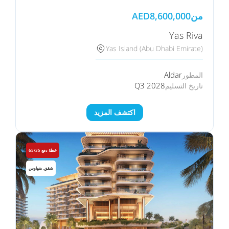
من
8,600,000
AED
Yas Riva
Yas Island (Abu Dhabi Emirate)
Aldar
المطور
Q3 2028
تاريخ التسليم
اكتشف المزيد
خطة دفع 65/35
شقق, بنتهاوس