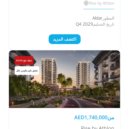
Rise by Athlon
Aldar
المطور
Q4 2029
تاريخ التسليم
اكتشف المزيد
خطة دفع 60/40
شقق, تاون هاوس, فلل
من
1,740,000
AED
Rise by Athlon