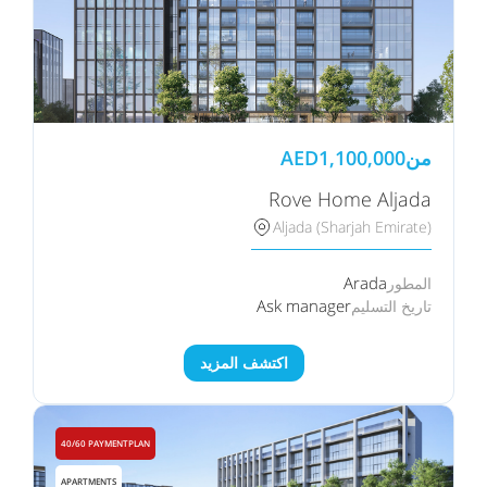
من
1,100,000
AED
Rove Home Aljada
Aljada (Sharjah Emirate)
Arada
المطور
Ask manager
تاريخ التسليم
اكتشف المزيد
40/60 PAYMENTPLAN
APARTMENTS