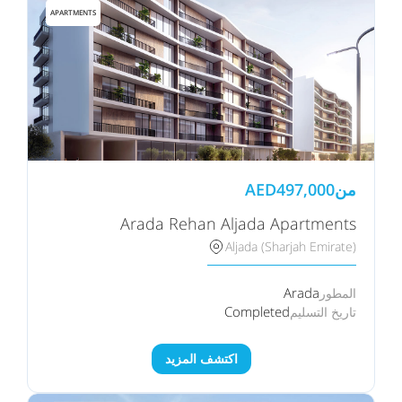
APARTMENTS
من
497,000
AED
Arada Rehan Aljada Apartments
Aljada (Sharjah Emirate)
Arada
المطور
Completed
تاريخ التسليم
اكتشف المزيد