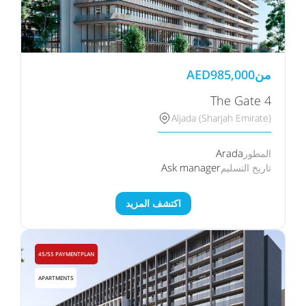
من
985,000
AED
The Gate 4
Aljada (Sharjah Emirate)
Arada
المطور
Ask manager
تاريخ التسليم
اكتشف المزيد
45/55 PAYMENTPLAN
APARTMENTS