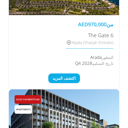
من
970,000
AED
The Gate 6
Aljada (Sharjah Emirate)
Arada
المطور
Q4 2028
تاريخ التسليم
اكتشف المزيد
35/65 PAYMENTPLAN
APARTMENTS