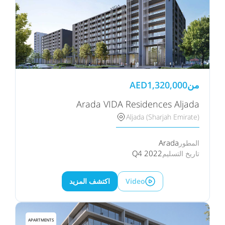
من
1,320,000
AED
Arada VIDA Residences Aljada
Aljada (Sharjah Emirate)
Arada
المطور
Q4 2022
تاريخ التسليم
Video
اكتشف المزيد
APARTMENTS