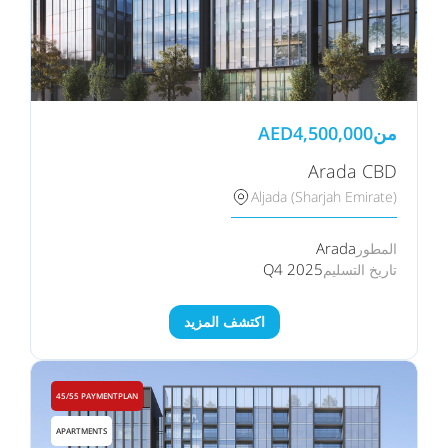
من
4,500,000
AED
Arada CBD
Aljada (Sharjah Emirate)
Arada
المطور
Q4 2025
تاريخ التسليم
اكتشف المزيد
45/55 PAYMENTPLAN
APARTMENTS