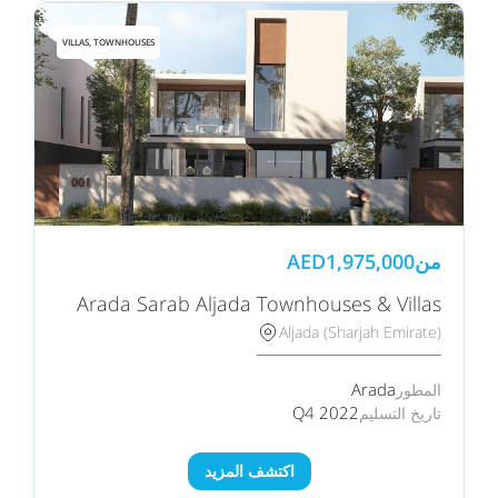
VILLAS, TOWNHOUSES
من
1,975,000
AED
Arada Sarab Aljada Townhouses & Villas
Aljada (Sharjah Emirate)
Arada
المطور
Q4 2022
تاريخ التسليم
اكتشف المزيد