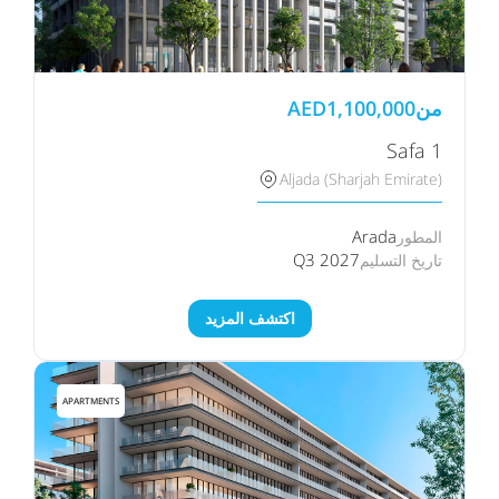
من
1,100,000
AED
Safa 1
Aljada (Sharjah Emirate)
Arada
المطور
Q3 2027
تاريخ التسليم
اكتشف المزيد
APARTMENTS