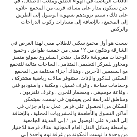
الألعاب الرياضية في الهواء الطلق وملعب الأطفال ، في
حين سيكون مدار على مسافة قريبة من المجمع. علاوة
على ذلك ، سيتم تزويدهم بسهولة الوصول إلى الطريق
إلى المجمع ، بالإضافة إلى مسارات ركوب الدراجات
والركض.
نيست هو أول مجمع سكني للطلاب مبني لهذا الغرض في
الشارقة ويتكون من ۱۲ مبنى من خمسة طوابق ، وجميع
الوحدات مفروشة بالكامل. يفتخر المشروع بموقع متميز
ومجاور للمركز التعليمي المتنامي. الساحات مثالية للتجمع
مع المقيمين الآخرين ، وهناك أجزاء مختلفة من المجمع
السكني للذكور والإناث. ستتوفر صالات رياضية مشتركة ،
وحمامات سباحة ، وغرف غسيل ، ومكتبة ، واستوديو فني
، وقاعة موسيقى ، ومضمار للجري ، وغرف تلفزيون ،
ومناطق للدراسة لمن يعيشون في نيست. سيتمكن
السكان من الحصول على فرص عمل بدوام جزئي في
أماكن التسوق والأطعمة والمشروبات المحلية ، بالإضافة
إلى القدرة على الوصول من / إلى المدينة الجامعية
بواسطة وسائل النقل العام المجانية. هناك فرصة للاختيار
من وحدة ذا نيست المكونة من غرفة نوم واحدة إلى