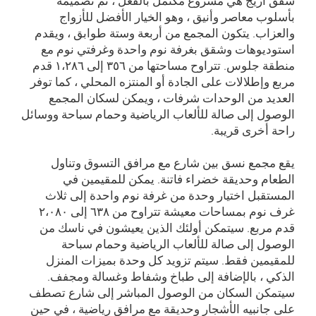
شقق أريج هي مشروع مكتمل بالفعل ، تم تصميمه
بأسلوب معاصر وأنيق ، وهو الخيار الأفضل للأزواج
والعزاب. يتكون المجمع من أربعة وستة طوابق ، ويقدم
استوديوهات وشقق بغرفة نوم واحدة وغرفتي نوم مع
منطقة جلوس. تتراوح مساحتها من ۳٥٦ إلى ۱،۲۸٦ قدم
مربع وإطلالات على الجادة أو المنتزه المحلي ، كما توفر
العديد من الوحدات شرفات ، ويمكن لسكان المجمع
الوصول إلى صالة للألعاب الرياضية وحمام سباحة ووسائل
راحة أخرى قريبة.
يقع مجمع نسق بين شارع مع مرافق التسوق وتناول
الطعام وحديقة خضراء فاتنة. يمكن للمقيمين في
المستقبل اختيار وحدة من غرفة نوم واحدة إلى ثلاث
غرف نوم بمساحات معيشة تتراوح من ٦۳۸ إلى ۲،۰۸۰
قدم مربع. سيتمكن أولئك الذين يعيشون في ناسك من
الوصول إلى صالة للألعاب الرياضية وحمام سباحة
للمقيمين فقط. سيتم تزويد كل وحدة بميزات المنزل
الذكي ، بالإضافة إلى طباخ وشفاط وغسالة ومجفف.
سيتمكن السكان من الوصول المباشر إلى شارع تصطف
على جانبيه الأشجار وحديقة مع مرافق رياضية ، في حين