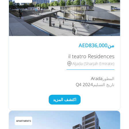
من
836,000
AED
il teatro Residences
Aljada (Sharjah Emirate)
Arada
المطور
Q4 2024
تاريخ التسليم
اكتشف المزيد
APARTMENTS