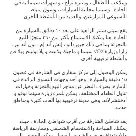
وملاعب للأطفال ، ومتنزه تزلج ، و سهرات سينمائية في
الجادة ، وسينما مجانية للسيارات ، وسوق منباط
الأسبوعي للمزارعين، والعديد من الأنشطة الأخرى.
يقع سيتي سنتر الزاهية على بعد ۱۰ دقائق بالسيارة من
الجادة. هنا يمكنك الاستمتاع بأكثر من ۳٦۰ متجرًا للبيع
بالتجزئة بما في ذلك جيوردانو ، إتش آند إم ، بول أند بير ،
زارا وزيارة VOX سينما و ماجيك بلانيت و يلا بولينج ويلا فن
وأنشطة ترفيهية أخرى.
يمكن الوصول إلى مركز سفاري في الشارقة في غضون
۱٥ دقيقة بالسيارة ، وهو أحد وجهات التسوق الرائدة في
الإمارة. بصرف النظر عن متاجر البيع بالتجزئة وخيارات
تناول الطعام المختلفة ، يمكن للمرء زيارة سينما نوفو و
أدفنتشرلاند، وهي مدينة ترفيهية بها ألعاب كثيرة ومناطق
جذب.
يعد شاطئ الشارقة من أقرب شواطئ الجادة ، حيث
يمكنك السباحة والاستحمام الشمسي وممارسة الرياضة
والاستمتاع بغروب الشمس الجميل. يمكن الوصول إلى