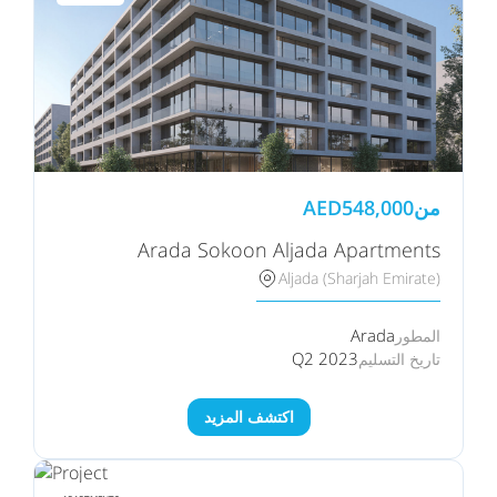
من
548,000
AED
Arada Sokoon Aljada Apartments
Aljada (Sharjah Emirate)
Arada
المطور
Q2 2023
تاريخ التسليم
اكتشف المزيد