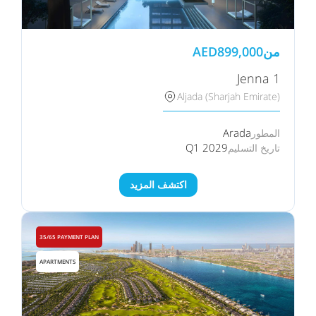
من
899,000
AED
Jenna 1
Aljada (Sharjah Emirate)
Arada
المطور
Q1 2029
تاريخ التسليم
اكتشف المزيد
35/65 PAYMENT PLAN
APARTMENTS