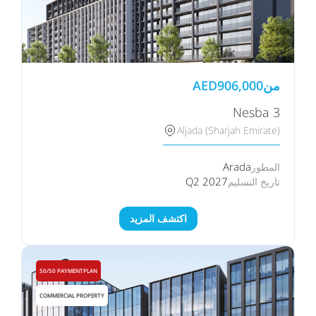
من
906,000
AED
Nesba 3
Aljada (Sharjah Emirate)
Arada
المطور
Q2 2027
تاريخ التسليم
اكتشف المزيد
50/50 PAYMENTPLAN
COMMERCIAL PROPERTY