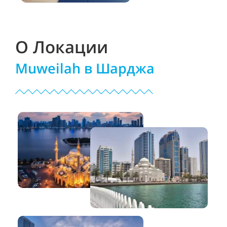
О Локации
Muweilah в Шарджа