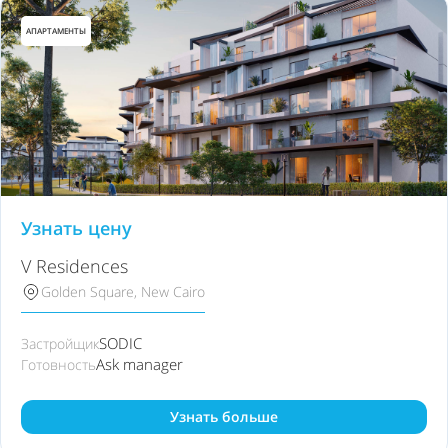
АПАРТАМЕНТЫ
Узнать цену
V Residences
Golden Square, New Cairo
SODIC
Застройщик
Ask manager
Готовность
Узнать больше