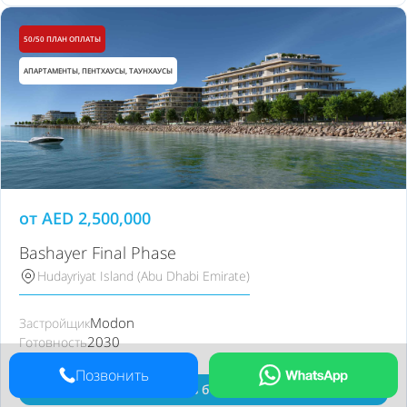
50/50 ПЛАН ОПЛАТЫ
АПАРТАМЕНТЫ, ПЕНТХАУСЫ, ТАУНХАУСЫ
от
AED
2,500,000
Bashayer Final Phase
Hudayriyat Island (Abu Dhabi Emirate)
Modon
Застройщик
2030
Готовность
Позвонить
Узнать больше