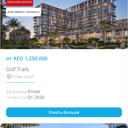
80/20 ПЛАН ОПЛАТЫ
АПАРТАМЕНТЫ, ТАУНХАУСЫ
от
AED
1,250,000
Golf Trails
Emaar South
Emaar
Застройщик
Q1 2030
Готовность
Узнать больше