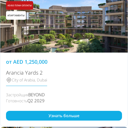
40/60 ПЛАН ОПЛАТЫ
АПАРТАМЕНТЫ
от
AED
1,250,000
Arancia Yards 2
City of Arabia, Dubai
BEYOND
Застройщик
Q2 2029
Готовность
Узнать больше