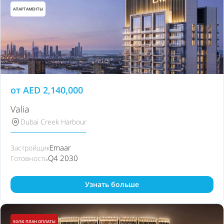
АПАРТАМЕНТЫ
от
AED
2,140,000
Valia
Dubai Creek Harbour
Emaar
Застройщик
Q4 2030
Готовность
Узнать больше
50/50 ПЛАН ОПЛАТЫ