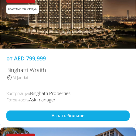
АПАРТАМЕНТЫ, СТУДИИ
от
AED
799,999
Binghatti Wraith
Al Jaddaf
Binghatti Properties
Застройщик
Ask manager
Готовность
Узнать больше