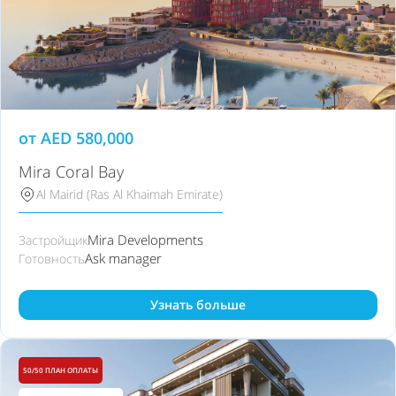
от
AED
580,000
Mira Coral Bay
Al Mairid (Ras Al Khaimah Emirate)
Mira Developments
Застройщик
Ask manager
Готовность
Узнать больше
50/50 ПЛАН ОПЛАТЫ